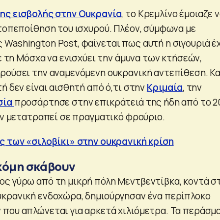
ης εισβολής στην Ουκρανία
, το Κρεμλίνο έμοιαζε 
υτοπεποίθηση του ισχυρού. Πλέον, σύμφωνα με
Washington Post, φαίνεται πως αυτή η σιγουριά έ
με τη Μόσχα να ενισχύει την άμυνα των κτήσεών,
ρούσει την αναμενόμενη ουκρανική αντεπίθεση. Κα
ή δεν είναι αισθητή από ό,τι στην
Κριμαία
, την
σία
προσάρτησε στην επικράτειά της ήδη από το 2
έον μετατραπεί σε πραγματικό φρούριο.
ς των «σιλοβίκι» στην ουκρανική κρίση
κόμη σκάβουν
ς γύρω από τη μικρή πόλη Μεντβεντίβκα, κοντά σ
κρανική ενδοχώρα, δημιούργησαν ένα περίπλοκο
που απλώνεται για αρκετά χιλιόμετρα. Τα περάσμ