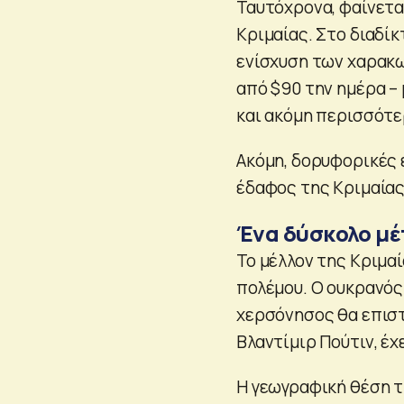
Ταυτόχρονα, φαίνεται
Κριμαίας. Στο διαδίκ
ενίσχυση των χαρακω
από $90 την ημέρα –
και ακόμη περισσότε
Ακόμη, δορυφορικές 
έδαφος της Κριμαίας
Ένα δύσκολο μ
Το μέλλον της Κριμα
πολέμου. Ο ουκρανός 
χερσόνησος θα επιστ
Βλαντίμιρ Πούτιν, έχ
Η γεωγραφική θέση τ