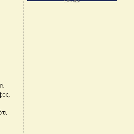
ή,
φος.
ότι