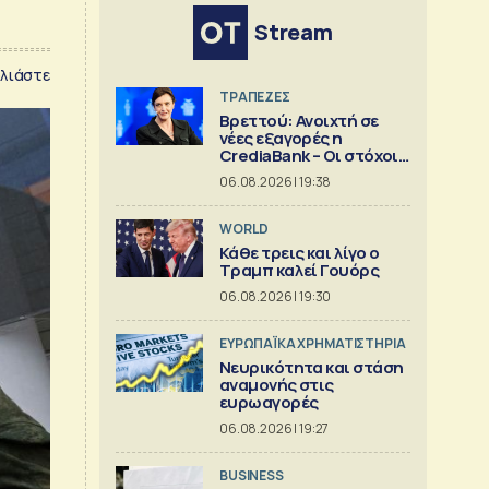
Stream
λιάστε
ΤΡΑΠΕΖΕΣ
Βρεττού: Ανοιχτή σε
νέες εξαγορές η
CrediaBank – Οι στόχοι
για το 2026
06.08.2026 | 19:38
WORLD
Κάθε τρεις και λίγο ο
Τραμπ καλεί Γουόρς
06.08.2026 | 19:30
ΕΥΡΩΠΑΪΚΑ ΧΡΗΜΑΤΙΣΤΗΡΙΑ
Νευρικότητα και στάση
αναμονής στις
ευρωαγορές
06.08.2026 | 19:27
BUSINESS