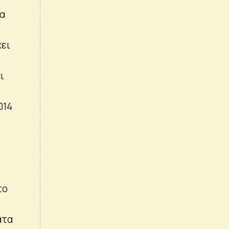
να
χει
ι
014
το
ατα