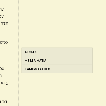
ην
ων
νήτη
 στο
ΑΓΟΡΕΣ
ΜΕ ΜΙΑ ΜΑΤΙΑ
ου
ΤΑΜΠΛΟ ATHEX
η
ρος,
α τα