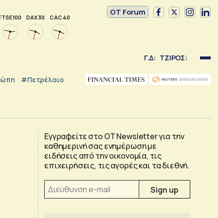
OT Forum
FTSE 100
DAX 30
CAC 40
Γ.Δ:
ΤΖΙΡΟΣ:
ρώπη
#Πετρέλαιο
Εγγραφείτε στο OT Newsletter για την
καθημερινή σας ενημέρωση με
ειδήσεις από την οικονομία, τις
επιχειρήσεις, τις αγορές και τα διεθνή.