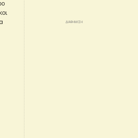
ρο
κοι
α