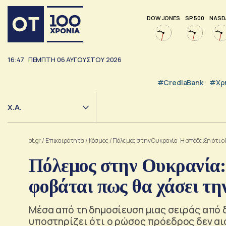
DOW JONES
SP 500
NASD
16:47
ΠΕΜΠΤΗ
06
ΑΥΓΟΥΣΤΟΥ
2026
#CrediaBank
#Χρ
Χ.Α.
ot.gr
/
Επικαιρότητα
/
Κόσμος
/
Πόλεμος στην Ουκρανία: Η απόδειξη ότι ο
Πόλεμος στην Ουκρανία: 
φοβάται πως θα χάσει τη
Μέσα από τη δημοσίευση μιας σειράς από δ
υποστηρίζει ότι ο ρώσος πρόεδρος δεν αι