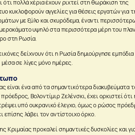
 ότι πολλά χέρια έχουν ριχτεί στη θωράκιση της
τυο κυκλοφορούν αγγελίες για θέσεις εργατών για τ
μάτων με ξύλο και σκυρόδεμα, έναντι περισσότερ
 μεροκάματο υψηλό στα περισσότερα μέρη του πλα
ρο στη Ρωσία.
εικόνες δείχνουν ότι η Ρωσία δημιούργησε εμπόδια
 μέσα σε λίγες μόνο ημέρες.
έτωπο
ίας είναι ένα από τα σημαντικότερα διακυβεύματα τ
πρόεδρος, Βολοντίμιρ Ζελένσκι, έχει ορκιστεί ότι 
ρέψει υπό ουκρανικό έλεγχο, όμως ο ρώσος πρόεδ
ει επίσης λάβει τον αντίστοιχο όρκο.
ης Κριμαίας προκαλεί σημαντικές δυσκολίες και γι