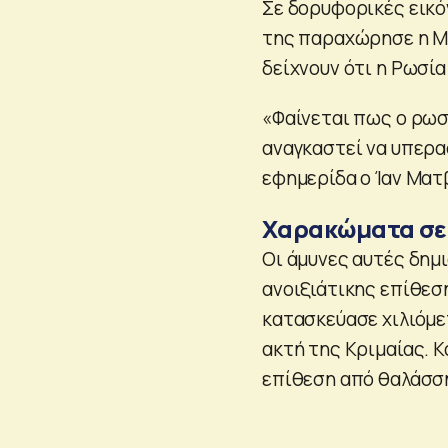
Σε δορυφορικές εικό
της παραχώρησε η Max
δείχνουν ότι η Ρωσία
«Φαίνεται πως ο ρωσ
αναγκαστεί να υπερα
εφημερίδα ο Ίαν Ματ
Χαρακώματα σε
Οι άμυνες αυτές δημ
ανοιξιάτικης επίθεση
κατασκεύασε χιλιόμε
ακτή της Κριμαίας. Κ
επίθεση από θαλάσση