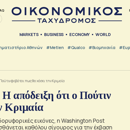
AQ
MARKETS
BUSINESS
ECONOMY
WORLD
ηματιστήριο Αθηνών
#metlen
#Qualco
#Βιομηχανία
#Ευ
 Πούτιν φοβάται πως θα χάσει την Κριμαία
Η απόδειξη ότι ο Πούτιν
ν Κριμαία
ορυφορικές εικόνες, η Washington Post
σθάνεται καθόλου σίγουρος για την έκβαση