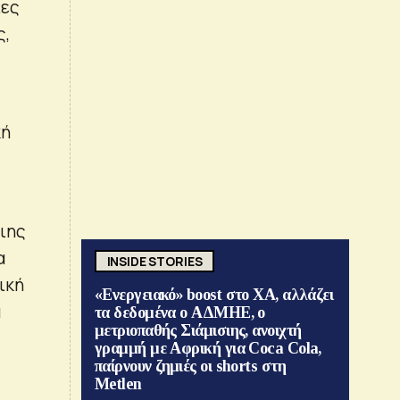
ίες
ς,
κή
αιης
α
INSIDE STORIES
ική
«Ενεργειακό» boost στο ΧΑ, αλλάζει
α
τα δεδομένα ο ΑΔΜΗΕ, ο
μετριοπαθής Σιάμισιης, ανοιχτή
γραμμή με Αφρική για Coca Cola,
παίρνουν ζημιές οι shorts στη
Metlen