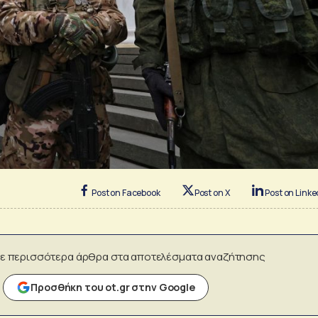
Post on Facebook
Post on X
Post on Linke
ε περισσότερα άρθρα στα αποτελέσματα αναζήτησης
Προσθήκη του ot.gr στην Google