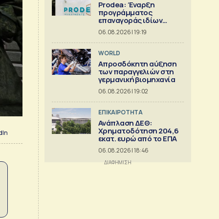
Prodea: Έναρξη
προγράμματος
επαναγοράς ιδίων
μετοχών
06.08.2026 | 19:19
WORLD
Απροσδόκητη αύξηση
των παραγγελιών στη
γερμανική βιομηχανία
06.08.2026 | 19:02
ΕΠΙΚΑΙΡΟΤΗΤΑ
Ανάπλαση ΔΕΘ:
Χρηματοδότηση 204,6
dIn
εκατ. ευρώ από το ΕΠΑ
06.08.2026 | 18:46