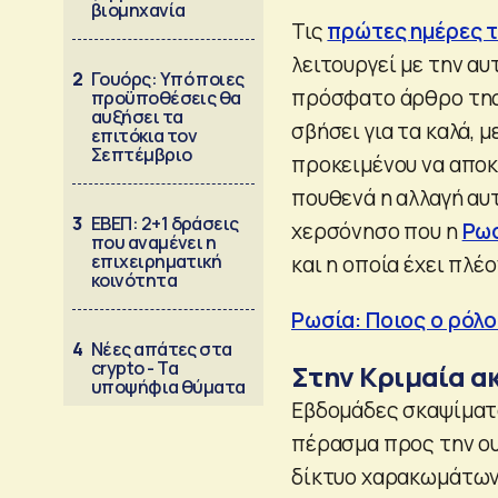
βιομηχανία
Τις
πρώτες ημέρες τ
λειτουργεί με την α
2
Γουόρς: Υπό ποιες
πρόσφατο άρθρο της 
προϋποθέσεις θα
αυξήσει τα
σβήσει για τα καλά, 
επιτόκια τον
Σεπτέμβριο
προκειμένου να αποκ
πουθενά η αλλαγή αυτ
3
ΕΒΕΠ: 2+1 δράσεις
χερσόνησο που η
Ρω
που αναμένει η
επιχειρηματική
και η οποία έχει πλ
κοινότητα
Ρωσία: Ποιος ο ρόλο
4
Νέες απάτες στα
crypto - Τα
Στην Κριμαία α
υποψήφια θύματα
Εβδομάδες σκαψίματο
πέρασμα προς την ου
δίκτυο χαρακωμάτων 