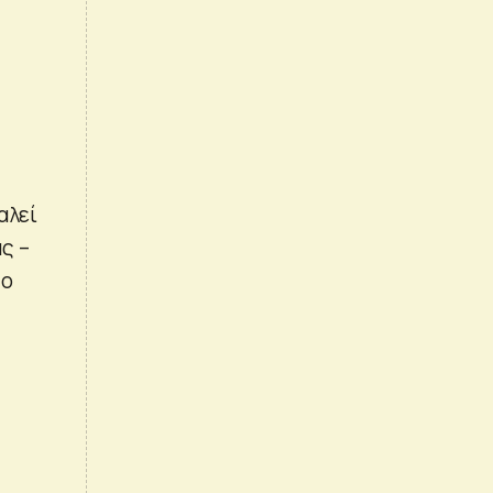
αλεί
ς –
το