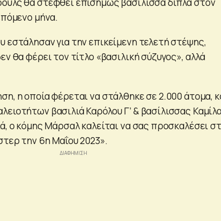
ουλς θα στεφθεί επισήμως βασίλισσα δίπλα στον
επόμενο μήνα.
υ εστάλησαν για την επικείμενη τελετή στέψης,
εν θα φέρει τον τίτλο «βασιλική σύζυγος», αλλά
η, η οποία φέρεται να στάλθηκε σε 2.000 άτομα, κ
λειοτήτων βασιλιά Καρόλου Γ’ & βασίλισσας Καμίλα
ιά, ο κόμης Μάρσαλ καλείται να σας προσκαλέσει σ
στερ την 6η Μαΐου 2023».