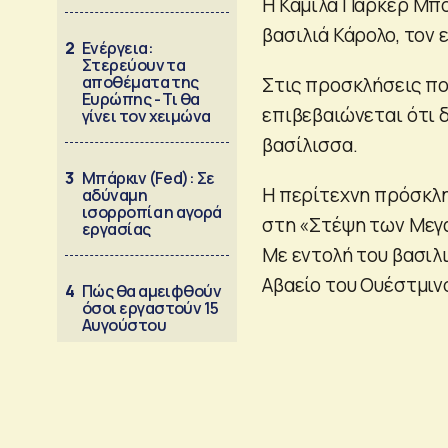
Η Καμίλα Πάρκερ Μπό
βασιλιά Κάρολο, τον 
2
Ενέργεια:
Στερεύουν τα
αποθέματα της
Στις προσκλήσεις πο
Ευρώπης - Τι θα
επιβεβαιώνεται ότι δ
γίνει τον χειμώνα
βασίλισσα.
3
Μπάρκιν (Fed): Σε
Η περίτεχνη πρόσκλησ
αδύναμη
ισορροπία η αγορά
στη «Στέψη των Μεγα
εργασίας
Με εντολή του βασιλ
Αβαείο του Ουέστμιν
4
Πώς θα αμειφθούν
όσοι εργαστούν 15
Αυγούστου