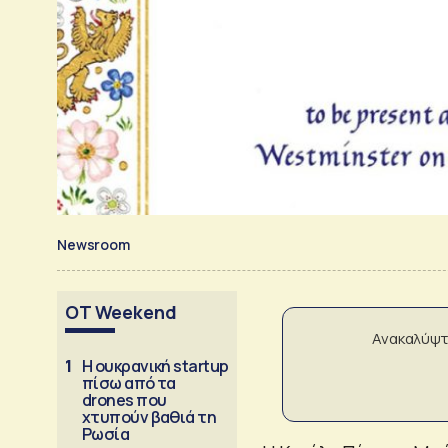
Newsroom
OT Weekend
Ανακαλύψτ
1
Η ουκρανική startup
πίσω από τα
drones που
χτυπούν βαθιά τη
Ρωσία