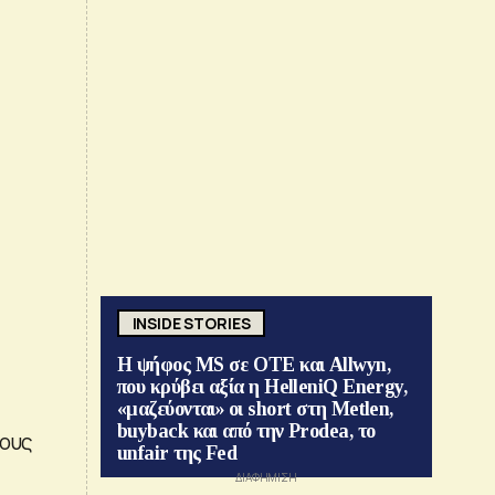
INSIDE STORIES
Η ψήφος MS σε ΟΤΕ και Allwyn,
που κρύβει αξία η HelleniQ Energy,
«μαζεύονται» οι short στη Metlen,
buyback και από την Prodea, το
τους
unfair της Fed