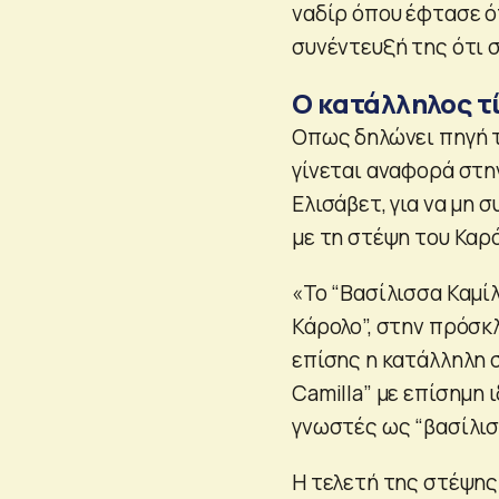
ναδίρ όπου έφτασε ό
συνέντευξή της ότι 
Ο κατάλληλος τ
Οπως δηλώνει πηγή τ
γίνεται αναφορά στη
Ελισάβετ, για να μη 
με τη στέψη του Καρό
«Το “Βασίλισσα Καμίλ
Κάρολο”, στην πρόσκ
επίσης η κατάλληλη σ
Camilla” με επίσημη 
γνωστές ως “βασίλισσ
Η τελετή της στέψης