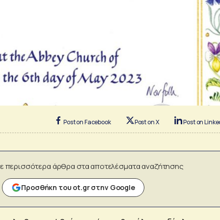
Post on Facebook
Post on X
Post on Linke
ε περισσότερα άρθρα στα αποτελέσματα αναζήτησης
Προσθήκη του ot.gr στην Google