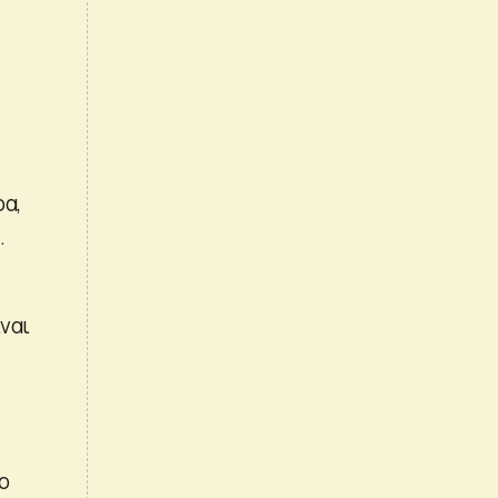
ρα,
.
ναι
ο