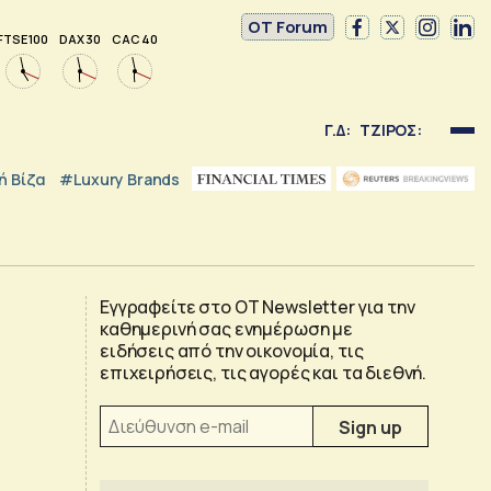
OT Forum
FTSE 100
DAX 30
CAC 40
Γ.Δ:
ΤΖΙΡΟΣ:
 Βίζα
#luxury Brands
Εγγραφείτε στο OT Newsletter για την
καθημερινή σας ενημέρωση με
ειδήσεις από την οικονομία, τις
επιχειρήσεις, τις αγορές και τα διεθνή.