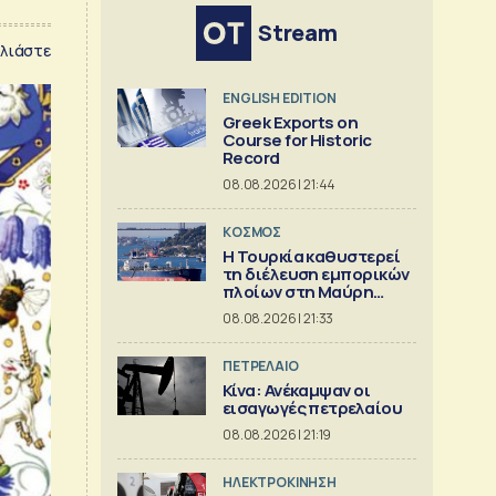
Stream
λιάστε
ENGLISH EDITION
Greek Exports on
Course for Historic
Record
08.08.2026 | 21:44
ΚΟΣΜΟΣ
Η Τουρκία καθυστερεί
τη διέλευση εμπορικών
πλοίων στη Μαύρη
Θάλασσα
08.08.2026 | 21:33
ΠΕΤΡΕΛΑΙΟ
Κίνα: Ανέκαμψαν οι
εισαγωγές πετρελαίου
08.08.2026 | 21:19
ΗΛΕΚΤΡΟΚΙΝΗΣΗ