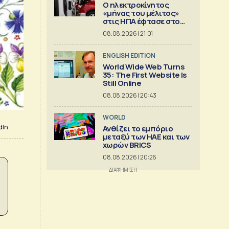
Ο ηλεκτροκίνητος
«μήνας του μέλιτος»
στις ΗΠΑ έφτασε στο
τέλος του
08.08.2026 | 21:01
ENGLISH EDITION
World Wide Web Turns
35: The First Website Is
Still Online
08.08.2026 | 20:43
WORLD
dIn
Ανθίζει το εμπόριο
μεταξύ των ΗΑΕ και των
χωρών BRICS
08.08.2026 | 20:26