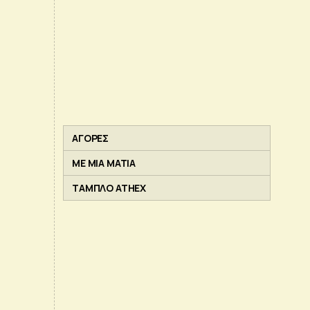
ΑΓΟΡΕΣ
ΜΕ ΜΙΑ ΜΑΤΙΑ
ΤΑΜΠΛΟ ATHEX