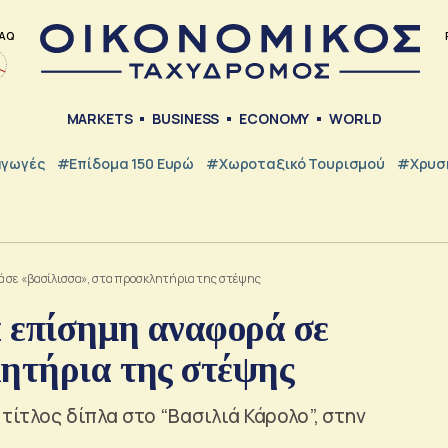
AQ
MARKETS
BUSINESS
ECONOMY
WORLD
γωγές
#Επίδομα 150 Ευρώ
#Χωροταξικό Τουρισμού
#Χρυσή
ά σε «βασίλισσα», στα προσκλητήρια της στέψης
 επίσημη αναφορά σε
λητήρια της στέψης
 τίτλος δίπλα στο “Βασιλιά Κάρολο”, στην