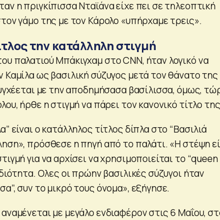
ταν η πριγκίπισσα Νταϊάνα είχε πει σε τηλεοπτική
στον γάμο της με τον Κάρολο «υπήρχαμε τρεις».
ίτλος την κατάλληλη στιγμή
ου παλατιού Μπάκιγχαμ στο CNN, ήταν λογικό να
ν Καμίλα ως βασιλική σύζυγος μετά τον θάνατο της
συγχέεται με την αποδημήσασα βασίλισσα, όμως, τώ
λου, ήρθε η στιγμή να πάρει τον κανονικό τίτλο της
α” είναι ο κατάλληλος τίτλος δίπλα στο “Βασιλιά
ληση», πρόσθεσε η πηγή από το παλάτι. «Η στέψη εί
τιγμή για να αρχίσει να χρησιμοποιείται το “queen
ιδιότητα. Ολες οι πρώην βασιλικές σύζυγοι ήταν
α”, συν το μικρό τους όνομα», εξήγησε.
 αναμένεται με μεγάλο ενδιαφέρον στις 6 Μαΐου, στ