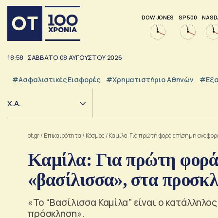
DOW JONES
SP 500
NASD
18:58
ΣΑΒΒΑΤΟ
08
ΑΥΓΟΥΣΤΟΥ
2026
#Ασφαλιστικές Εισφορές
#Χρηματιστήριο Αθηνών
#εξα
Χ.Α.
ot.gr
/
Επικαιρότητα
/
Κόσμος
/
Καμίλα: Για πρώτη φορά επίσημη αναφορ
Καμίλα: Για πρώτη φορά
«βασίλισσα», στα προσκ
«Το “Βασίλισσα Καμίλα” είναι ο κατάλληλος
πρόσκληση».