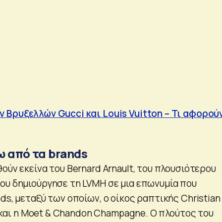
 Βρυξελλών Gucci και Louis Vuitton – Τι αφορούν
ω από τα brands
ούν εκείνα του Bernard Arnault, του πλουσιότερου
ου δημιούργησε τη LVMH σε μια επωνυμία που
ds, μεταξύ των οποίων, ο οίκος ραπτικής Christian
o. και η Moet & Chandon Champagne. Ο πλούτος του