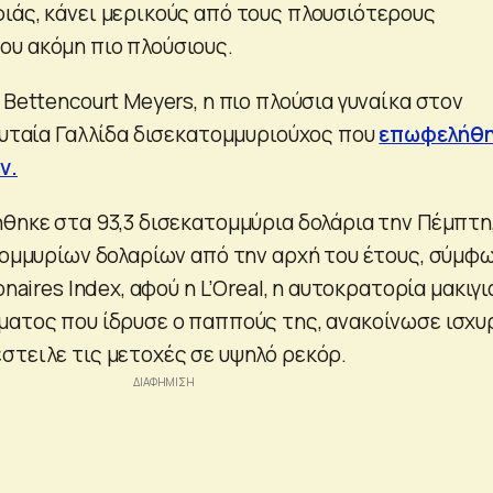
ιάς, κάνει μερικούς από τους πλουσιότερους
υ ακόμη πιο πλούσιους.
 Bettencourt Meyers, η πιο πλούσια γυναίκα στον
λευταία Γαλλίδα δισεκατομμυριούχος που
επωφελήθη
ν.
ήθηκε στα 93,3 δισεκατομμύρια δολάρια την Πέμπτη
ατομμυρίων δολαρίων από την αρχή του έτους, σύμφ
onaires Index, αφού η L’Oreal, η αυτοκρατορία μακιγι
ματος που ίδρυσε ο παππούς της, ανακοίνωσε ισχυ
στειλε τις μετοχές σε υψηλό ρεκόρ.