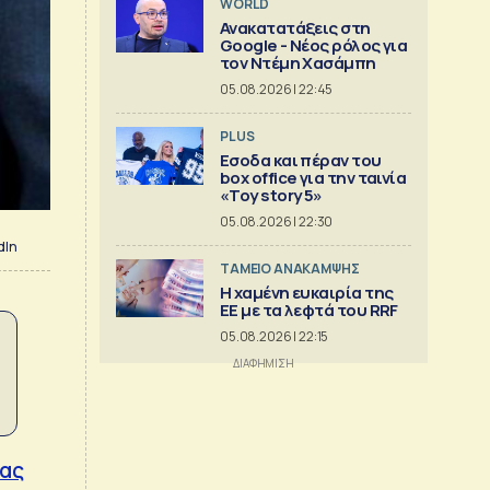
WORLD
Ανακατατάξεις στη
Google - Νέος ρόλος για
τον Ντέμη Χασάμπη
05.08.2026 | 22:45
PLUS
Εσοδα και πέραν του
box office για την ταινία
«Toy story 5»
05.08.2026 | 22:30
dIn
ΤΑΜΕΙΟ ΑΝΑΚΑΜΨΗΣ
Η χαμένη ευκαιρία της
ΕΕ με τα λεφτά του RRF
05.08.2026 | 22:15
ίας