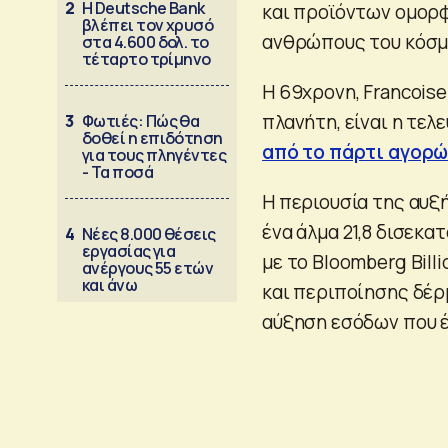
2
Η Deutsche Bank
και προϊόντων ομορφ
βλέπει τον χρυσό
ανθρώπους του κόσμο
στα 4.600 δολ. το
τέταρτο τρίμηνο
Η 69χρονη, Francoise
πλανήτη, είναι η τε
3
Φωτιές: Πώς θα
δοθεί η επιδότηση
από το πάρτι αγορώ
για τους πληγέντες
- Τα ποσά
Η περιουσία της αυξ
ένα άλμα 21,8 δισεκ
4
Νέες 8.000 θέσεις
εργασίας για
με το Bloomberg Billi
ανέργους 55 ετών
και άνω
και περιποίησης δέρ
αύξηση εσόδων που έ