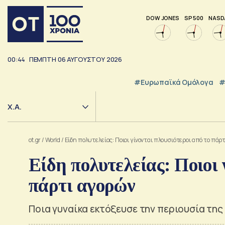
DOW JONES
SP 500
NASD
00:44
ΠΕΜΠΤΗ
06
ΑΥΓΟΥΣΤΟΥ
2026
#Ευρωπαϊκά Ομόλογα
#
Χ.Α.
ot.gr
/
World
/
Είδη πολυτελείας: Ποιοι γίνονται πλουσιότεροι από το πάρ
Είδη πολυτελείας: Ποιοι 
πάρτι αγορών
Πoια γυναίκα εκτόξευσε την περιουσία της 