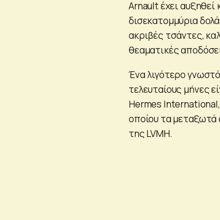
Arnault έχει αυξηθεί
δισεκατομμύρια δολάρ
ακριβές τσάντες, κα
θεαματικές αποδόσε
Ένα λιγότερο γνωστό
τελευταίους μήνες εί
Hermes Internationa
οποίου τα μεταξωτά 
της LVMH.