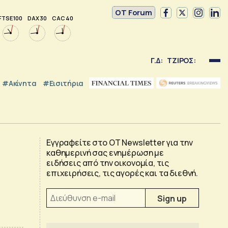
OT Forum
FTSE 100
DAX 30
CAC 40
Γ.Δ:
ΤΖΙΡΟΣ:
#Ακίνητα
#εισιτήρια
Εγγραφείτε στο OT Newsletter για την
καθημερινή σας ενημέρωση με
ειδήσεις από την οικονομία, τις
επιχειρήσεις, τις αγορές και τα διεθνή.