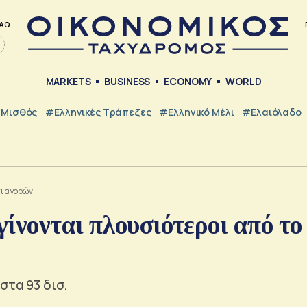
AQ
MARKETS
BUSINESS
ECONOMY
WORLD
Μισθός
#ελληνικές Τράπεζες
#Ελληνικό Μέλι
#Ελαιόλαδο
τι αγορών
γίνονται πλουσιότεροι από το
στα 93 δισ.