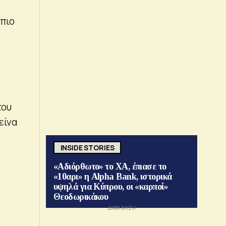
 πιο
του
είνα
INSIDE STORIES
«Αδιόρθωτο» το ΧΑ, έπιασε το
«10αρι» η Alpha Bank, ιστορικά
υψηλά για Κύπρου, οι «καρποί»
Θεοδωρικάκου