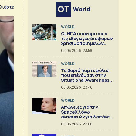
λιάστε
World
WORLD
Οι ΗΠΑ απαγορεύουν
τις εξαγωγές διαφόρων
χρησιμοποιημένων
κρίσιμων ορυκτών
05.08.2026 | 23:56
WORLD
Τα βαριά πορτοφόλια
που επένδυσαν στην
Situational Awareness
πριν καταρρεύσει
05.08.2026 | 23:40
WORLD
Απώλειες για την
SpaceX λόγω
ανησυχιών για δαπάνες
ΑΙ
05.08.2026 | 23:00