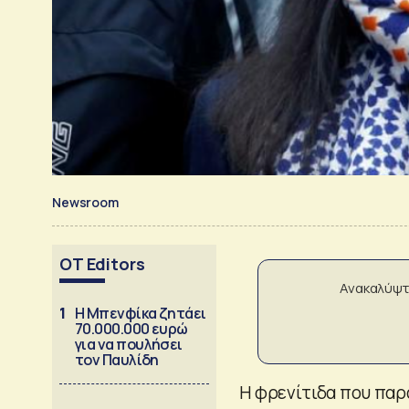
Newsroom
OT Editors
Ανακαλύψτ
1
Η Μπενφίκα ζητάει
70.000.000 ευρώ
για να πουλήσει
τον Παυλίδη
Η φρενίτιδα που παρ