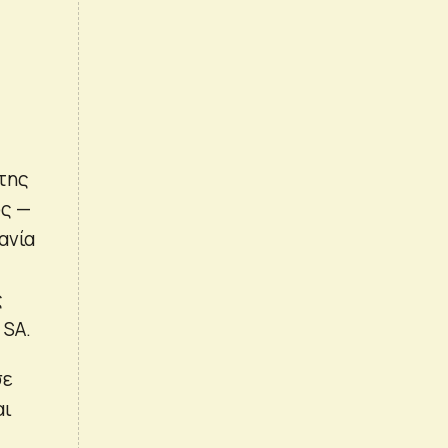
της
ος —
ανία
ς
 SA.
σε
αι