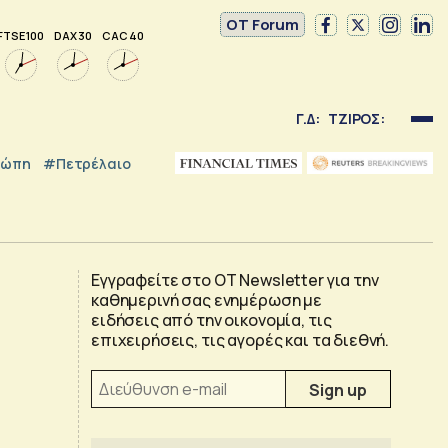
OT Forum
FTSE 100
DAX 30
CAC 40
Γ.Δ:
ΤΖΙΡΟΣ:
ρώπη
#Πετρέλαιο
Εγγραφείτε στο OT Newsletter για την
καθημερινή σας ενημέρωση με
ειδήσεις από την οικονομία, τις
επιχειρήσεις, τις αγορές και τα διεθνή.