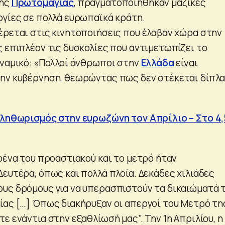
κής
Πρωτομαγιάς
, πραγματοποιήθηκαν μαζικές
ργίες σε πολλά ευρωπαϊκά κράτη.
έρεται στις κινητοποιήσεις που έλαβαν χώρα στην
ς επιπλέον τις δυσκολίες που αντιμετωπίζει το
υναμικό: «Πολλοί άνθρωποι στην
Ελλάδα
είναι
ην κυβέρνηση, θεωρώντας πως δεν στέκεται δίπλ
.
 πληθωρισμός στην ευρωζώνη τον Απρίλιο – Στο 4
ρένα του προαστιακού και το μετρό ήταν
ευτέρα, όπως και πολλά πλοία. Δεκάδες χιλιάδες
υς δρόμους για να υπερασπιστούν τα δικαιώματά 
ίας […] Όπως διακήρυξαν οι απεργοί του Μετρό τη
ε ενάντια στην εξαθλίωσή μας”. Την 1η Απριλίου, η