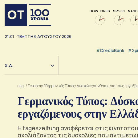
DOW JONES
SP 500
NASD
21:01
ΠΈΜΠΤΗ
6
ΑΥΓΟΎΣΤΟΥ
2026
#CrediaBank
#Χρ
Χ.Α.
ot.gr
/
Economy
/
Γερμανικός Τύπος: Δύσκολες συνθήκες για τους εργαζό
Γερμανικός Τύπος: Δύσκο
εργαζόμενους στην Ελλά
Η tageszeitung αναφέρεται στις κινητοποι
σχολιάζοντας τις δυσκολίες που αντιμετω