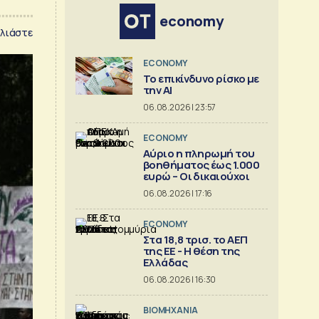
economy
λιάστε
ECONOMY
Το επικίνδυνο ρίσκο με
την ΑΙ
06.08.2026 | 23:57
ECONOMY
Αύριο η πληρωμή του
βοηθήματος έως 1.000
ευρώ – Oι δικαιούχοι
06.08.2026 | 17:16
ECONOMY
Στα 18,8 τρισ. το ΑΕΠ
της ΕΕ - Η θέση της
Ελλάδας
06.08.2026 | 16:30
ΒΙΟΜΗΧΑΝΙΑ