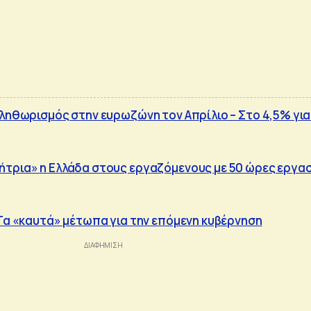
πληθωρισμός στην ευρωζώνη τον Απρίλιο – Στο 4,5% για
τρια» η Ελλάδα στους εργαζόμενους με 50 ώρες εργα
 Τα «καυτά» μέτωπα για την επόμενη κυβέρνηση