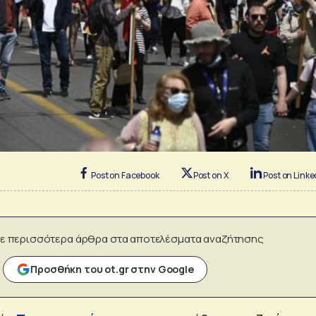
Post on Facebook
Post on X
Post on Linke
ε περισσότερα άρθρα στα αποτελέσματα αναζήτησης
Προσθήκη του ot.gr στην Google