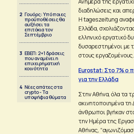
Ανήμερα της εργατι
διαδηλώσεις και απε
2
Γουόρς: Υπό ποιες
Η tageszeitung αναφ
προϋποθέσεις θα
αυξήσει τα
Ελλάδα, σχολιάζοντα
επιτόκια τον
Σεπτέμβριο
ελληνικό εργατικό δ
δυσαρεστημένοι με τ
3
ΕΒΕΠ: 2+1 δράσεις
στους εργαζομένους
που αναμένει η
επιχειρηματική
κοινότητα
Eurostat: Στο 7% ο
για την Ελλάδα
4
Νέες απάτες στα
crypto - Τα
Στην Αθήνα, όλα τα τ
υποψήφια θύματα
ακινητοποιημένα τη Δ
άνθρωποι βγήκαν στο
την Ημέρα της Εργασ
Αθήνας, “αγωνιζόμαστ