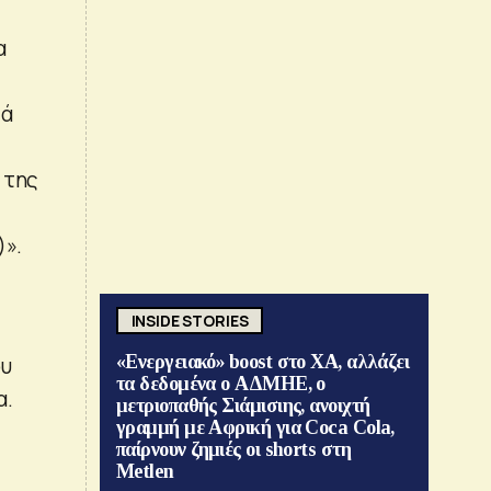
α
τά
 της
)».
INSIDE STORIES
«Ενεργειακό» boost στο ΧΑ, αλλάζει
ου
τα δεδομένα ο ΑΔΜΗΕ, ο
α.
μετριοπαθής Σιάμισιης, ανοιχτή
γραμμή με Αφρική για Coca Cola,
παίρνουν ζημιές οι shorts στη
Metlen