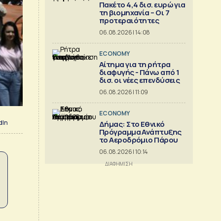
Πακέτο 4,4 δισ. ευρώ για
τη βιομηχανία – Οι 7
προτεραιότητες
06.08.2026 | 14:08
ECONOMY
Αίτημα για τη ρήτρα
διαφυγής - Πάνω από 1
δισ. οι νέες επενδύσεις
06.08.2026 | 11:09
ECONOMY
dIn
Δήμας: Στο Εθνικό
Πρόγραμμα Ανάπτυξης
το Αεροδρόμιο Πάρου
06.08.2026 | 10:14