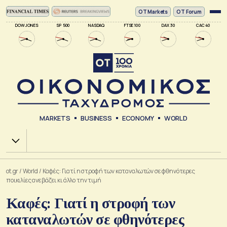
ΟΤ Markets
OT Forum
DOW JONES
SP 500
NASDAQ
FTSE 100
DAX 30
CAC 40
MARKETS
BUSINESS
ECONOMY
WORLD
Χ.Α.
ot.gr
/
World
/
Καφές: Γιατί η στροφή των καταναλωτών σε φθηνότερες
ποικιλίες ανεβάζει κι άλλο την τιμή
Καφές: Γιατί η στροφή των
καταναλωτών σε φθηνότερες