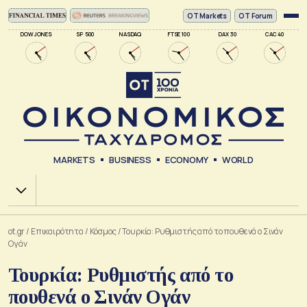
ΟΤ Markets
OT Forum
DOW JONES
SP 500
NASDAQ
FTSE 100
DAX 30
CAC 40
MARKETS
BUSINESS
ECONOMY
WORLD
Χ.Α.
ot.gr
/
Επικαιρότητα
/
Κόσμος
/
Τουρκία: Ρυθμιστής από το πουθενά ο Σινάν
Ογάν
Τουρκία: Ρυθμιστής από το
πουθενά ο Σινάν Ογάν