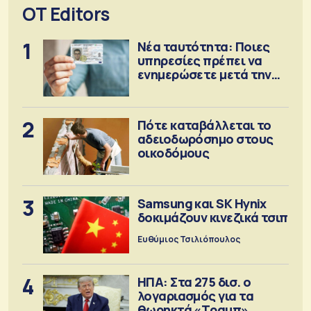
OT Editors
1
Νέα ταυτότητα: Ποιες
υπηρεσίες πρέπει να
ενημερώσετε μετά την
έκδοση
2
Πότε καταβάλλεται το
αδειοδωρόσημο στους
οικοδόμους
3
Samsung και SK Hynix
δοκιμάζουν κινεζικά τσιπ
Ευθύμιος Τσιλιόπουλος
4
ΗΠΑ: Στα 275 δισ. ο
λογαριασμός για τα
θωρηκτά «Τραμπ»