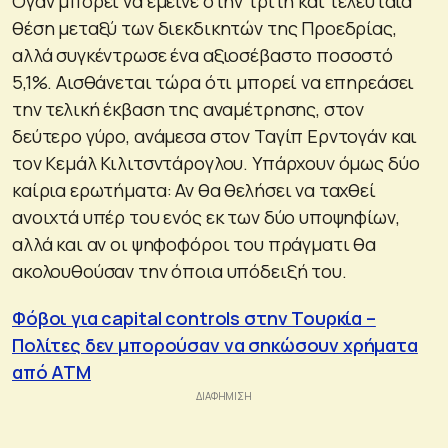
Ογάν μπορεί να έμεινε στην τρίτη και τελευταία
θέση μεταξύ των διεκδικητών της Προεδρίας,
αλλά συγκέντρωσε ένα αξιοσέβαστο ποσοστό
5,1%. Αισθάνεται τώρα ότι μπορεί να επηρεάσει
την τελική έκβαση της αναμέτρησης, στον
δεύτερο γύρο, ανάμεσα στον Ταγίπ Ερντογάν και
τον Κεμάλ Κιλιτσντάρογλου. Υπάρχουν όμως δύο
καίρια ερωτήματα: Αν θα θελήσει να ταχθεί
ανοιχτά υπέρ του ενός εκ των δύο υποψηφίων,
αλλά και αν οι ψηφοφόροι του πράγματι θα
ακολουθούσαν την όποια υπόδειξή του.
Φόβοι για capital controls στην Τουρκία –
Πολίτες δεν μπορούσαν να σηκώσουν χρήματα
από ΑΤΜ