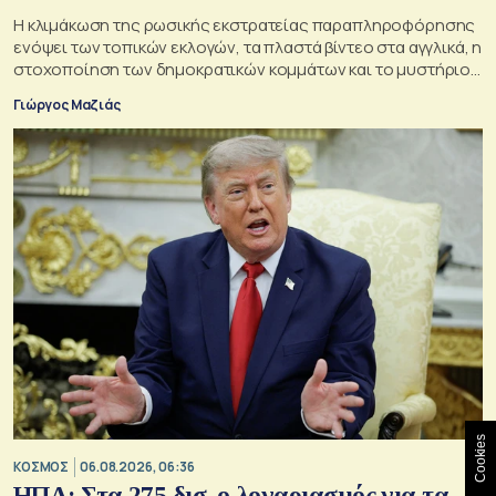
Η κλιμάκωση της ρωσικής εκστρατείας παραπληροφόρησης
ενόψει των τοπικών εκλογών, τα πλαστά βίντεο στα αγγλικά, η
στοχοποίηση των δημοκρατικών κομμάτων και το μυστήριο
της παράδοξης στρατηγικής.
Γιώργος Μαζιάς
Cookies
ΚΟΣΜΟΣ
06.08.2026, 06:36
ΗΠΑ: Στα 275 δισ. ο λογαριασμός για τα