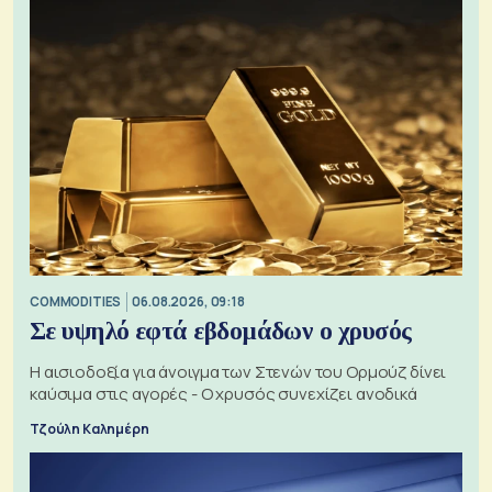
COMMODITIES
06.08.2026, 09:18
Σε υψηλό εφτά εβδομάδων ο χρυσός
Η αισιοδοξία για άνοιγμα των Στενών του Ορμούζ δίνει
καύσιμα στις αγορές - Ο χρυσός συνεχίζει ανοδικά
Τζούλη Καλημέρη