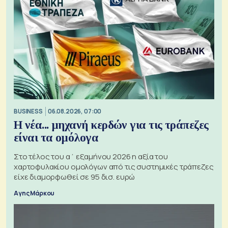
BUSINESS
06.08.2026, 07:00
Η νέα... μηχανή κερδών για τις τράπεζες
είναι τα ομόλογα
Στο τέλος του α΄ εξαμήνου 2026 η αξία του
χαρτοφυλακίου ομολόγων από τις συστημικές τράπεζες
είχε διαμορφωθεί σε 95 δισ. ευρώ
Αγης Μάρκου