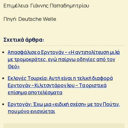
Επιμέλεια: Γιάννης Παπαδημητρίου
Πηγή: Deutsche Welle
Σχετικά άρθρα:
Απασφάλισε ο Ερντογάν – «Η αντιπολίτευση μιλά
με τρομοκράτες, εγώ παίρνω οδηγίες από τον
Θεό»
Εκλογές Τουρκία: Αυτή είναι η τελική διαφορά
Ερντογάν – Κιλιτσντάρογλου – Τα οριστικά
επίσημα αποτελέσματα
Ερντογάν: Έχω μια «ειδική σχέση» με τον Πούτιν,
που μόνο ενισχύεται