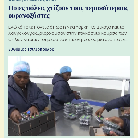
Ποιες πόλεις χτίζουν τους περισσότερους
ουρανοξύστες
Ενώ κάποτε πόλεις όπως η Νέα Υόρκη, το Σικάγο και το
Χονγκ Κονγκ κυριαρχούσαν στην παγκόσμια κούρσα των
ψηλών κτιρίων, σήμερα το επίκεντρο έχει μετατοπιστεί
προς την Ασία
Ευθύμιος Τσιλιόπουλος