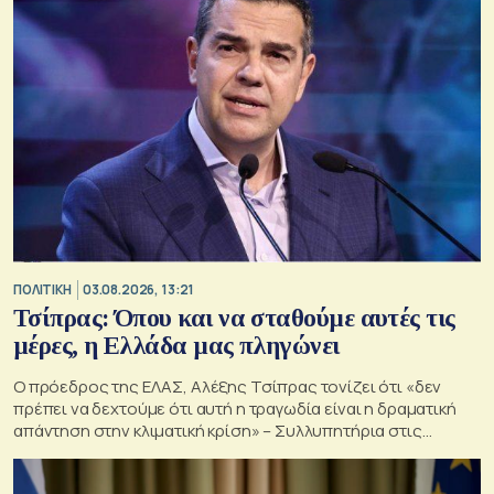
ΠΟΛΙΤΙΚΗ
03.08.2026, 13:21
Τσίπρας: Όπου και να σταθούμε αυτές τις
μέρες, η Ελλάδα μας πληγώνει
Ο πρόεδρος της ΕΛΑΣ, Αλέξης Τσίπρας τονίζει ότι «δεν
πρέπει να δεχτούμε ότι αυτή η τραγωδία είναι η δραματική
απάντηση στην κλιματική κρίση» – Συλλυπητήρια στις
οικογένειες των νεκρών πυροσβεστών