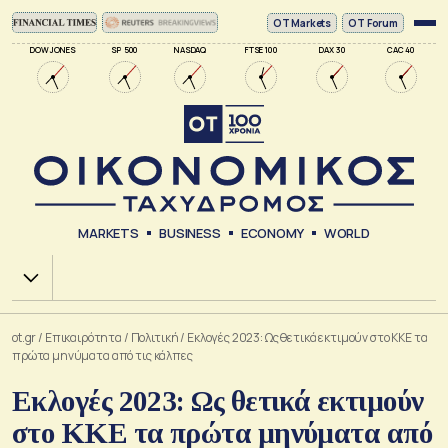
ΟΤ Markets
OT Forum
DOW JONES
SP 500
NASDAQ
FTSE 100
DAX 30
CAC 40
MARKETS
BUSINESS
ECONOMY
WORLD
Χ.Α.
ot.gr
/
Επικαιρότητα
/
Πολιτική
/
Εκλογές 2023: Ως θετικά εκτιμούν στο ΚΚΕ τα
πρώτα μηνύματα από τις κάλπες
Εκλογές 2023: Ως θετικά εκτιμούν
στο ΚΚΕ τα πρώτα μηνύματα από