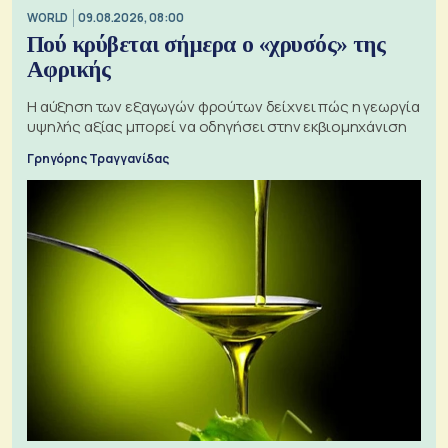
WORLD
09.08.2026, 08:00
Πού κρύβεται σήμερα ο «χρυσός» της
Αφρικής
Η αύξηση των εξαγωγών φρούτων δείχνει πώς η γεωργία
υψηλής αξίας μπορεί να οδηγήσει στην εκβιομηχάνιση
Γρηγόρης Τραγγανίδας