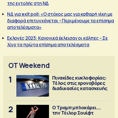
της εντολής στη ΝΔ
ΝΔ για exit poll: «Ο στόχος μας για καθαρή νίκη με
διαφορά επιτυγχάνεται – Περιμένουμε τα επίσημα
αποτελέσματα»
Εκλογές 2023: Κανονικά έκλεισαν οι κάλπες – Σε
λίγο τα πρώτα επίσημα αποτελέσματα
OT Weekend
1
Πινακίδες κυκλοφορίας:
Τέλος στις χρονοβόρες
διαδικασίες κατασκευής
2
Ο Τραμπ μπλοκάρει...
την Τέιλορ Σουίφτ