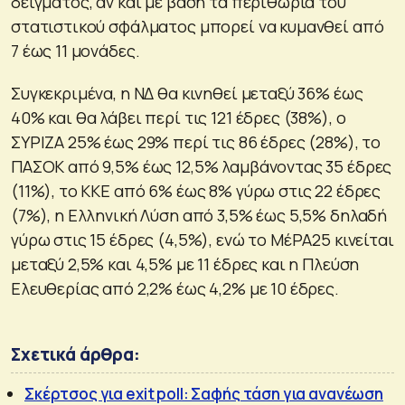
δείγματος, αν και με βάση τα περιθώρια του
στατιστικού σφάλματος μπορεί να κυμανθεί από
7 έως 11 μονάδες.
Συγκεκριμένα, η ΝΔ θα κινηθεί μεταξύ 36% έως
40% και θα λάβει περί τις 121 έδρες (38%), ο
ΣΥΡΙΖΑ 25% έως 29% περί τις 86 έδρες (28%), το
ΠΑΣΟΚ από 9,5% έως 12,5% λαμβάνοντας 35 έδρες
(11%), το ΚΚΕ από 6% έως 8% γύρω στις 22 έδρες
(7%), η Ελληνική Λύση από 3,5% έως 5,5% δηλαδή
γύρω στις 15 έδρες (4,5%), ενώ το ΜέΡΑ25 κινείται
μεταξύ 2,5% και 4,5% με 11 έδρες και η Πλεύση
Ελευθερίας από 2,2% έως 4,2% με 10 έδρες.
Σχετικά άρθρα:
Σκέρτσος για exit poll: Σαφής τάση για ανανέωση