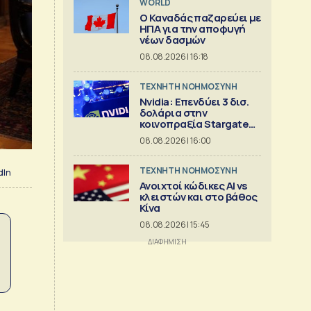
WORLD
Ο Καναδάς παζαρεύει με
ΗΠΑ για την αποφυγή
νέων δασμών
08.08.2026 | 16:18
TΕΧΝΗΤΗ ΝΟΗΜΟΣΥΝΗ
Nvidia: Επενδύει 3 δισ.
δολάρια στην
κοινοπραξία Stargate
για κέντρα δεδομένων
08.08.2026 | 16:00
TΕΧΝΗΤΗ ΝΟΗΜΟΣΥΝΗ
dIn
Ανοιχτοί κώδικες AI vs
κλειστών και στο βάθος
Κίνα
08.08.2026 | 15:45