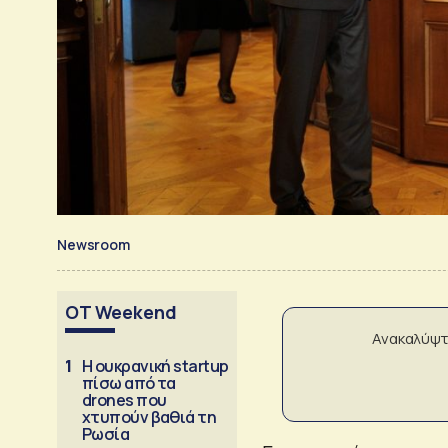
Newsroom
OT Weekend
Ανακαλύψτ
1
Η ουκρανική startup
πίσω από τα
drones που
χτυπούν βαθιά τη
Ρωσία