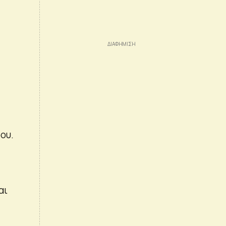
ου.
αι