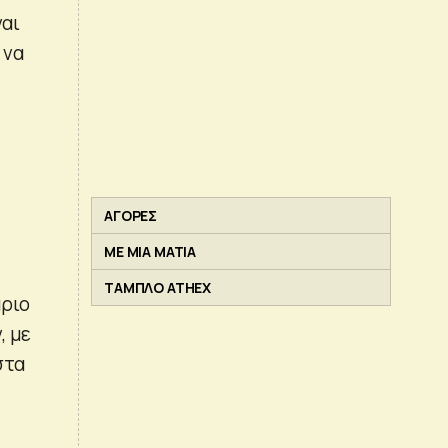
ναι
 να
ΑΓΟΡΕΣ
ΜΕ ΜΙΑ ΜΑΤΙΑ
ΤΑΜΠΛΟ ATHEX
άριο
, με
στα