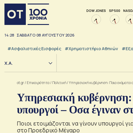
DOW JONES
SP 500
NASD
14:28
ΣΑΒΒΑΤΟ
08
ΑΥΓΟΥΣΤΟΥ
2026
#Ασφαλιστικές Εισφορές
#Χρηματιστήριο Αθηνών
#εξα
Χ.Α.
ot.gr
/
Επικαιρότητα
/
Πολιτική
/
Υπηρεσιακή κυβέρνηση: Ποια ονόματα α
Υπηρεσιακή κυβέρνηση: 
υπουργοί – Οσα έγιναν 
Ποιοι ετοιμάζονται να γίνουν υπουργοί για
στο Προεδρικό Μέγαρο