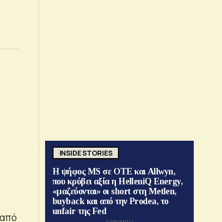
INSIDE STORIES
Η ψήφος MS σε ΟΤΕ και Allwyn,
που κρύβει αξία η HelleniQ Energy,
«μαζεύονται» οι short στη Metlen,
buyback και από την Prodea, το
unfair της Fed
 από