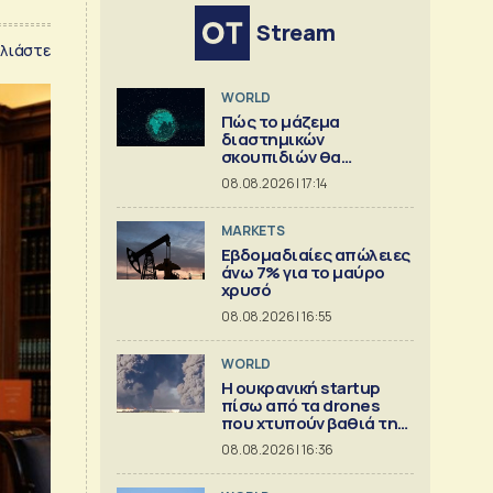
Stream
λιάστε
WORLD
Πώς το μάζεμα
διαστημικών
σκουπιδιών θα
μπορούσε να εξελιχθεί
08.08.2026 | 17:14
σε μια μεγάλη
επιχείρηση
MARKETS
Εβδομαδιαίες απώλειες
άνω 7% για το μαύρο
χρυσό
08.08.2026 | 16:55
WORLD
Η ουκρανική startup
πίσω από τα drones
που χτυπούν βαθιά τη
Ρωσία
08.08.2026 | 16:36