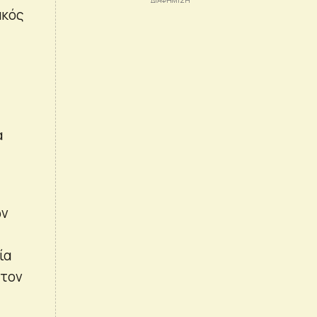
ακός
α
ών
ία
στον