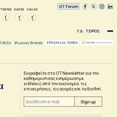
OT Forum
FTSE 100
DAX 30
CAC 40
Γ.Δ:
ΤΖΙΡΟΣ:
 Βίζα
#luxury Brands
Εγγραφείτε στο OT Newsletter για την
καθημερινή σας ενημέρωση με
α
ειδήσεις από την οικονομία, τις
επιχειρήσεις, τις αγορές και τα διεθνή.