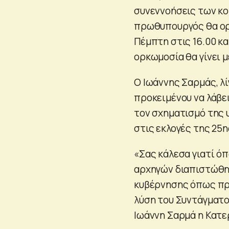
συνεννοήσεις των κ
πρωθυπουργός θα ορκ
Πέμπτη στις 16.00 κα
ορκωμοσία θα γίνει 
Ο Ιωάννης Σαρμάς, λί
προκειμένου να λάβε
τον σχηματισμό της 
στις εκλογές της 25ης
«Σας κάλεσα γιατί ό
αρχηγών διαπιστώθη
κυβέρνησης όπως προ
λύση του Συντάγματο
Ιωάννη Σαρμά η Κατε