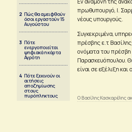
Εν αναμονή της ανακ
πρωθυπουργό, Ι. Σαρμ
2
Πώς θα αμειφθούν
νέους υπουργούς.
όσοι εργαστούν 15
Αυγούστου
Συγκεκριμένα, υπηρε
πρέσβης ε.τ Βασίλης
3
Πότε
ενεργοποιείται
ονόματα του πρέσβη 
ψηφιακά η κάρτα
Αγρότη
Παρασκευόπουλου. Θέ
είναι σε εξέλιξη και 
4
Πότε ξεκινούν οι
αιτήσεις
αποζημίωσης
στους
πυρόπληκτους
Ο Βασίλης Κασκαρέλης ακ