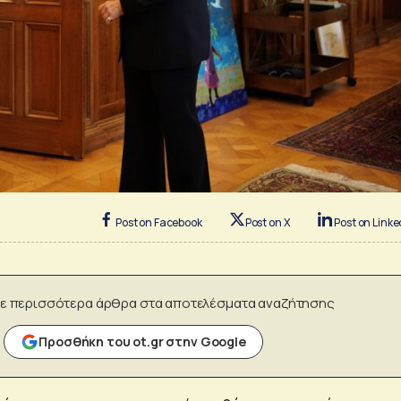
Post on Facebook
Post on X
Post on Linke
ε περισσότερα άρθρα στα αποτελέσματα αναζήτησης
Προσθήκη του ot.gr στην Google