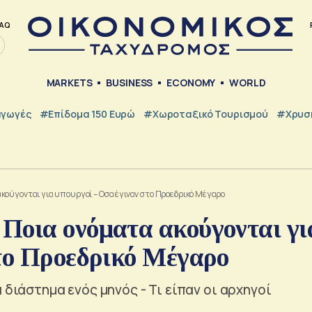
AQ
MARKETS
BUSINESS
ECONOMY
WORLD
γωγές
#Επίδομα 150 Ευρώ
#Χωροταξικό Τουρισμού
#Χρυσή
κούγονται για υπουργοί – Οσα έγιναν στο Προεδρικό Μέγαρο
Ποια ονόματα ακούγονται γι
στο Προεδρικό Μέγαρο
 διάστημα ενός μηνός - Τι είπαν οι αρχηγοί