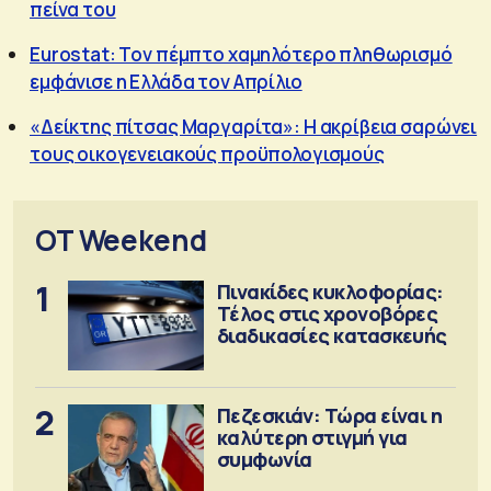
πείνα του
Eurostat: Τον πέμπτο χαμηλότερο πληθωρισμό
εμφάνισε η Ελλάδα τον Απρίλιο
«Δείκτης πίτσας Μαργαρίτα»: Η ακρίβεια σαρώνει
τους οικογενειακούς προϋπολογισμούς
OT Weekend
1
Πινακίδες κυκλοφορίας:
Τέλος στις χρονοβόρες
διαδικασίες κατασκευής
2
Πεζεσκιάν: Τώρα είναι η
καλύτερη στιγμή για
συμφωνία