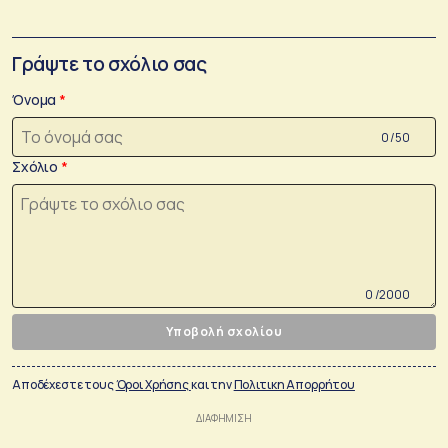
Γράψτε το σχόλιο σας
Όνομα
0 /50
Σχόλιο
0 /2000
Υποβολή σχολίου
Αποδέχεστε τους
Όροι Χρήσης
και την
Πολιτικη Απορρήτου