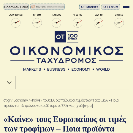
ΟΤ Markets
OT Forum
DOW JONES
SP 500
NASDAQ
FTSE 100
DAX 30
CAC 40
MARKETS
BUSINESS
ECONOMY
WORLD
Χ.Α.
ot.gr
/
Economy
/
«Καίνε» τους Ευρωπαίους οι τιμές των τροφίμων – Ποια
προϊόντα πληρώνουν ακριβότερα οι Έλληνες [γράφημα]
«Καίνε» τους Ευρωπαίους οι τιμές
των τροφίμων – Ποια προϊόντα