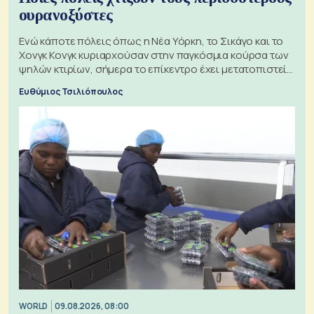
ουρανοξύστες
Ενώ κάποτε πόλεις όπως η Νέα Υόρκη, το Σικάγο και το
Χονγκ Κονγκ κυριαρχούσαν στην παγκόσμια κούρσα των
ψηλών κτιρίων, σήμερα το επίκεντρο έχει μετατοπιστεί
προς την Ασία
Ευθύμιος Τσιλιόπουλος
WORLD
09.08.2026, 08:00