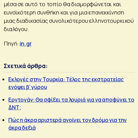
μέσα σε αυτό το τοπίο θα διαμορφώνεται και
ευνοϊκότερη συνθήκη και για μια επανεκκίνηση
μιας διαδικασίας συνολικότερου ελληνοτουρκικού
διαλόγου.
Πηγή:
in.gr
Σχετικά άρθρα:
Εκλογές στην Τουρκία: Τέλος της εκστρατείας
ενόψει β’ γύρου
Ερντογάν: Θα σφίξει τα λουριά για να αποφύγει το
ΔΝΤ;
Πώς η άκρα αριστερά ανοίγει τον δρόμο για την
άκρα δεξιά