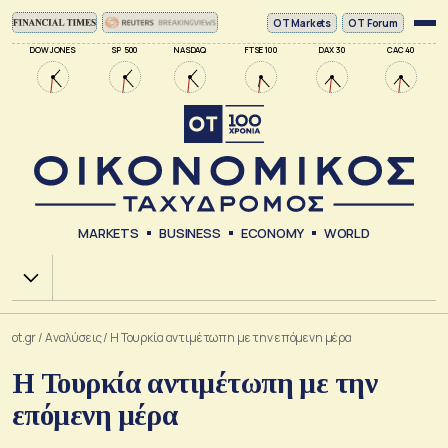
ΟΤ Markets
OT Forum
DOW JONES
SP 500
NASDAQ
FTSE 100
DAX 30
CAC 40
MARKETS
BUSINESS
ECONOMY
WORLD
Χ.Α.
ot.gr
/
Αναλύσεις
/
Η Τουρκία αντιμέτωπη με την επόμενη μέρα
Η Τουρκία αντιμέτωπη με την
επόμενη μέρα