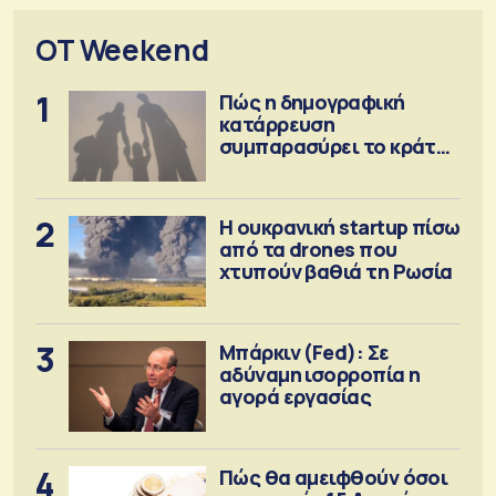
OT Weekend
1
Πώς η δημογραφική
κατάρρευση
συμπαρασύρει το κράτος
πρόνοιας
2
Η ουκρανική startup πίσω
από τα drones που
χτυπούν βαθιά τη Ρωσία
3
Μπάρκιν (Fed): Σε
αδύναμη ισορροπία η
αγορά εργασίας
4
Πώς θα αμειφθούν όσοι