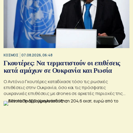
ΚΟΣΜΟΣ
07.08.2026, 06:48
Γκουτέρες: Να τερματιστούν οι επιθέσεις
κατά αμάχων σε Ουκρανία και Ρωσία
Ο Αντόνιο Γκουτέρες καταδίκασε τόσο τις ρωσικές
επιθέσεις στην Ουκρανία, όσο και τις πρόσφατες
ουκρανικές επιθέσεις με drones σε αρκετές περιοχές της
Ρωσίας, οι οποίες προκάλεσαν απώλειες μεταξύ αμάχων και
ζημιές σε μη στρατιωτικές υποδομές.