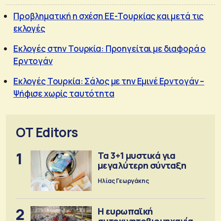
Προβληματική η σχέση ΕΕ-Τουρκίας και μετά τις
εκλογές
Εκλογές στην Τουρκία: Προηγείται με διαφορά ο
Ερντογάν
Εκλογές Τουρκία: Σάλος με την Εμινέ Ερντογάν –
Ψήφισε χωρίς ταυτότητα
OT Editors
1
Τα 3+1 μυστικά για
μεγαλύτερη σύνταξη
Ηλίας Γεωργάκης
2
Η ευρωπαϊκή