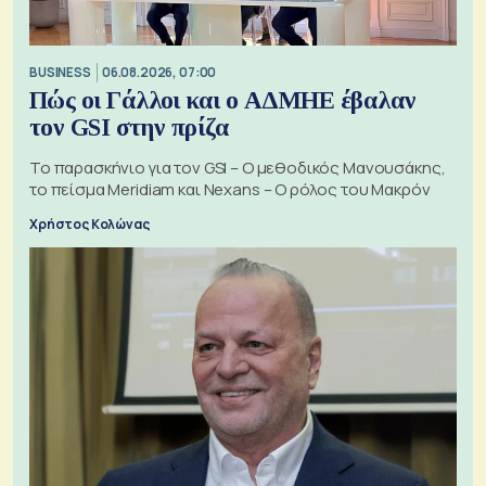
BUSINESS
06.08.2026, 07:00
Πώς οι Γάλλοι και ο ΑΔΜΗΕ έβαλαν
τον GSI στην πρίζα
Το παρασκήνιο για τον GSI – Ο μεθοδικός Μανουσάκης,
το πείσμα Meridiam και Nexans – Ο ρόλος του Μακρόν
Χρήστος Κολώνας