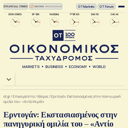
ΟΤ Markets
OT Forum
DOW JONES
SP 500
NASDAQ
FTSE 100
DAX 30
CAC 40
MARKETS
BUSINESS
ECONOMY
WORLD
Χ.Α.
ot.gr
/
Επικαιρότητα
/
Κόσμος
/
Ερντογάν: Εκστασιασμένος στην πανηγυρική
ομιλία του – «Αντίο Κεμάλ»
Ερντογάν: Εκστασιασμένος στην
πανηγυρική ομιλία του – «Αντίο