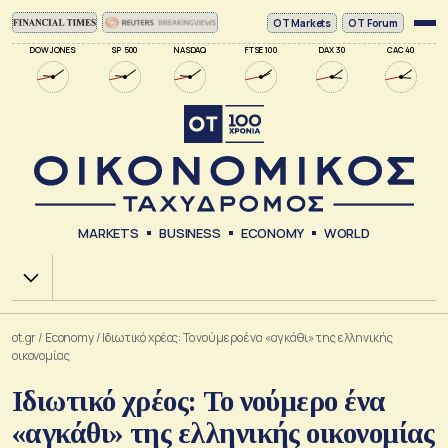
ΟΤ Markets
OT Forum
DOW JONES
SP 500
NASDAQ
FTSE 100
DAX 30
CAC 40
MARKETS
BUSINESS
ECONOMY
WORLD
Χ.Α.
ot.gr
/
Economy
/
Ιδιωτικό χρέος: Το νούμερο ένα «αγκάθι» της ελληνικής
οικονομίας
Ιδιωτικό χρέος: Το νούμερο ένα
«αγκάθι» της ελληνικής οικονομίας