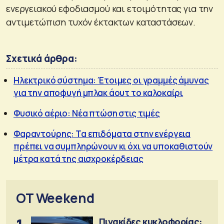
ενεργειακού εφοδιασμού και ετοιμότητας για την
αντιμετώπιση τυχόν έκτακτων καταστάσεων.
Σχετικά άρθρα:
Ηλεκτρικό σύστημα: Έτοιμες οι γραμμές άμυνας
για την αποφυγή μπλακ άουτ το καλοκαίρι
Φυσικό αέριο: Νέα πτώση στις τιμές
Φαραντούρης: Τα επιδόματα στην ενέργεια
πρέπει να συμπληρώνουν κι όχι να υποκαθιστούν
μέτρα κατά της αισχροκέρδειας
OT Weekend
Πινακίδες κυκλοφορίας: