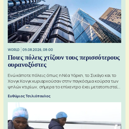
WORLD
09.08.2026, 08:00
Ποιες πόλεις χτίζουν τους περισσότερους
ουρανοξύστες
Ενώ κάποτε πόλεις όπως η Νέα Υόρκη, το Σικάγο και το
Χονγκ Κονγκ κυριαρχούσαν στην παγκόσμια κούρσα των
ψηλών κτιρίων, σήμερα το επίκεντρο έχει μετατοπιστεί
προς την Ασία
Ευθύμιος Τσιλιόπουλος