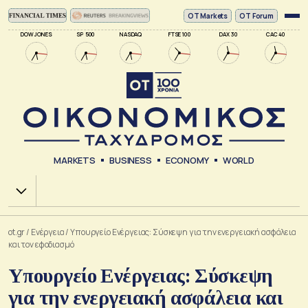
ΟΤ Markets
OT Forum
DOW JONES
SP 500
NASDAQ
FTSE 100
DAX 30
CAC 40
MARKETS
BUSINESS
ECONOMY
WORLD
Χ.Α.
ot.gr
/
Ενέργεια
/
Υπουργείο Ενέργειας: Σύσκεψη για την ενεργειακή ασφάλεια
και τον εφοδιασμό
Υπουργείο Ενέργειας: Σύσκεψη
για την ενεργειακή ασφάλεια και