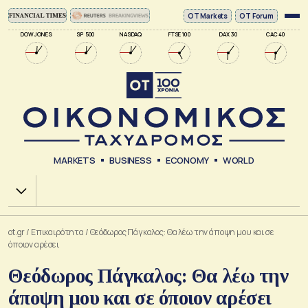
ΟΤ Markets
OT Forum
DOW JONES
SP 500
NASDAQ
FTSE 100
DAX 30
CAC 40
MARKETS
BUSINESS
ECONOMY
WORLD
Χ.Α.
ot.gr
/
Επικαιρότητα
/
Θεόδωρος Πάγκαλος: Θα λέω την άποψη μου και σε
όποιον αρέσει
Θεόδωρος Πάγκαλος: Θα λέω την
άποψη μου και σε όποιον αρέσει