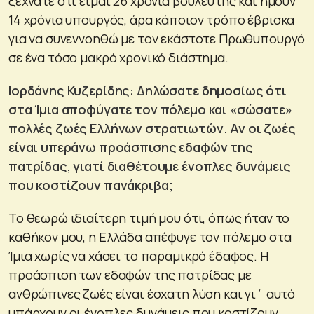
ξεχνάτε ότι είμαι 26 χρόνια βουλευτής και ήμουν
14 χρόνια υπουργός, άρα κάποιον τρόπο έβρισκα
για να συνεννοηθώ με τον εκάστοτε Πρωθυπουργό
σε ένα τόσο μακρό χρονικό διάστημα.
Ιορδάνης Κυζερίδης: Δηλώσατε δημοσίως ότι
στα Ίμια αποφύγατε τον πόλεμο και «σώσατε»
πολλές ζωές Ελλήνων στρατιωτών. Αν οι ζωές
είναι υπεράνω προάσπισης εδαφών της
πατρίδας, γιατί διαθέτουμε ένοπλες δυνάμεις
που κοστίζουν πανάκριβα;
Το θεωρώ ιδιαίτερη τιμή μου ότι, όπως ήταν το
καθήκον μου, η Ελλάδα απέφυγε τον πόλεμο στα
Ίμια χωρίς να χάσει το παραμικρό έδαφος. Η
προάσπιση των εδαφών της πατρίδας με
ανθρώπινες ζωές είναι έσχατη λύση και γι΄ αυτό
υπάρχουν οι ένοπλες δυνάμεις που κοστίζουν