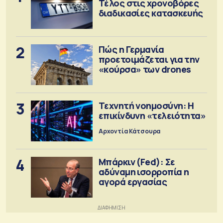
Τέλος στις χρονοβόρες
διαδικασίες κατασκευής
2
Πώς η Γερμανία
προετοιμάζεται για την
«κούρσα» των drones
3
Τεχνητή νοημοσύνη: Η
επικίνδυνη «τελειότητα»
Αρχοντία Κάτσουρα
4
Μπάρκιν (Fed): Σε
αδύναμη ισορροπία η
αγορά εργασίας