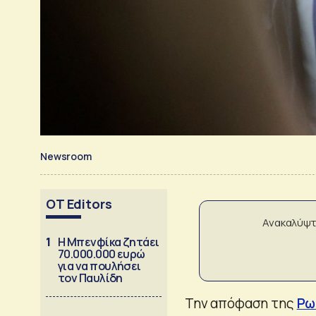
Newsroom
OT Editors
Ανακαλύψτ
1
Η Μπενφίκα ζητάει
70.000.000 ευρώ
για να πουλήσει
τον Παυλίδη
Την απόφαση της
Ρω