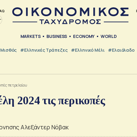
AQ
MARKETS
BUSINESS
ECONOMY
WORLD
Μισθός
#ελληνικές Τράπεζες
#Ελληνικό Μέλι
#Ελαιόλαδο
κοπές πετρελαίου
έλη 2024 τις περικοπές
έρνησης Αλεξάντερ Νόβακ