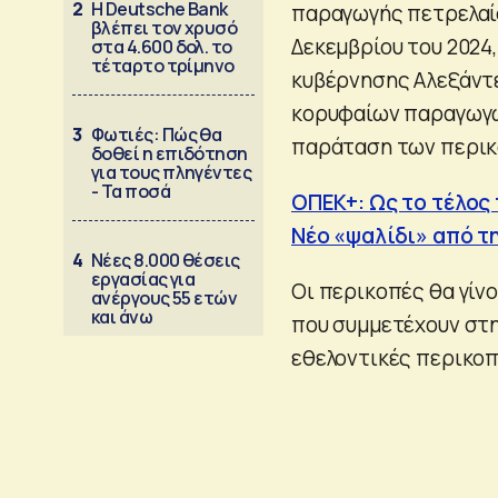
2
Η Deutsche Bank
παραγωγής πετρελαίο
βλέπει τον χρυσό
Δεκεμβρίου του 2024
στα 4.600 δολ. το
τέταρτο τρίμηνο
κυβέρνησης Αλεξάντ
κορυφαίων παραγωγώ
3
Φωτιές: Πώς θα
παράταση των περικ
δοθεί η επιδότηση
για τους πληγέντες
- Τα ποσά
ΟΠΕΚ+: Ως το τέλος
Νέο «ψαλίδι» από τ
4
Νέες 8.000 θέσεις
εργασίας για
Οι περικοπές θα γίν
ανέργους 55 ετών
και άνω
που συμμετέχουν στη
εθελοντικές περικοπ