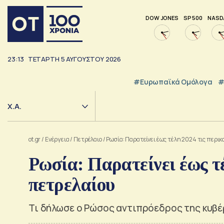
DOW JONES
SP 500
NASD
23:13
ΤΕΤΆΡΤΗ
5
ΑΥΓΟΎΣΤΟΥ
2026
#Ευρωπαϊκά Ομόλογα
#
Χ.Α.
ot.gr
/
Ενέργεια
/
Πετρέλαιο
/
Ρωσία: Παρατείνει έως τέλη 2024 τις περι
Ρωσία: Παρατείνει έως τ
πετρελαίου
Τι δήλωσε ο Ρώσος αντιπρόεδρος της κυβ