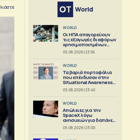
λιάστε
World
WORLD
Οι ΗΠΑ απαγορεύουν
τις εξαγωγές διαφόρων
χρησιμοποιημένων
κρίσιμων ορυκτών
05.08.2026 | 23:56
WORLD
Τα βαριά πορτοφόλια
που επένδυσαν στην
Situational Awareness
πριν καταρρεύσει
05.08.2026 | 23:40
WORLD
Απώλειες για την
SpaceX λόγω
ανησυχιών για δαπάνες
ΑΙ
05.08.2026 | 23:00