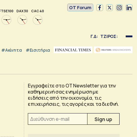
OT Forum
FTSE 100
DAX 30
CAC 40
Γ.Δ:
ΤΖΙΡΟΣ:
#Ακίνητα
#εισιτήρια
Εγγραφείτε στο OT Newsletter για την
καθημερινή σας ενημέρωση με
ειδήσεις από την οικονομία, τις
επιχειρήσεις, τις αγορές και τα διεθνή.