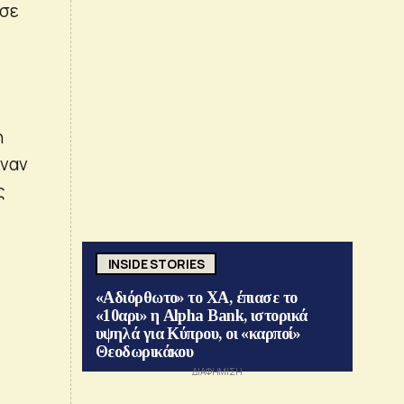
 σε
η
έναν
ς
INSIDE STORIES
«Αδιόρθωτο» το ΧΑ, έπιασε το
«10αρι» η Alpha Bank, ιστορικά
υψηλά για Κύπρου, οι «καρποί»
Θεοδωρικάκου