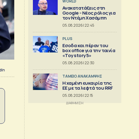
WORLD
Ανακατατάξεις στη
Google - Νέος ρόλος για
τον Ντέμη Χασάμπη
05.08.2026 | 22:45
PLUS
Εσοδα και πέραν του
box office για την ταινία
«Toy story 5»
05.08.2026 | 22:30
dIn
ΤΑΜΕΙΟ ΑΝΑΚΑΜΨΗΣ
Η χαμένη ευκαιρία της
ΕΕ με τα λεφτά του RRF
05.08.2026 | 22:15