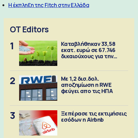
Η έκπληξη της Fitch στην Ελλάδα
OT Editors
1
Καταβλήθηκαν 33,58
εκατ. ευρώ σε 67.746
δικαιούχους για την
αγορά λιπασμάτων
2
Με 1,2 δισ.δολ.
αποζημίωση η RWE
φεύγει απο τις ΗΠΑ
3
Ξεπέρασε τις εκτιμήσεις
εσόδων η Airbnb