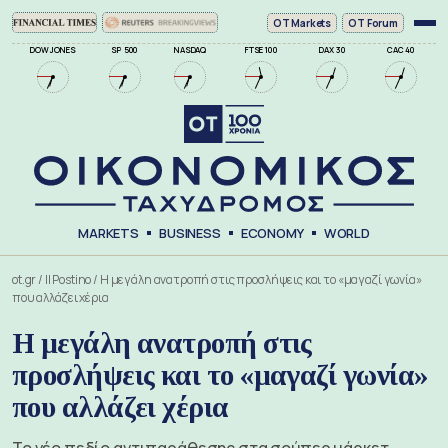
ΟΤ Markets
OT Forum
DOW JONES
SP 500
NASDAQ
FTSE 100
DAX 30
CAC 40
MARKETS
BUSINESS
ECONOMY
WORLD
ot.gr
/
Il Postino
/
Η μεγάλη ανατροπή στις προσλήψεις και το «μαγαζί γωνία»
που αλλάζει χέρια
Η μεγάλη ανατροπή στις
προσλήψεις και το «μαγαζί γωνία»
που αλλάζει χέρια
Το νέο πεδίο αντιπαράθεσης στα σούπερ μάρκετ