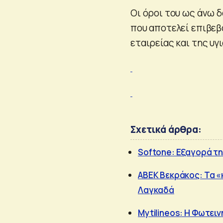
Οι όροι του ως άνω δ
που αποτελεί επιβεβ
εταιρείας και της υ
Σχετικά άρθρα:
Softοne: Εξαγορά τη
ΑΒΕΚ Βεκράκος: Τα «
Λαγκαδά
Mytilineos: Η Φωτειν