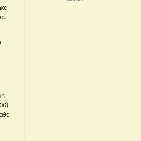
ηκε
κού
α
ψη
000)
κάθε