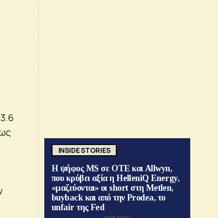
.3.6
τως
INSIDE STORIES
Η ψήφος MS σε ΟΤΕ και Allwyn,
που κρύβει αξία η HelleniQ Energy,
«μαζεύονται» οι short στη Metlen,
ν
buyback και από την Prodea, το
unfair της Fed