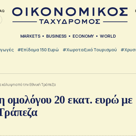
AQ
MARKETS
BUSINESS
ECONOMY
WORLD
γωγές
#Επίδομα 150 Ευρώ
#Χωροταξικό Τουρισμού
#Χρυσή
με κάλυψη από την Εθνική Τράπεζα
ομολόγου 20 εκατ. ευρώ με
Τράπεζα