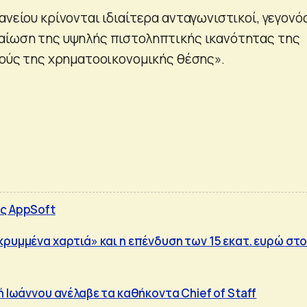
ανείου κρίνονται ιδιαίτερα ανταγωνιστικοί, γεγονό
αίωση της υψηλής πιστοληπτικής ικανότητας της
γιούς της χρηματοοικονομικής θέσης».
ς AppSoft
κρυμμένα χαρτιά» και η επένδυση των 15 εκατ. ευρώ στ
ή Ιωάννου ανέλαβε τα καθήκοντα Chief of Staff