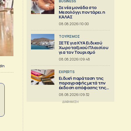
BUSINESS
Σε νέα μονάδα στο
Μεσολόγγι ποντάρει η
ΚΑΛΑΣ
08.08.2026 | 10:00
ΤΟΥΡΙΣΜΟΣ
ΣΕΤΕ για ΚΥΑ Ειδικού
Χωροταξικού Πλαισίου
για τον Τουρισμό
08.08.2026 | 09:48
dIn
EXPERTS
Ειδική παράταση της
παραγραφής μετά την
έκδοση απόφασης της
Διεύθυνσης Επίλυσης
08.08.2026 | 09:32
Διαφορών [Μέρος 6ο]