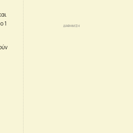
και
ο 1
ούν