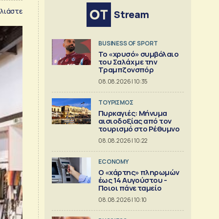
λιάστε
Stream
BUSINESS OF SPORT
Το «χρυσό» συμβόλαιο
του Σαλάχ με την
Τραμπζονσπόρ
08.08.2026 | 10:35
ΤΟΥΡΙΣΜΟΣ
Πυρκαγιές: Μήνυμα
αισιοδοξίας από τον
τουρισμό στο Ρέθυμνο
08.08.2026 | 10:22
ECONOMY
Ο «χάρτης» πληρωμών
έως 14 Αυγούστου -
Ποιοι πάνε ταμείο
08.08.2026 | 10:10