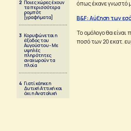
2
Ποιες χώρες έχουν
όπως έκανε γνωστό μ
τα περισσότερα
ρομπότ
[γραφήματα]
B&F: Αύξηση των εσ
Το ομόλογο θα είναι 
3
Κορυφώνεται η
έξοδος του
ποσό των 20 εκατ. ε
Αυγούστου - Με
υψηλές
πληρότητες
αναχωρούν τα
πλοία
4
Γιατί κάηκε η
Δυτική Αττική και
όχι η Ανατολική