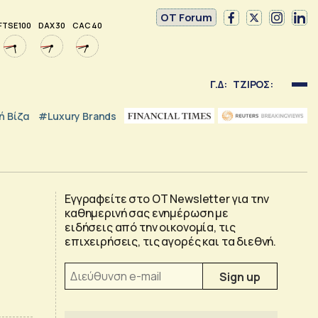
OT Forum
FTSE 100
DAX 30
CAC 40
Γ.Δ:
ΤΖΙΡΟΣ:
 Βίζα
#luxury Brands
Εγγραφείτε στο OT Newsletter για την
καθημερινή σας ενημέρωση με
ειδήσεις από την οικονομία, τις
επιχειρήσεις, τις αγορές και τα διεθνή.