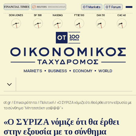
ΟΤ Markets
OT Forum
DOW JONES
SP 500
NASDAQ
FTSE 100
DAX 30
CAC 40
MARKETS
BUSINESS
ECONOMY
WORLD
Χ.Α.
ot.gr
/
Επικαιρότητα
/
Πολιτική
/
«Ο ΣΥΡΙΖΑ νόμιζε ότι θα έρθει στην εξουσία με
το σύνθημα “Μητσοτάκη γα@@@”»
«Ο ΣΥΡΙΖΑ νόμιζε ότι θα έρθει
στην εξουσία με το σύνθημα