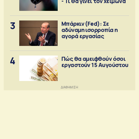
- Τι θα γίνει τον χειμώνα
3
Μπάρκιν (Fed): Σε
αδύναμη ισορροπία η
αγορά εργασίας
4
Πώς θα αμειφθούν όσοι
εργαστούν 15 Αυγούστου