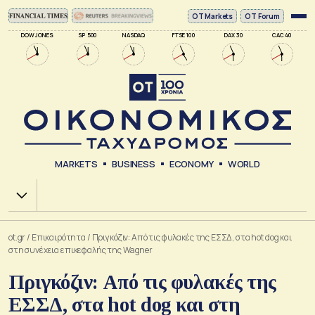
ΟΤ Markets
OT Forum
DOW JONES
SP 500
NASDAQ
FTSE 100
DAX 30
CAC 40
MARKETS
BUSINESS
ECONOMY
WORLD
Χ.Α.
ot.gr
/
Επικαιρότητα
/
Πριγκόζιν: Από τις φυλακές της ΕΣΣΔ, στα hot dog και
στη συνέχεια επικεφαλής της Wagner
Πριγκόζιν: Από τις φυλακές της
ΕΣΣΔ, στα hot dog και στη