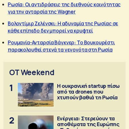
Ρωσία: Οι αντιδράσεις της διεθνούς κοινότητας
για την ανταρσία της Wagner
Βολοντίμιρ Ζελένσκι: Η αδυναμία της Ρωσίας σε
κάθε επίπεδο δεν μπορεί να κρυφτεί
Ρουμανία-Ανταρσία Βάγκνερ: Το Βουκουρέστι
παρακολουθεί στενά τα γεγονότα στη Ρωσία
OT Weekend
1
Η ουκρανική startup πίσω
από τα drones που
χτυπούν βαθιά τη Ρωσία
2
Ενέργεια: Στερεύουν τα
αποθέματα της Ευρώπης