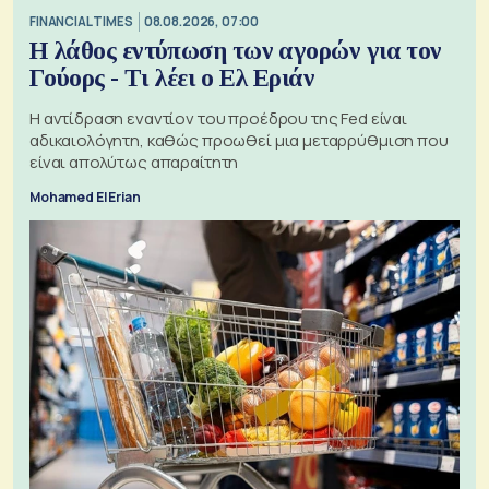
FINANCIAL TIMES
08.08.2026, 07:00
Η λάθος εντύπωση των αγορών για τον
Γούορς - Τι λέει ο Ελ Εριάν
Η αντίδραση εναντίον του προέδρου της Fed είναι
αδικαιολόγητη, καθώς προωθεί μια μεταρρύθμιση που
είναι απολύτως απαραίτητη
Mohamed El Erian