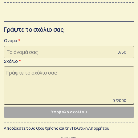
Γράψτε το σχόλιο σας
Όνομα
0 /50
Σχόλιο
0 /2000
Υποβολή σχολίου
Αποδέχεστε τους
Όροι Χρήσης
και την
Πολιτικη Απορρήτου