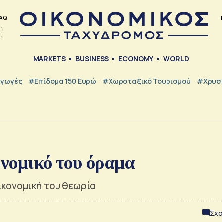
AQ
MARKETS
BUSINESS
ECONOMY
WORLD
γωγές
#Επίδομα 150 Ευρώ
#Χωροταξικό Τουρισμού
#Χρυσή
ονομικό του όραμα
ικονομική του θεωρία
Σχο