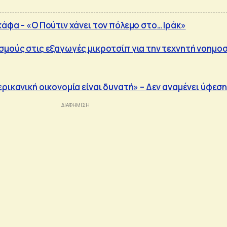
άφα – «Ο Πούτιν χάνει τον πόλεμο στο… Ιράκ»
σμούς στις εξαγωγές μικροτσίπ για την τεχνητή νοημο
ρικανική οικονομία είναι δυνατή» – Δεν αναμένει ύφεσ