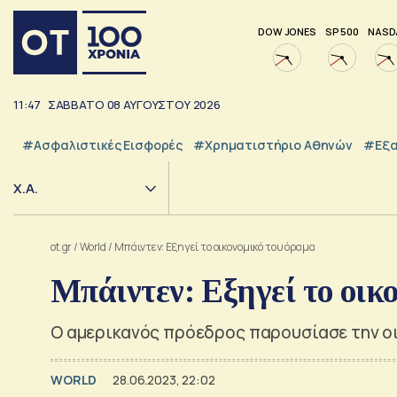
DOW JONES
SP 500
NASD
11:47
ΣΑΒΒΑΤΟ
08
ΑΥΓΟΥΣΤΟΥ
2026
#Ασφαλιστικές Εισφορές
#Χρηματιστήριο Αθηνών
#εξα
Χ.Α.
ot.gr
/
World
/
Μπάιντεν: Εξηγεί το οικονομικό του όραμα
Μπάιντεν: Εξηγεί το οικ
Ο αμερικανός πρόεδρος παρουσίασε την ο
WORLD
28.06.2023, 22:02