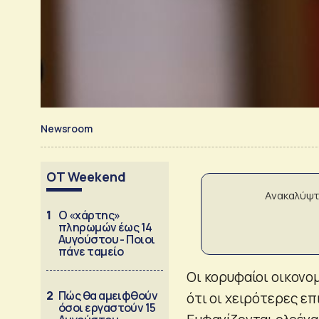
Newsroom
OT Weekend
Ανακαλύψτ
1
Ο «χάρτης»
πληρωμών έως 14
Αυγούστου - Ποιοι
πάνε ταμείο
Οι κορυφαίοι οικονο
2
Πώς θα αμειφθούν
ότι οι χειρότερες ε
όσοι εργαστούν 15