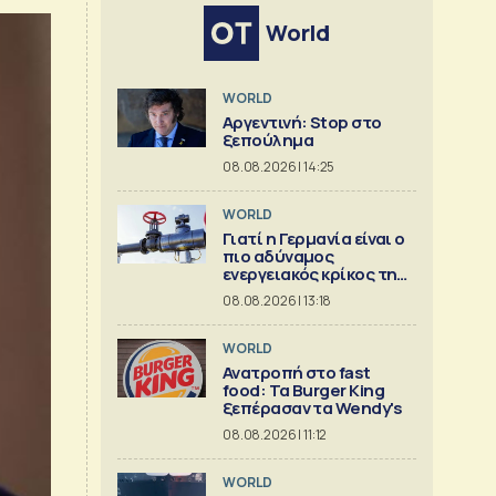
World
WORLD
Αργεντινή: Stop στο
ξεπούλημα
08.08.2026 | 14:25
WORLD
Γιατί η Γερμανία είναι ο
πιο αδύναμος
ενεργειακός κρίκος της
Ευρώπης
08.08.2026 | 13:18
WORLD
Ανατροπή στο fast
food: Τα Burger King
ξεπέρασαν τα Wendy's
08.08.2026 | 11:12
WORLD