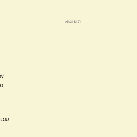
ον
α.
 του