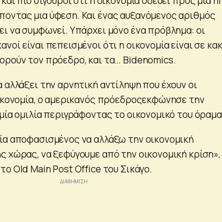
και πιο σίγουροι ότι η οικονομία οδεύει προς μια ή
οντας μια ύφεση. Και ένας αυξανόμενος αριθμός
ει να συμφωνεί. Υπάρχει μόνο ένα πρόβλημα: οι
νοί είναι πεπεισμένοι ότι η οικονομία είναι σε κα
ορούν τον πρόεδρο, και τα… Bidenomics.
 αλλάξει την αρνητική αντίληψη που έχουν οι
οικονομία, ο αμερικανός πρόεδροςεκφώνησε την
μία ομιλία περιγράφοντας το οικονομικό του όραμα
ία αποφασισμένος να αλλάξω την οικονομική
ς χώρας, να ξεφύγουμε από την οικονομική κρίση»,
ο Old Main Post Office του Σικάγο.