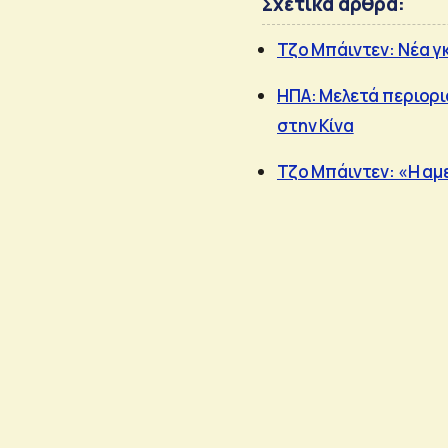
Σχετικά άρθρα:
Τζο Μπάιντεν: Νέα γκ
ΗΠΑ: Μελετά περιορι
στην Κίνα
Τζο Μπάιντεν: «Η αμε