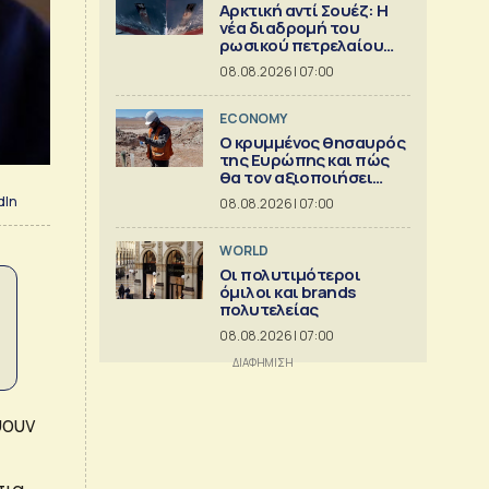
Αρκτική αντί Σουέζ: Η
νέα διαδρομή του
ρωσικού πετρελαίου
[Γράφημα]
08.08.2026 | 07:00
ECONOMY
Ο κρυμμένος θησαυρός
της Ευρώπης και πώς
θα τον αξιοποιήσει
[γράφημα]
dIn
08.08.2026 | 07:00
WORLD
Οι πολυτιμότεροι
όμιλοι και brands
πολυτελείας
08.08.2026 | 07:00
ύουν