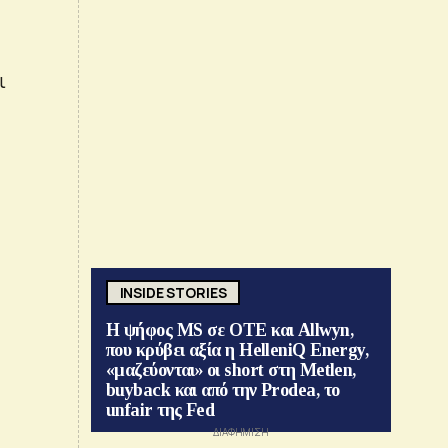
ι
INSIDE STORIES
Η ψήφος MS σε ΟΤΕ και Allwyn,
που κρύβει αξία η HelleniQ Energy,
«μαζεύονται» οι short στη Metlen,
buyback και από την Prodea, το
unfair της Fed