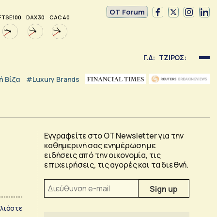
OT Forum
FTSE 100
DAX 30
CAC 40
Γ.Δ:
ΤΖΙΡΟΣ:
 Βίζα
#luxury Brands
Εγγραφείτε στο OT Newsletter για την
καθημερινή σας ενημέρωση με
ειδήσεις από την οικονομία, τις
επιχειρήσεις, τις αγορές και τα διεθνή.
λιάστε