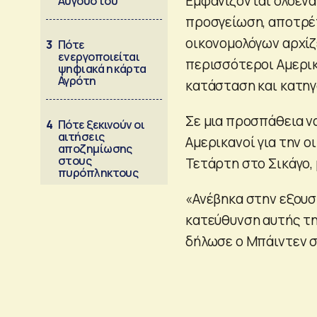
Εμφανίζονται ολοένα 
Αυγούστου
προσγείωση, αποτρέπ
οικονομολόγων αρχίζ
3
Πότε
ενεργοποιείται
περισσότεροι Αμερικα
ψηφιακά η κάρτα
Αγρότη
κατάσταση και κατηγ
Σε μια προσπάθεια να
4
Πότε ξεκινούν οι
αιτήσεις
Αμερικανοί για την 
αποζημίωσης
στους
Τετάρτη στο Σικάγο, 
πυρόπληκτους
«Ανέβηκα στην εξουσ
κατεύθυνση αυτής τη
δήλωσε ο Μπάιντεν στ