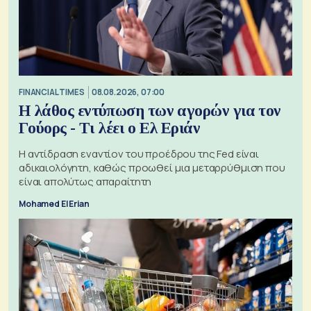
FINANCIAL TIMES
08.08.2026, 07:00
Η λάθος εντύπωση των αγορών για τον
Γούορς - Τι λέει ο Ελ Εριάν
Η αντίδραση εναντίον του προέδρου της Fed είναι
αδικαιολόγητη, καθώς προωθεί μια μεταρρύθμιση που
είναι απολύτως απαραίτητη
Mohamed El Erian