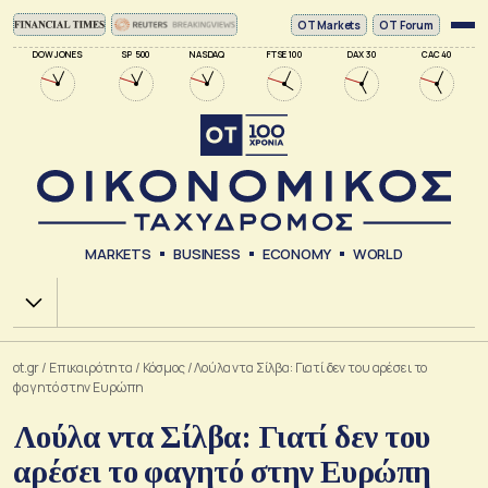
ΟΤ Markets
OT Forum
DOW JONES
SP 500
NASDAQ
FTSE 100
DAX 30
CAC 40
MARKETS
BUSINESS
ECONOMY
WORLD
Χ.Α.
ot.gr
/
Επικαιρότητα
/
Κόσμος
/
Λούλα ντα Σίλβα: Γιατί δεν του αρέσει το
φαγητό στην Ευρώπη
Λούλα ντα Σίλβα: Γιατί δεν του
αρέσει το φαγητό στην Ευρώπη