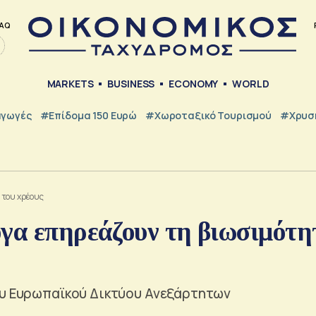
AQ
MARKETS
BUSINESS
ECONOMY
WORLD
γωγές
#Επίδομα 150 Ευρώ
#Χωροταξικό Τουρισμού
#Χρυσή
 του χρέους
ογα επηρεάζουν τη βιωσιμότη
ου Ευρωπαϊκού Δικτύου Ανεξάρτητων