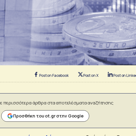
Post on Facebook
Post on X
Post on Linke
ε περισσότερα άρθρα στα αποτελέσματα αναζήτησης
Προσθήκη του ot.gr στην Google