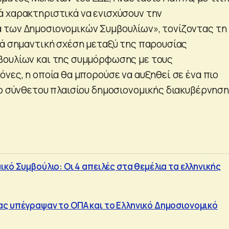
 χαρακτηριστικά να ενισχύσουν την
 των Δημοσιονομικών Συμβουλίων», τονίζοντας τη
κά σημαντική σχέση μεταξύ της παρουσίας
βουλίων και της συμμόρφωσης με τους
νες, η οποία θα μπορούσε να αυξηθεί σε ένα πιο
ρο σύνθετου πλαισίου δημοσιονομικής διακυβέρνησ
κό Συμβούλιο: Οι 4 απειλές στα θεμέλια τα ελληνικής
ς υπέγραψαν το ΟΠΑ και το Ελληνικό Δημοσιονομικό