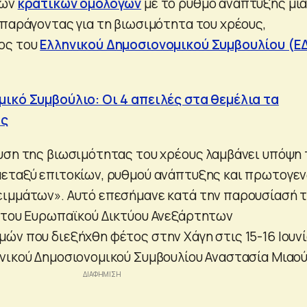
ων
κρατικών ομολόγων
με το ρυθμό ανάπτυξης μι
 παράγοντας για τη βιωσιμότητα του χρέους,
ος του
Ελληνικού Δημοσιονομικού Συμβουλίου (Ε
ικό Συμβούλιο: Οι 4 απειλές στα θεμέλια τα
ας
υση της βιωσιμότητας του χρέους λαμβάνει υπόψη 
μεταξύ επιτοκίων, ρυθμού ανάπτυξης και πρωτογε
ειμμάτων». Αυτό επεσήμανε κατά την παρουσίασή 
 του Ευρωπαϊκού Δικτύου Ανεξάρτητων
ών που διεξήχθη φέτος στην Χάγη στις 15-16 Ιουνί
νικού Δημοσιονομικού Συμβουλίου Αναστασία Μιαού