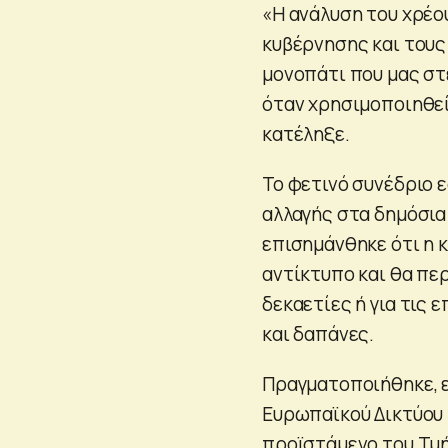
«Η ανάλυση του χρέο
κυβέρνησης και τους
μονοπάτι που μας στ
όταν χρησιμοποιηθεί
κατέληξε.
Το φετινό συνέδριο 
αλλαγής στα δημόσια 
επισημάνθηκε ότι η κ
αντίκτυπο και θα πε
δεκαετίες ή για τις
και δαπάνες.
Πραγματοποιήθηκε, ε
Ευρωπαϊκού Δικτύου
προϊστάμενο του Τμή