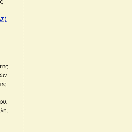
ας
ΔΣ)
της
νών
της
ου,
λη.