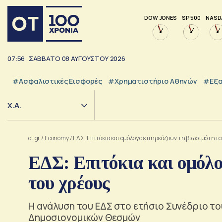
DOW JONES
SP 500
NASD
07:56
ΣΑΒΒΑΤΟ
08
ΑΥΓΟΥΣΤΟΥ
2026
#Ασφαλιστικές Εισφορές
#Χρηματιστήριο Αθηνών
#εξα
Χ.Α.
ot.gr
/
Economy
/
ΕΔΣ: Επιτόκια και ομόλογα επηρεάζουν τη βιωσιμότητα
ΕΔΣ: Επιτόκια και ομόλ
του χρέους
Η ανάλυση του ΕΔΣ στο ετήσιο Συνέδριο τ
Δημοσιονομικών Θεσμών