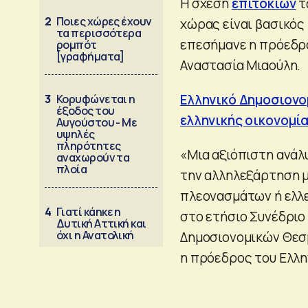
Η σχέση
επιτοκίων
τ
2
Ποιες χώρες έχουν
χώρας είναι βασικός
τα περισσότερα
επεσήμανε η πρόεδρ
ρομπότ
[γραφήματα]
Αναστασία Μιαούλη.
Ελληνικό Δημοσιονομ
3
Κορυφώνεται η
έξοδος του
ελληνικής οικονομί
Αυγούστου - Με
υψηλές
πληρότητες
«Μια αξιόπιστη ανάλ
αναχωρούν τα
πλοία
την αλληλεξάρτηση 
πλεονασμάτων ή ελλ
4
Γιατί κάηκε η
στο ετήσιο Συνέδριο
Δυτική Αττική και
όχι η Ανατολική
Δημοσιονομικών Θεσμ
η πρόεδρος του Ελλη