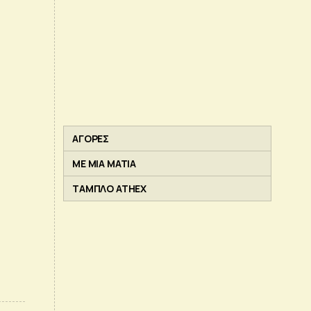
ΑΓΟΡΕΣ
ΜΕ ΜΙΑ ΜΑΤΙΑ
ΤΑΜΠΛΟ ATHEX