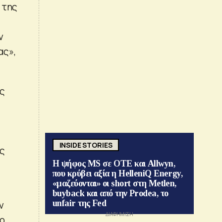
 της
ν
ας»,
ής
INSIDE STORIES
ις
Η ψήφος MS σε ΟΤΕ και Allwyn,
που κρύβει αξία η HelleniQ Energy,
«μαζεύονται» οι short στη Metlen,
buyback και από την Prodea, το
unfair της Fed
ν
λο