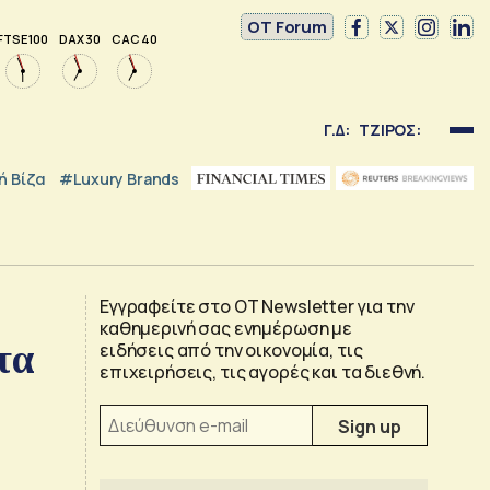
OT Forum
FTSE 100
DAX 30
CAC 40
Γ.Δ:
ΤΖΙΡΟΣ:
 Βίζα
#luxury Brands
Εγγραφείτε στο OT Newsletter για την
καθημερινή σας ενημέρωση με
τα
ειδήσεις από την οικονομία, τις
επιχειρήσεις, τις αγορές και τα διεθνή.