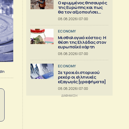
Ο κρυμμένος θησαυρός
της Ευρώπης και πως
θα τον αξιοποιήσει
[γράφημα]
08.08.2026 | 07:00
ECONOMY
Μισθολογικό κόστος: Η
θέση της Ελλάδας στον
ευρωπαϊκό χάρτη
08.08.2026 | 07:00
ECONOMY
dIn
Σε τροχιά ιστορικού
ρεκόρ οι ελληνικές
εξαγωγές [γραφήματα]
08.08.2026 | 07:00