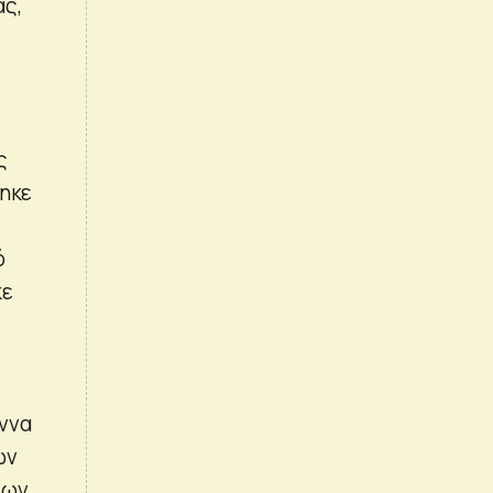
ας,
ς
θηκε
ό
κε
ννα
ών
εων