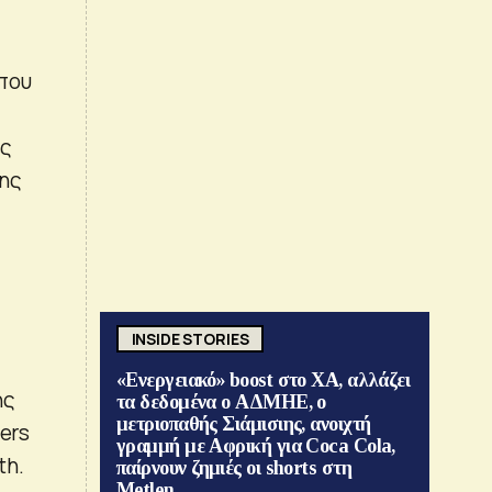
 που
ες
της
INSIDE STORIES
«Ενεργειακό» boost στο ΧΑ, αλλάζει
ης
τα δεδομένα ο ΑΔΜΗΕ, ο
μετριοπαθής Σιάμισιης, ανοιχτή
ers
γραμμή με Αφρική για Coca Cola,
th.
παίρνουν ζημιές οι shorts στη
Metlen