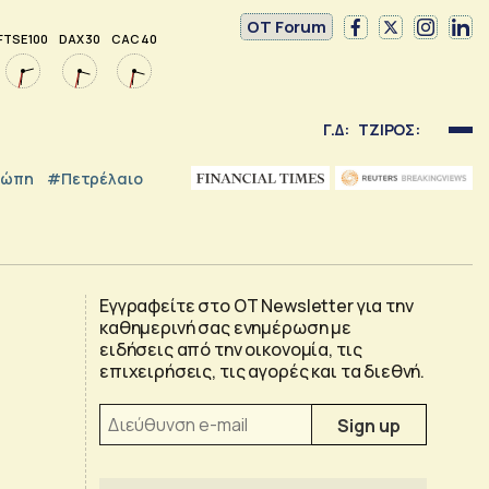
OT Forum
FTSE 100
DAX 30
CAC 40
Γ.Δ:
ΤΖΙΡΟΣ:
ρώπη
#Πετρέλαιο
Εγγραφείτε στο OT Newsletter για την
καθημερινή σας ενημέρωση με
ειδήσεις από την οικονομία, τις
επιχειρήσεις, τις αγορές και τα διεθνή.