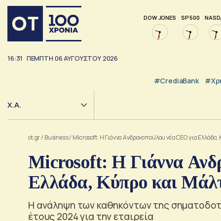
DOW JONES
SP 500
NASD
16:31
ΠΕΜΠΤΗ
06
ΑΥΓΟΥΣΤΟΥ
2026
#CrediaBank
#Χρ
Χ.Α.
ot.gr
/
Business
/
Microsoft: Η Γιάννα Ανδρονοπούλου νέα CEO για Ελλάδα,
Microsoft: Η Γιάννα Αν
Ελλάδα, Κύπρο και Μάλ
Η ανάληψη των καθηκόντων της σηματοδοτε
έτους 2024 για την εταιρεία