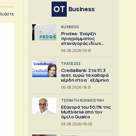
Business
λιάστε
BUSINESS
Prodea: Έναρξη
προγράμματος
επαναγοράς ιδίων
μετοχών
06.08.2026 | 19:19
ΤΡΑΠΕΖΕΣ
CrediaBank: Στα 31,3
εκατ. ευρώ τα καθαρά
κέρδη στο α΄ εξάμηνο
06.08.2026 | 18:13
TΕΧΝΗΤΗ ΝΟΗΜΟΣΥΝΗ
Εξαγορά του 50,1% της
Multiverse από τον
όμιλο Qualco
06.08.2026 | 18:06