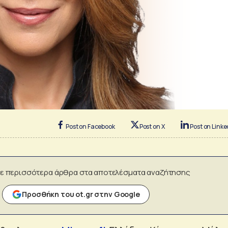
Post on Facebook
Post on X
Post on Linke
ε περισσότερα άρθρα στα αποτελέσματα αναζήτησης
Προσθήκη του ot.gr στην Google