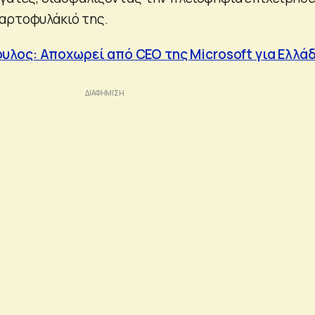
αρτοφυλάκιό της.
λος: Αποχωρεί από CEO της Microsoft για Ελλάδ