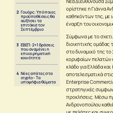
Νέα Διευθύνουσα Σύμ
ορίστηκε η Γιάννα Α
2
Γουόρς: Υπό ποιες
καθηκόντων της, με ι
προϋποθέσεις θα
αυξήσει τα
έναρξη του οικονομικ
επιτόκια τον
Σεπτέμβριο
Σύμφωνα με το σχετικ
διοικητικής ομάδας 
3
ΕΒΕΠ: 2+1 δράσεις
που αναμένει η
στο δυναμικό της το 
επιχειρηματική
κοινότητα
κορυφαίων πελατών σ
κλάδο για Ελλάδα κα
4
Νέες απάτες στα
αποτελεσματικά στις
crypto - Τα
Enterprise Commercia
υποψήφια θύματα
στρατηγικές συμφωνί
προκλήσεις. Μέσω πρ
Ανδρονοπούλου καθι
με πελάτες και συνε