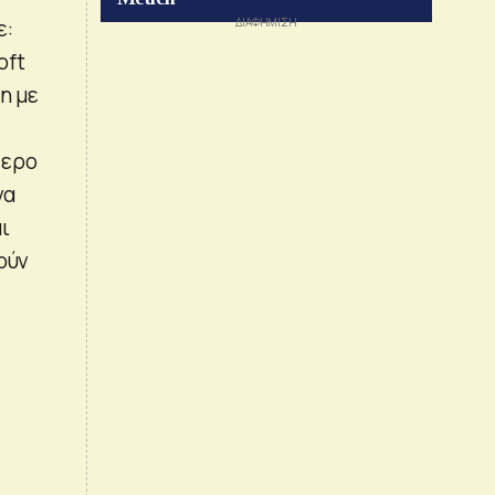
ε:
oft
η με
τερο
να
ι
ούν