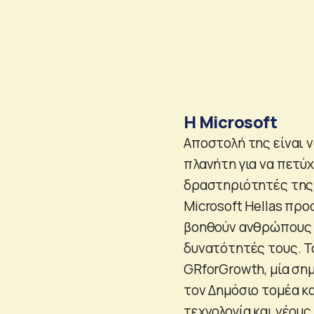
H Microsoft
Αποστολή της είναι 
πλανήτη για να πετύχ
δραστηριότητές της σ
Microsoft Hellas προ
βοηθούν ανθρώπους κ
δυνατότητές τους. Τ
GRforGrowth, μία ση
τον Δημόσιο τομέα κα
τεχνολογία και νέου