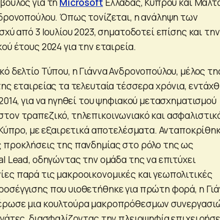
βουλος για τη
Microsoft
Ελλάδας, Κύπρου και Μάλτ
νδρονοπούλου. Όπως τονίζεται, η ανάληψη των
σχύ από 3 Ιουλίου 2023, σηματοδοτεί επίσης και την
ού έτους 2024 για την εταιρεία.
ό δελτίο Τύπου, η Γιάννα Ανδρονοπούλου, μέλος τη
της εταιρείας τα τελευταία τέσσερα χρόνια, εντάχ
2014, για να ηγηθεί του ψηφιακού μετασχηματισμού
τον τραπεζικό, τηλεπικοινωνιακό και ασφαλιστικ
ι Κύπρο, με εξαιρετικά αποτελέσματα. Ανταποκρίθη
 προκλήσεις της πανδημίας στο ρόλο της ως
l Lead, οδηγώντας την ομάδα της να επιτύχει
ες παρά τις μακροοικονομικές και γεωπολιτικές
οσέγγισης που υιοθετήθηκε για πρώτη φορά, η Γιά
έρωσε μια κουλτούρα μακροπρόθεσμων συνεργασι
ργάτες, διασφαλίζοντας την πλειοψηφία επιχειρήσ