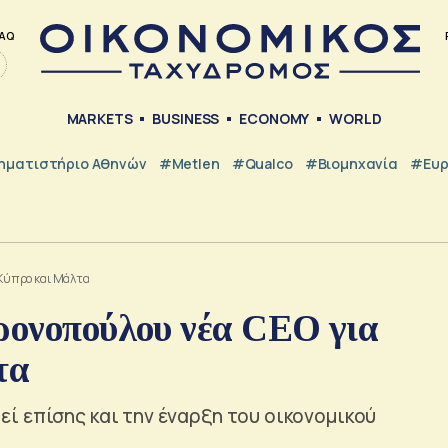
AQ
MARKETS
BUSINESS
ECONOMY
WORLD
ηματιστήριο Αθηνών
#metlen
#Qualco
#Βιομηχανία
#Ευ
 Κύπρο και Μάλτα
δρονοπούλου νέα CEO για
τα
ί επίσης και την έναρξη του οικονομικού