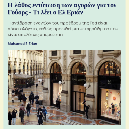
Η λάθος εντύπωση των αγορών για τον
Γούορς - Τι λέει ο Ελ Εριάν
Η αντίδραση εναντίον του προέδρου της Fed είναι
αδικαιολόγητη, καθώς προωθεί μια μεταρρύθμιση που
είναι απολύτως απαραίτητη
Mohamed El Erian