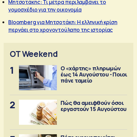
Μητσοτάκης: Τι μέτρα περιλαμβάνει το
νομοσχέδιο για την οικονομία
Bloomberg για Μητσοτάκη: Η ελληνική κρίση
περνάει στο χρονοντούλαπο της ιστορίας
OT Weekend
1
Ο «χάρτης» πληρωμών
έως 14 Αυγούστου - Ποιοι
πάνε ταμείο
2
Πώς θα αμειφθούν όσοι
εργαστούν 15 Αυγούστου