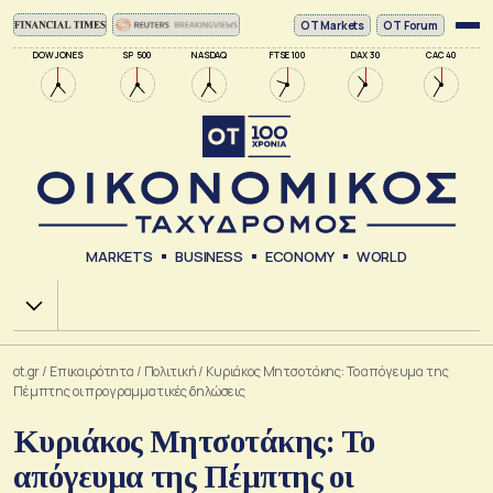
ΟΤ Markets
OT Forum
DOW JONES
SP 500
NASDAQ
FTSE 100
DAX 30
CAC 40
MARKETS
BUSINESS
ECONOMY
WORLD
Χ.Α.
ot.gr
/
Επικαιρότητα
/
Πολιτική
/
Κυριάκος Μητσοτάκης: Το απόγευμα της
Πέμπτης οι προγραμματικές δηλώσεις
Κυριάκος Μητσοτάκης: Το
απόγευμα της Πέμπτης οι