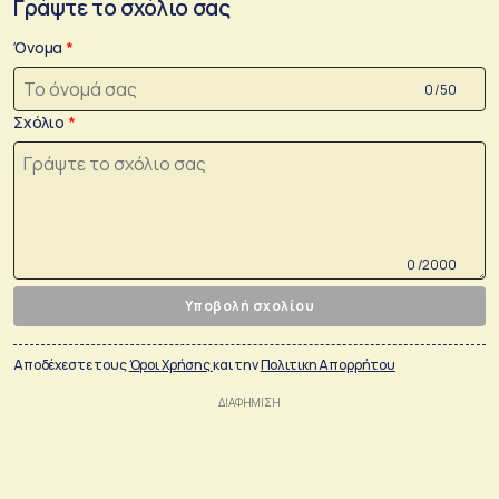
Γράψτε το σχόλιο σας
Όνομα
0 /50
Σχόλιο
0 /2000
Υποβολή σχολίου
Αποδέχεστε τους
Όροι Χρήσης
και την
Πολιτικη Απορρήτου