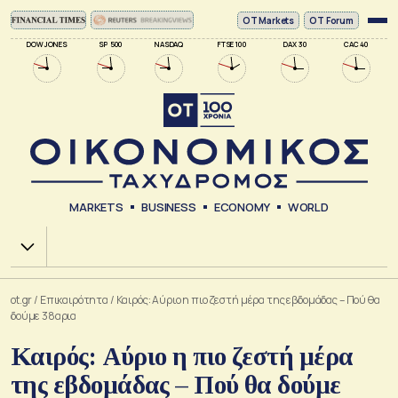
ΟΤ Markets
OT Forum
DOW JONES
SP 500
NASDAQ
FTSE 100
DAX 30
CAC 40
MARKETS
BUSINESS
ECONOMY
WORLD
Χ.Α.
ot.gr
/
Επικαιρότητα
/
Καιρός: Αύριο η πιο ζεστή μέρα της εβδομάδας – Πού θα
δούμε 38αρια
Καιρός: Αύριο η πιο ζεστή μέρα
της εβδομάδας – Πού θα δούμε