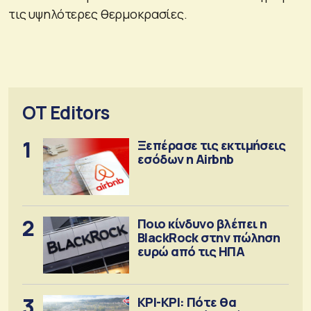
τις υψηλότερες θερμοκρασίες.
OT Editors
1
Ξεπέρασε τις εκτιμήσεις
εσόδων η Airbnb
2
Ποιο κίνδυνο βλέπει η
BlackRock στην πώληση
ευρώ από τις ΗΠΑ
3
ΚΡΙ-ΚΡΙ: Πότε θα