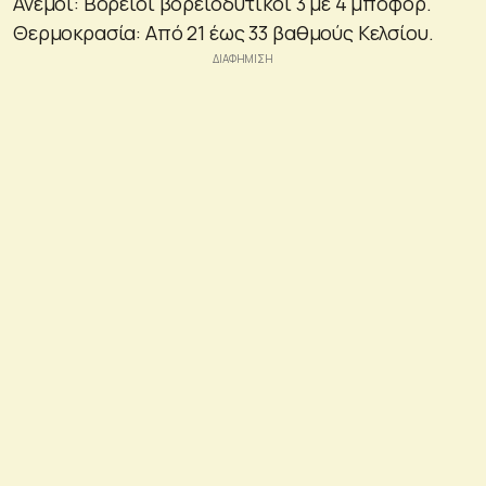
Ανεμοι: Βόρειοι βορειοδυτικοί 3 με 4 μποφόρ.
Θερμοκρασία: Από 21 έως 33 βαθμούς Κελσίου.