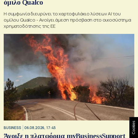
όμιλο Qualco
Η συμφωνία διευρύνει το χαρτοφυλάκιο λύσεων ΑΙ του
ομίλου Qualco - Ανοίγει άμεση πρόσβαση στο οικοσύστημα
χρηματοδότησης της ΕΕ
Cookies
BUSINESS
06.08.2026, 17:45
Άνοιξε η πλατφόρμα myBusinessSupport