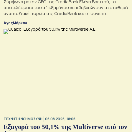
Σύμφωνα με την CEO της CrediaBank Ελένη Βρεττού, τα
αποτελέσματα του α΄ εξαμήνου «επιβεβαιώνουν τη σταθερή
αναπτυξιακή πορεία της CrediaBank και τη συνεπή
υλοποίηση της στρατηγικής μας»
Αγης Μάρκου
TΕΧΝΗΤΗ ΝΟΗΜΟΣΥΝΗ
06.08.2026, 18:06
Εξαγορά του 50,1% της Multiverse από τον