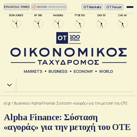
ΟΤ Markets
OT Forum
DOW JONES
SP 500
NASDAQ
FTSE 100
DAX 30
CAC 40
MARKETS
BUSINESS
ECONOMY
WORLD
Χ.Α.
ot.gr
/
Business
/
Alpha Finance: Σύσταση «αγοράς» για την μετοχή του ΟΤΕ
Alpha Finance: Σύσταση
«αγοράς» για την μετοχή του ΟΤΕ