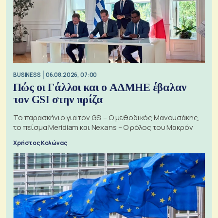
BUSINESS
06.08.2026, 07:00
Πώς οι Γάλλοι και ο ΑΔΜΗΕ έβαλαν
τον GSI στην πρίζα
Το παρασκήνιο για τον GSI – Ο μεθοδικός Μανουσάκης,
το πείσμα Meridiam και Nexans – Ο ρόλος του Μακρόν
Χρήστος Κολώνας