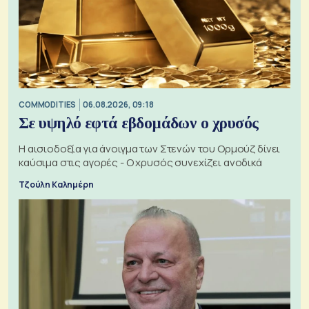
COMMODITIES
06.08.2026, 09:18
Σε υψηλό εφτά εβδομάδων ο χρυσός
Η αισιοδοξία για άνοιγμα των Στενών του Ορμούζ δίνει
καύσιμα στις αγορές - Ο χρυσός συνεχίζει ανοδικά
Τζούλη Καλημέρη