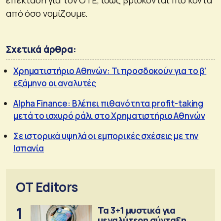
από όσο νομίζουμε.
Σχετικά άρθρα:
Χρηματιστήριο Αθηνών: Τι προσδοκούν για το β’
εξάμηνο οι αναλυτές
Alpha Finance: Βλέπει πιθανότητα profit-taking
μετά το ισχυρό ράλι στο Χρηματιστήριο Αθηνών
Σε ιστορικά υψηλά οι εμπορικές σχέσεις με την
Ισπανία
OT Editors
1
Τα 3+1 μυστικά για
μεγαλύτερη σύνταξη