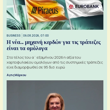
BUSINESS
06.08.2026, 07:00
Η νέα... μηχανή κερδών για τις τράπεζες
είναι τα ομόλογα
Στο τέλος του α΄ εξαμήνου 2026 η αξία του
χαρτοφυλακίου ομολόγων από τις συστημικές τράπεζες
είχε διαμορφωθεί σε 95 δισ. ευρώ
Αγης Μάρκου