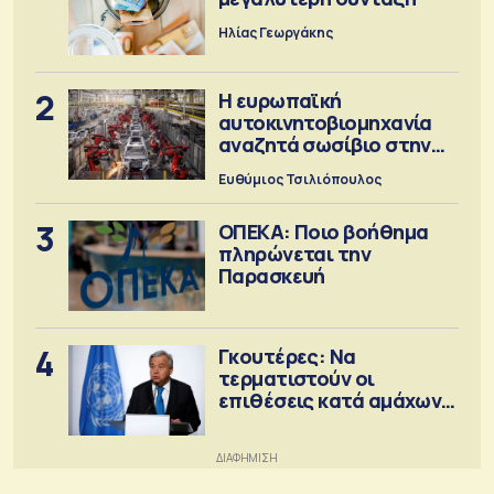
Ηλίας Γεωργάκης
2
Η ευρωπαϊκή
αυτοκινητοβιομηχανία
αναζητά σωσίβιο στην
Κίνα
Ευθύμιος Τσιλιόπουλος
3
ΟΠΕΚΑ: Ποιο βοήθημα
πληρώνεται την
Παρασκευή
4
Γκουτέρες: Να
τερματιστούν οι
επιθέσεις κατά αμάχων
σε Ουκρανία και Ρωσία