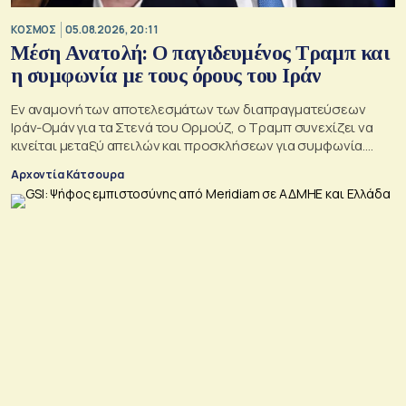
ΚΟΣΜΟΣ
05.08.2026, 20:11
Μέση Ανατολή: Ο παγιδευμένος Τραμπ και
η συμφωνία με τους όρους του Ιράν
Εν αναμονή των αποτελεσμάτων των διαπραγματεύσεων
Ιράν-Ομάν για τα Στενά του Ορμούζ, ο Τραμπ συνεχίζει να
κινείται μεταξύ απειλών και προσκλήσεων για συμφωνία.
Αλλά αυτό που θέλει είναι μακριά από αυτά που συζητούν
Αρχοντία Κάτσουρα
Μουσκάτ και Τεχεράνη.