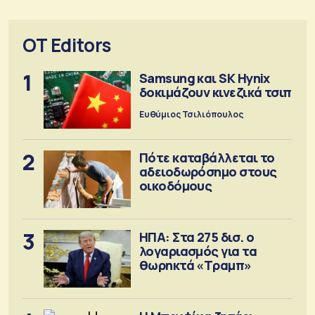
OT Editors
1
Samsung και SK Hynix
δοκιμάζουν κινεζικά τσιπ
Ευθύμιος Τσιλιόπουλος
2
Πότε καταβάλλεται το
αδειοδωρόσημο στους
οικοδόμους
3
ΗΠΑ: Στα 275 δισ. ο
λογαριασμός για τα
θωρηκτά «Τραμπ»