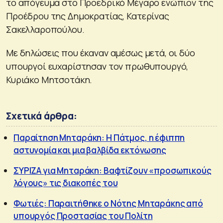
το απόγευμα στο Προεδρικό Μέγαρο ενώπιον της
Προέδρου της Δημοκρατίας, Κατερίνας
Σακελλαροπούλου.
Με δηλώσεις που έκαναν αμέσως μετά, οι δύο
υπουργοί ευχαρίστησαν τον πρωθυπουργό,
Κυριάκο Μητσοτάκη.
Σχετικά άρθρα:
Παραίτηση Μηταράκη: Η Πάτμος, η έφιππη
αστυνομία και μια βαλβίδα εκτόνωσης
ΣΥΡΙΖΑ για Μηταράκη: Βαφτίζουν «προσωπικούς
λόγους» τις διακοπές του
Φωτιές: Παραιτήθηκε ο Νότης Μηταράκης από
υπουργός Προστασίας του Πολίτη