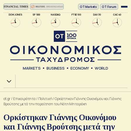
ΟΤ Markets
OT Forum
DOW JONES
SP 500
NASDAQ
FTSE 100
DAX 30
CAC 40
MARKETS
BUSINESS
ECONOMY
WORLD
Χ.Α.
ot.gr
/
Επικαιρότητα
/
Πολιτική
/
Ορκίστηκαν Γιάννης Οικονόμου και Γιάννης
Βρούτσης μετά την παραίτηση του Νότη Μηταράκη
Ορκίστηκαν Γιάννης Οικονόμου
και Γιάννης Βρούτσης μετά την