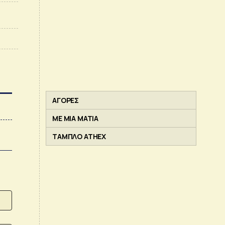
ΑΓΟΡΕΣ
ΜΕ ΜΙΑ ΜΑΤΙΑ
ΤΑΜΠΛΟ ATHEX