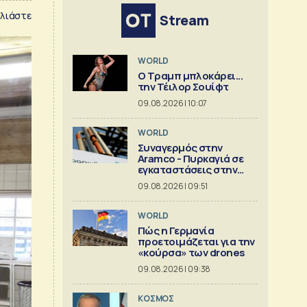
λιάστε
Stream
WORLD
Ο Τραμπ μπλοκάρει...
την Τέιλορ Σουίφτ
09.08.2026 | 10:07
WORLD
Συναγερμός στην
Aramco - Πυρκαγιά σε
εγκαταστάσεις στην
Τζιζάν
09.08.2026 | 09:51
WORLD
Πώς η Γερμανία
προετοιμάζεται για την
«κούρσα» των drones
09.08.2026 | 09:38
ΚΟΣΜΟΣ