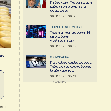
Πεζεσκιάν: Τώρα είναι η
καλύτερη στιγμή για
συμφωνία
09.08.2026 | 09:19
TΕΧΝΗΤΗ ΝΟΗΜΟΣΥΝΗ
Τεχνητή νοημοσύνη: Η
επικίνδυνη
«τελειότητα»
09.08.2026 | 09:05
dIn
ΜΕΤΑΦΟΡΕΣ
Πινακίδες κυκλοφορίας:
Τέλος στις χρονοβόρες
διαδικασίες
κατασκευής
09.08.2026 | 08:42
για