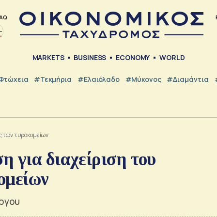
AQ
MARKETS
BUSINESS
ECONOMY
WORLD
Φτώχεια
#Τεκμήρια
#Ελαιόλαδο
#Μύκονος
#Διαμάντια
ς των τυροκομείων
 για διαχείριση του
ομείων
έργου