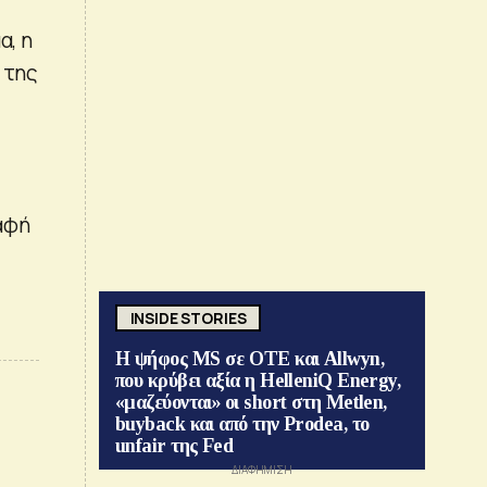
α, η
 της
αφή
INSIDE STORIES
Η ψήφος MS σε ΟΤΕ και Allwyn,
που κρύβει αξία η HelleniQ Energy,
«μαζεύονται» οι short στη Metlen,
buyback και από την Prodea, το
unfair της Fed