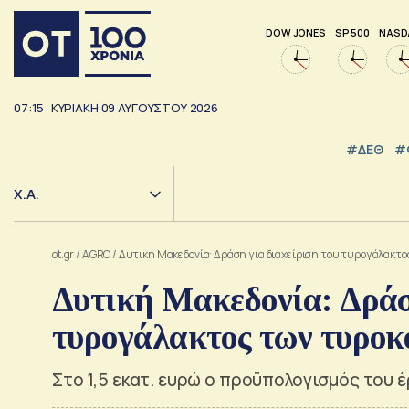
DOW JONES
SP 500
NASD
07:15
ΚΥΡΙΑΚΗ
09
ΑΥΓΟΥΣΤΟΥ
2026
#ΔΕΘ
#
Χ.Α.
ot.gr
/
AGRO
/
Δυτική Μακεδονία: Δράση για διαχείριση του τυρογάλακτο
Δυτική Μακεδονία: Δράση
τυρογάλακτος των τυροκ
Στο 1,5 εκατ. ευρώ ο προϋπολογισμός του 