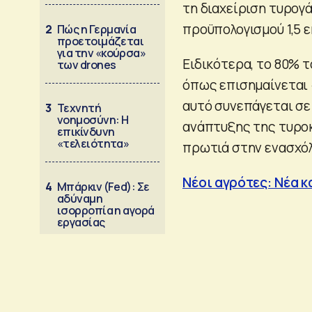
τη διαχείριση τυρογ
προϋπολογισμού 1,5 ε
2
Πώς η Γερμανία
προετοιμάζεται
για την «κούρσα»
Ειδικότερα, το 80% 
των drones
όπως επισημαίνεται 
αυτό συνεπάγεται σε
3
Τεχνητή
νοημοσύνη: Η
ανάπτυξης της τυροκ
επικίνδυνη
«τελειότητα»
πρωτιά στην ενασχό
Νέοι αγρότες: Νέα 
4
Μπάρκιν (Fed): Σε
αδύναμη
ισορροπία η αγορά
εργασίας