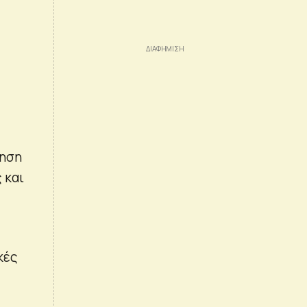
ίηση
 και
κές