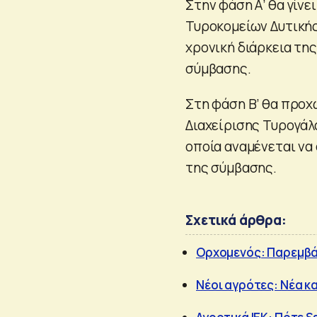
Στην φάση Α’ θα γίν
Τυροκομείων Δυτική
χρονική διάρκεια της
σύμβασης.
Στη φάση Β’ θα προχ
Διαχείρισης Τυρογάλ
οποία αναμένεται να
της σύμβασης.
Σχετικά άρθρα:
Ορχομενός: Παρεμβά
Νέοι αγρότες: Νέα κ