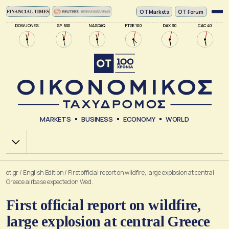
ΟΤ Markets
OT Forum
DOW JONES
SP 500
NASDAQ
FTSE 100
DAX 30
CAC 40
MARKETS
BUSINESS
ECONOMY
WORLD
Χ.Α.
ot.gr
/
English Edition
/
First official report on wildfire, large explosion at central
Greece airbase expected on Wed.
First official report on wildfire,
large explosion at central Greece