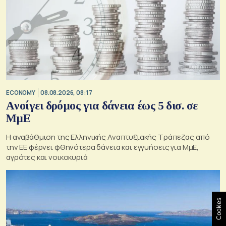
ECONOMY
08.08.2026, 08:17
Aνοίγει δρόμος για δάνεια έως 5 δισ. σε
ΜμΕ
Η αναβάθμιση της Ελληνικής Αναπτυξιακής Τράπεζας από
την ΕΕ φέρνει φθηνότερα δάνεια και εγγυήσεις για ΜμΕ,
αγρότες και νοικοκυριά
Cookies