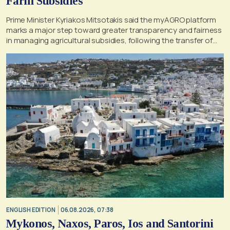
Farm Subsidies
Prime Minister Kyriakos Mitsotakis said the myAGRO platform
marks a major step toward greater transparency and fairness
in managing agricultural subsidies, following the transfer of
former OPEKEPE functions to the tax authority
ENGLISH EDITION
06.08.2026, 07:38
Mykonos, Naxos, Paros, Ios and Santorini