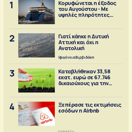
1
Κορυφώνεται η έξοδος
του Αυγούστου - Με
υψηλές πληρότητες
αναχωρούν τα πλοία
2
Γιατί κάηκε η Δυτική
Αττική και όχι η
Ανατολική
Ιφιγένεια Βιρβιδάκη
3
Καταβλήθηκαν 33,58
εκατ. ευρώ σε 67.746
δικαιούχους για την
αγορά λιπασμάτων
4
Ξεπέρασε τις εκτιμήσεις
εσόδων η Airbnb