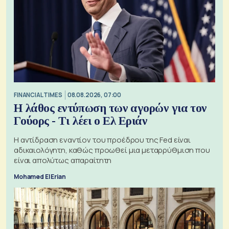
FINANCIAL TIMES
08.08.2026, 07:00
Η λάθος εντύπωση των αγορών για τον
Γούορς - Τι λέει ο Ελ Εριάν
Η αντίδραση εναντίον του προέδρου της Fed είναι
αδικαιολόγητη, καθώς προωθεί μια μεταρρύθμιση που
είναι απολύτως απαραίτητη
Mohamed El Erian