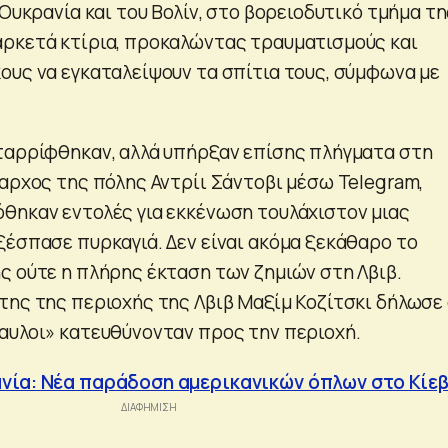
 Ουκρανία και του Βολίν, στο βορειοδυτικό τμήμα τ
ρκετά κτίρια, προκαλώντας τραυματισμούς και
ους να εγκαταλείψουν τα σπίτια τους, σύμφωνα με
ταρρίφθηκαν, αλλά υπήρξαν επίσης πλήγματα στη
μαρχος της πόλης Αντρίι Σάντοβι μέσω Telegram,
θηκαν εντολές για εκκένωση τουλάχιστον μιας
ξέσπασε πυρκαγιά. Δεν είναι ακόμα ξεκάθαρο το
ς ούτε η πλήρης έκταση των ζημιών στη Λβιβ.
της της περιοχής της Λβιβ Μαξίμ Κοζίτσκι δήλωσε 
αυλοι» κατευθύνονταν προς την περιοχή.
νία: Νέα παράδοση αμερικανικών όπλων στο Κίε