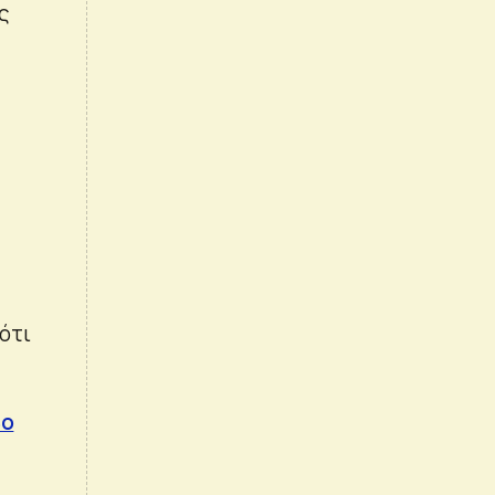
ης
ότι
βο