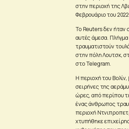
στην περιοχή της Λβ
Φεβρουάριο του 2022
Το Reuters δεν ήταν
αυτές άμεσα. Πλήγμα
τραυματιστούν τουλ
στην πόλη Λουτσκ, σ
στο Telegram.
Η περιοχή του Βολίν,
σειρήνες της αεράμυ
ώρες, από περίπου τι
ένας άνθρωπος τραυ
περιοχή Ντνιπροπετρ
χτυπήθηκε επιχείρησ