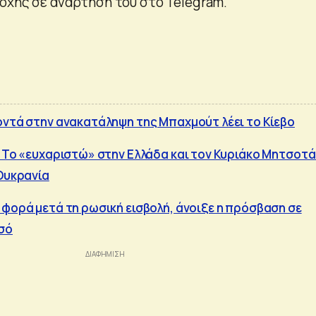
οχής σε ανάρτησή του στο Telegram.
οντά στην ανακατάληψη της Μπαχμούτ λέει το Κίεβο
: Το «ευχαριστώ» στην Ελλάδα και τον Κυριάκο Μητσοτ
 Ουκρανία
 φορά μετά τη ρωσική εισβολή, άνοιξε η πρόσβαση σε
σό