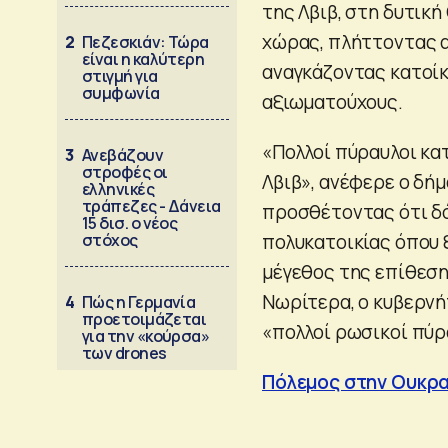
της Λβιβ, στη δυτική
χώρας, πλήττοντας α
2
Πεζεσκιάν: Τώρα
είναι η καλύτερη
αναγκάζοντας κατοίκ
στιγμή για
συμφωνία
αξιωματούχους.
«Πολλοί πύραυλοι κα
3
Ανεβάζουν
στροφές οι
Λβιβ», ανέφερε ο δή
ελληνικές
τράπεζες - Δάνεια
προσθέτοντας ότι δό
15 δισ. ο νέος
στόχος
πολυκατοικίας όπου 
μέγεθος της επίθεση
Νωρίτερα, ο κυβερνή
4
Πώς η Γερμανία
προετοιμάζεται
«πολλοί ρωσικοί πύρ
για την «κούρσα»
των drones
Πόλεμος στην Ουκρα