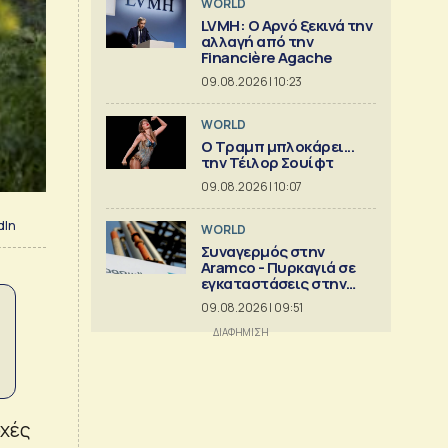
WORLD
LVMH: Ο Αρνό ξεκινά την
αλλαγή από την
Financière Agache
09.08.2026 | 10:23
WORLD
Ο Τραμπ μπλοκάρει...
την Τέιλορ Σουίφτ
09.08.2026 | 10:07
dIn
WORLD
Συναγερμός στην
Aramco - Πυρκαγιά σε
εγκαταστάσεις στην
Τζιζάν
09.08.2026 | 09:51
οχές