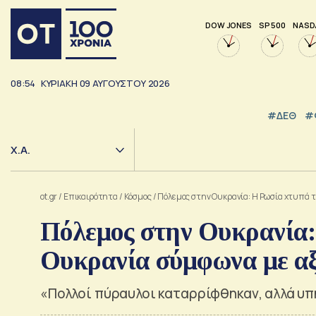
DOW JONES
SP 500
NASD
08:54
ΚΥΡΙΑΚΗ
09
ΑΥΓΟΥΣΤΟΥ
2026
#ΔΕΘ
#
Χ.Α.
ot.gr
/
Επικαιρότητα
/
Κόσμος
/
Πόλεμος στην Ουκρανία: Η Ρωσία χτυπά 
Πόλεμος στην Ουκρανία:
Ουκρανία σύμφωνα με α
«Πολλοί πύραυλοι καταρρίφθηκαν, αλλά υπ