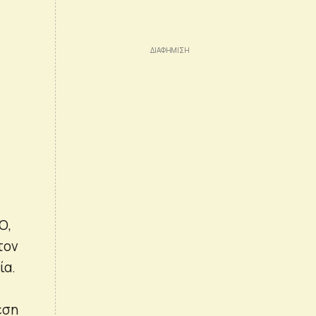
Ο,
τον
ία.
εση