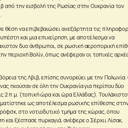
ιβ από την εισβολή της Ρωσίας στην Ουκρανία τον
.
 σε θέση να επιβεβαιώσει ανεξάρτητα τις πληροφο
 υπέστη και μια επιχείρηση, με αποτέλεσμα να
άχιστον δυο άνθρωποι, σε ρωσική αεροπορική επί
την περιοχή Βολίν, όπως ανέφεραν οι τοπικές αρχέ
 βόρεια της Λβιβ, επίσης συνορεύει με την Πολωνία.
νας ηχούσαν σε όλη την Ουκρανία για περίπου δύο
ς 2 π.μ. (τοπική ώρα και ώρα Ελλάδας). Τουλάχιστο
ματίστηκε ως αποτέλεσμα ρωσικής επίθεσης στη
όφσκ, στο νοτιοδυτικό τμήμα της χώρας, όπου
η και ξέσπασε πυρκαγιά, ανέφερε ο Σέρχιι Λίσακ,