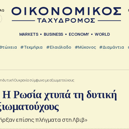
AQ
MARKETS
BUSINESS
ECONOMY
WORLD
Φτώχεια
#Τεκμήρια
#Ελαιόλαδο
#Μύκονος
#Διαμάντια
τη δυτική Ουκρανία σύμφωνα με αξιωματούχους
 Η Ρωσία χτυπά τη δυτική
ξιωματούχους
ήρξαν επίσης πλήγματα στη Λβιβ»