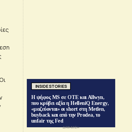
ρίες
θεση
ς
 Οι
INSIDE STORIES
ν
Η ψήφος MS σε ΟΤΕ και Allwyn,
που κρύβει αξία η HelleniQ Energy,
ν
«μαζεύονται» οι short στη Metlen,
buyback και από την Prodea, το
unfair της Fed