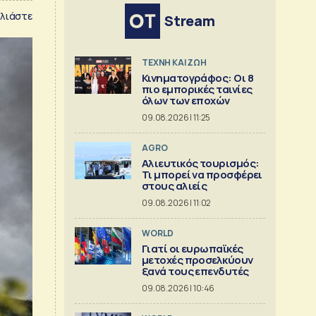
λιάστε
Stream
TΕΧΝΗ ΚΑΙ ΖΩΗ
Κινηματογράφος: Οι 8
πιο εμπορικές ταινίες
όλων των εποχών
09.08.2026 | 11:25
AGRO
Αλιευτικός τουρισμός:
Τι μπορεί να προσφέρει
στους αλιείς
09.08.2026 | 11:02
WORLD
Γιατί οι ευρωπαϊκές
μετοχές προσελκύουν
ξανά τους επενδυτές
09.08.2026 | 10:46