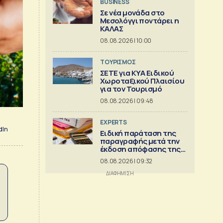
BUSINESS
Σε νέα μονάδα στο
Μεσολόγγι ποντάρει η
ΚΑΛΑΣ
08.08.2026 | 10:00
ΤΟΥΡΙΣΜΟΣ
ΣΕΤΕ για ΚΥΑ Ειδικού
Χωροταξικού Πλαισίου
για τον Τουρισμό
08.08.2026 | 09:48
EXPERTS
dIn
Ειδική παράταση της
παραγραφής μετά την
έκδοση απόφασης της
Διεύθυνσης Επίλυσης
08.08.2026 | 09:32
Διαφορών [Μέρος 6ο]