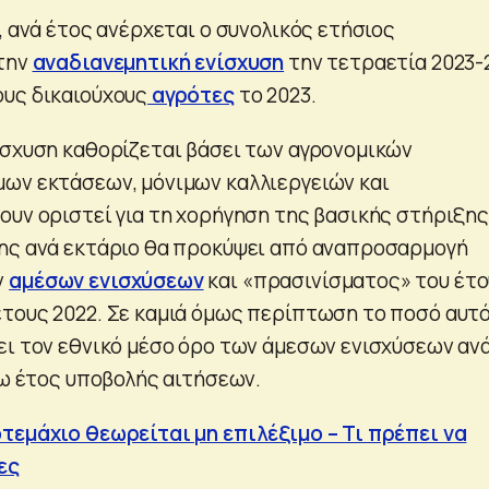
, ανά έτος ανέρχεται ο συνολικός ετήσιος
 την
αναδιανεμητική ενίσχυση
την τετραετία 2023-2
υς δικαιούχους
αγρότες
το 2023.
ίσχυση καθορίζεται βάσει των αγρονομικών
ων εκτάσεων, μόνιμων καλλιεργειών και
ουν οριστεί για τη χορήγηση της βασικής στήριξης
ης ανά εκτάριο θα προκύψει από αναπροσαρμογή
ν
αμέσων ενισχύσεων
και «πρασινίσματος» του έτ
τους 2022. Σε καμιά όμως περίπτωση το ποσό αυτ
ει τον εθνικό μέσο όρο των άμεσων ενισχύσεων αν
γω έτος υποβολής αιτήσεων.
τεμάχιο θεωρείται μη επιλέξιμο – Τι πρέπει να
ες