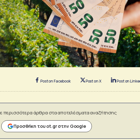
Post on Facebook
Post on X
Post on Linke
ε περισσότερα άρθρα στα αποτελέσματα αναζήτησης
Προσθήκη του ot.gr στην Google