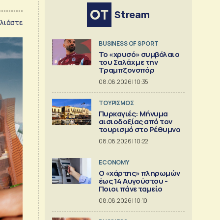
Stream
λιάστε
BUSINESS OF SPORT
Το «χρυσό» συμβόλαιο
του Σαλάχ με την
Τραμπζονσπόρ
08.08.2026 | 10:35
ΤΟΥΡΙΣΜΟΣ
Πυρκαγιές: Μήνυμα
αισιοδοξίας από τον
τουρισμό στο Ρέθυμνο
08.08.2026 | 10:22
ECONOMY
Ο «χάρτης» πληρωμών
έως 14 Αυγούστου -
Ποιοι πάνε ταμείο
08.08.2026 | 10:10