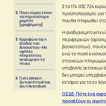
Στα 174.032.724 ευρώ
2
Ποιες χώρες έχουν
προϋπολογισμός για
τα περισσότερα
που θα πληρωθεί στο
ρομπότ
[γραφήματα]
Η αναδιανεμητική εν
περιφερειών (αρόσιμ
3
Κορυφώνεται η
έξοδος του
βοσκοτόπων), που έχ
Αυγούστου - Με
υψηλές
ενώ το ποσό ενίσχυσ
πληρότητες
αναχωρούν τα
στοιχείων πληρωμώ
πλοία
υποβολής αιτήσεων έ
δεν μπορεί υπερβαίν
4
Γιατί κάηκε η
εκτάριο για το εν λό
Δυτική Αττική και
όχι η Ανατολική
ΟΣΔΕ: Πότε ένα αγρο
προσέξουν οι αγρότ