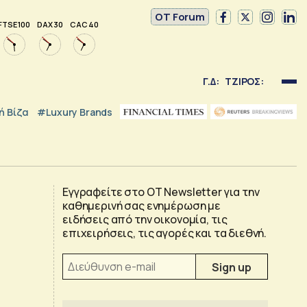
OT Forum
FTSE 100
DAX 30
CAC 40
Γ.Δ:
ΤΖΙΡΟΣ:
 Βίζα
#luxury Brands
Εγγραφείτε στο OT Newsletter για την
καθημερινή σας ενημέρωση με
ειδήσεις από την οικονομία, τις
επιχειρήσεις, τις αγορές και τα διεθνή.