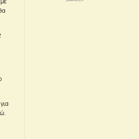
 με
θα
2
ο
για
ρώ.