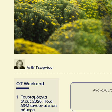
Ανθή Γεωργίου
OT Weekend
Ανακαλύψτ
1
Τουρισμός για
όλους 2026: Ποια
ΑΦΜ κάνουν αίτηση
σήμερα