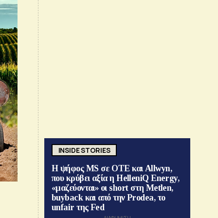
INSIDE STORIES
Η ψήφος MS σε ΟΤΕ και Allwyn,
που κρύβει αξία η HelleniQ Energy,
«μαζεύονται» οι short στη Metlen,
buyback και από την Prodea, το
unfair της Fed