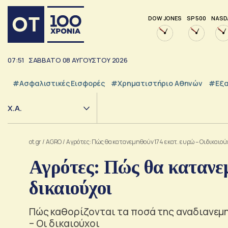
DOW JONES
SP 500
NASD
07:51
ΣΑΒΒΑΤΟ
08
ΑΥΓΟΥΣΤΟΥ
2026
#Ασφαλιστικές Εισφορές
#Χρηματιστήριο Αθηνών
#εξα
Χ.Α.
ot.gr
/
AGRO
/
Αγρότες: Πώς θα κατανεμηθούν 174 εκατ. ευρώ – Οι δικαιού
Αγρότες: Πώς θα κατανεμ
δικαιούχοι
Πώς καθορίζονται τα ποσά της αναδιανεμη
– Οι δικαιούχοι