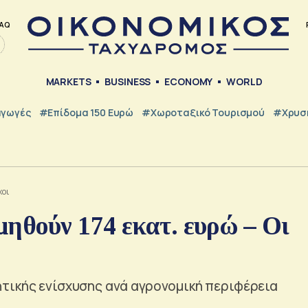
AQ
MARKETS
BUSINESS
ECONOMY
WORLD
γωγές
#Επίδομα 150 Ευρώ
#Χωροταξικό Τουρισμού
#Χρυσή
χοι
ηθούν 174 εκατ. ευρώ – Οι
τικής ενίσχυσης ανά αγρονομική περιφέρεια