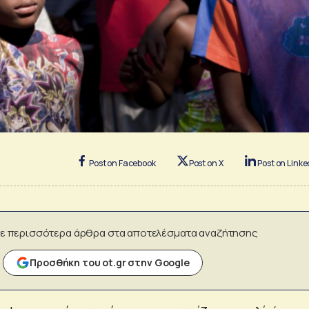
Post on Facebook
Post on X
Post on Linke
ε περισσότερα άρθρα στα αποτελέσματα αναζήτησης
Προσθήκη του ot.gr στην Google