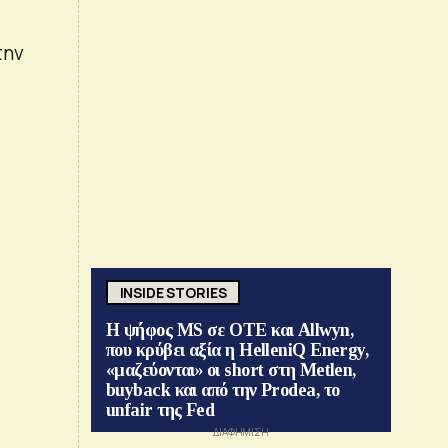
την
INSIDE STORIES
Η ψήφος MS σε ΟΤΕ και Allwyn,
που κρύβει αξία η HelleniQ Energy,
«μαζεύονται» οι short στη Metlen,
buyback και από την Prodea, το
unfair της Fed