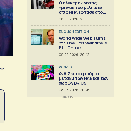
Ο ηλεκτροκίνητος
«μήνας του μέλιτος»
στις ΗΠΑ έφτασε στο
τέλος του
08.08.2026 | 21:01
ENGLISH EDITION
World Wide Web Turns
35: The First Website Is
Still Online
08.08.2026 | 20:43
WORLD
dIn
Ανθίζει το εμπόριο
μεταξύ των ΗΑΕ και των
χωρών BRICS
08.08.2026 | 20:26