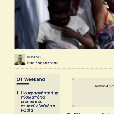
ΚΕΙΜΕΝΟ
Βασίλης Καλτσάς
OT Weekend
Ανακαλύψτ
1
Η ουκρανική startup
πίσω από τα
drones που
χτυπούν βαθιά τη
Ρωσία