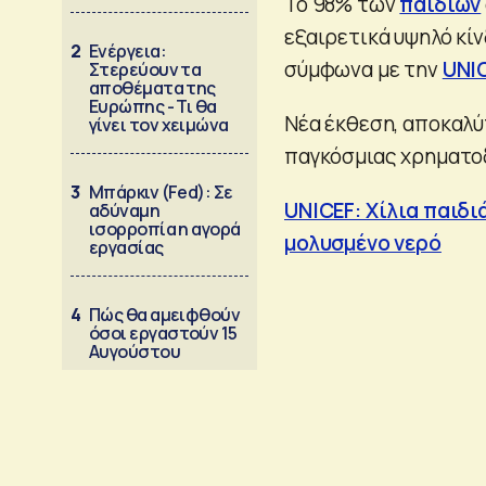
Το 98% των
παιδιών
εξαιρετικά υψηλό κί
2
Ενέργεια:
σύμφωνα με την
UNI
Στερεύουν τα
αποθέματα της
Ευρώπης - Τι θα
Νέα έκθεση, αποκαλύπ
γίνει τον χειμώνα
παγκόσμιας χρηματοδ
3
Μπάρκιν (Fed): Σε
UNICEF: Χίλια παιδι
αδύναμη
ισορροπία η αγορά
μολυσμένο νερό
εργασίας
4
Πώς θα αμειφθούν
όσοι εργαστούν 15
Αυγούστου