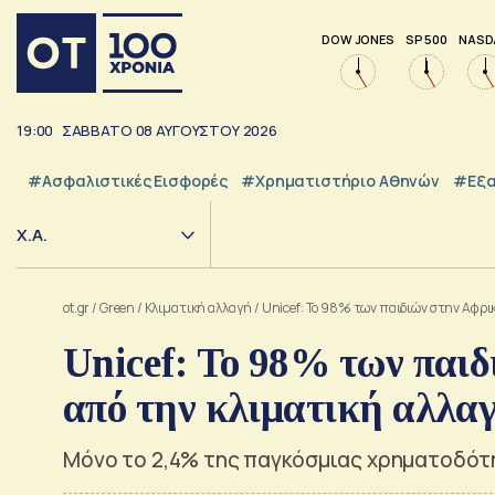
DOW JONES
SP 500
NASD
19:00
ΣΑΒΒΑΤΟ
08
ΑΥΓΟΥΣΤΟΥ
2026
#Ασφαλιστικές Εισφορές
#Χρηματιστήριο Αθηνών
#εξα
Χ.Α.
ot.gr
/
Green
/
Κλιματική αλλαγή
/
Unicef: Το 98% των παιδιών στην Αφρι
Unicef: Το 98% των παιδ
από την κλιματική αλλα
Μόνο το 2,4% της παγκόσμιας χρηματοδότη