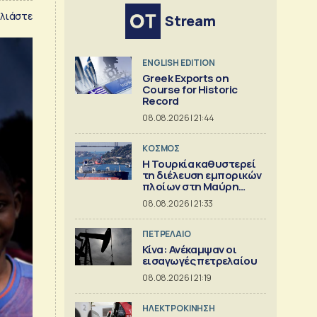
λιάστε
Stream
ENGLISH EDITION
Greek Exports on
Course for Historic
Record
08.08.2026 | 21:44
ΚΟΣΜΟΣ
Η Τουρκία καθυστερεί
τη διέλευση εμπορικών
πλοίων στη Μαύρη
Θάλασσα
08.08.2026 | 21:33
ΠΕΤΡΕΛΑΙΟ
Κίνα: Ανέκαμψαν οι
εισαγωγές πετρελαίου
08.08.2026 | 21:19
ΗΛΕΚΤΡΟΚΙΝΗΣΗ