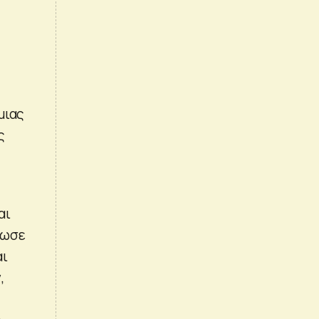
)
μιας
ς
αι
λωσε
αι
,