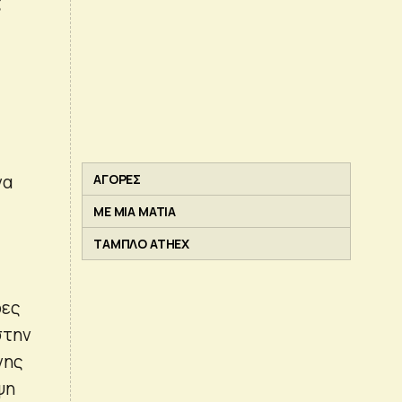
ς
να
ΑΓΟΡΕΣ
ΜΕ ΜΙΑ ΜΑΤΙΑ
ΤΑΜΠΛΟ ATHEX
ρες
στην
νης
ψη