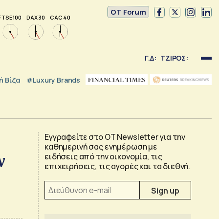
OT Forum
FTSE 100
DAX 30
CAC 40
Γ.Δ:
ΤΖΙΡΟΣ:
 Βίζα
#luxury Brands
Εγγραφείτε στο OT Newsletter για την
καθημερινή σας ενημέρωση με
ν
ειδήσεις από την οικονομία, τις
επιχειρήσεις, τις αγορές και τα διεθνή.