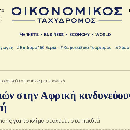
AQ
MARKETS
BUSINESS
ECONOMY
WORLD
γωγές
#Επίδομα 150 Ευρώ
#Χωροταξικό Τουρισμού
#Χρυσή
κή κινδυνεύουν από την κλιματική αλλαγή
ιών στην Αφρική κινδυνεύου
γή
σης για το κλίμα στοχεύει στα παιδιά