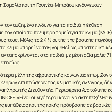
 τη Σομαλία και τη Γουινέα-Μπισάου κινδυνεύουν
 τον αυξημένο κίνδυνο για τα παιδιά, η έκθεση
ε τον οποίο τα πολυμερή ταμεία για το κλίμα (MCF
υς τους. Μόλις το 2,4 % αυτής της βασικής παγκόσ
το κλίμα μπορεί να ταξινομηθεί ως υποστηρικτικέ
νταποκρίνονται στα παιδιά, με μέση αξία μόλις 71
 ετησίως.
νεότερα μέλη της αφρικανικής κοινωνίας επωμίζοντ
σκληρών επιπτώσεων της κλιματικής αλλαγής», δή
 Αναπληρωτής Διευθυντής, Περιφέρεια Ανατολικής κ
NICEF. «Είναι οι λιγότερο ικανοί να αντεπεξέλθουν
ής ευπάθειας και της κακής πρόσβασης σε βασικές