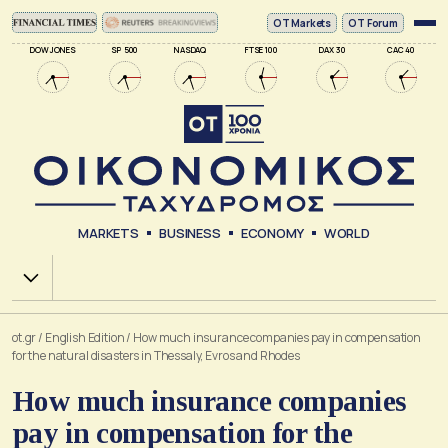
ΟΤ Markets
OT Forum
DOW JONES
SP 500
NASDAQ
FTSE 100
DAX 30
CAC 40
MARKETS
BUSINESS
ECONOMY
WORLD
Χ.Α.
ot.gr
/
English Edition
/
How much insurance companies pay in compensation
for the natural disasters in Thessaly, Evros and Rhodes
How much insurance companies
pay in compensation for the