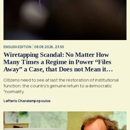
ENGLISH EDITION
08.08.2026, 23:55
Wiretapping Scandal: No Matter How
Many Times a Regime in Power “Files
Away” a Case, that Does not Mean it
Cannot, and Should not, be Reopened
Citizens need to see at last the restoration of institutional
function, the country's genuine return to a democratic
"normality.
Lefteris Charalampopoulos