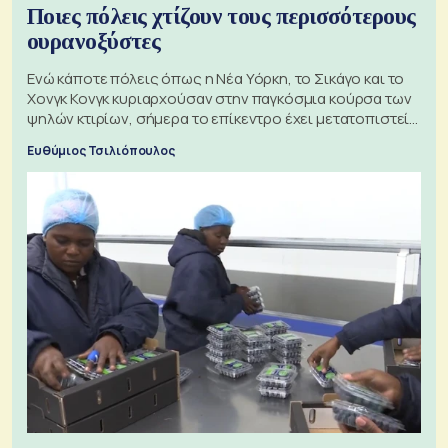
Ποιες πόλεις χτίζουν τους περισσότερους
ουρανοξύστες
Ενώ κάποτε πόλεις όπως η Νέα Υόρκη, το Σικάγο και το
Χονγκ Κονγκ κυριαρχούσαν στην παγκόσμια κούρσα των
ψηλών κτιρίων, σήμερα το επίκεντρο έχει μετατοπιστεί
προς την Ασία
Ευθύμιος Τσιλιόπουλος