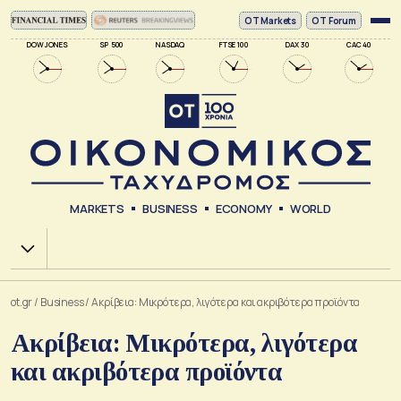
ΟΤ Markets
OT Forum
DOW JONES
SP 500
NASDAQ
FTSE 100
DAX 30
CAC 40
MARKETS
BUSINESS
ECONOMY
WORLD
Χ.Α.
ot.gr
/
Business
/
Ακρίβεια: Μικρότερα, λιγότερα και ακριβότερα προϊόντα
Ακρίβεια: Μικρότερα, λιγότερα
και ακριβότερα προϊόντα