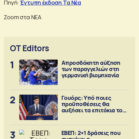
Πηγή:
Έντυπη έκδοση Τα Νέα
Ζοοm στα ΝΕΑ
OT Editors
1
Απροσδόκητη αύξηση
των παραγγελιών στη
γερμανική βιομηχανία
2
Γουόρς: Υπό ποιες
προϋποθέσεις θα
αυξήσει τα επιτόκια τον
Σεπτέμβριο
3
ΕΒΕΠ: 2+1 δράσεις που
αναμένει η