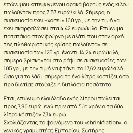
επώνυμου κατεψυγμένου αρακά βάρους ενός κιλού
πωλούνταν προς 3,57 ευρώ/κιλό. Σήμερα, η
συσκευασία έχει «χάσει» 100 γρ., με την τιμή να
έχει σκαρφαλώσει στα 4,42 ευρώ/κιλό. Επώνυμα
πατατάκια στον φούρνο με αλάτι που στην αρχή
της πληθωριστικής κρίσης πωλούνταν σε
συσκευασία των 125 γρ. έναντι 14,24 ευρώ/κιλό,
σήμερα βρίσκονται στο ράφι σε συσκευασίες των
105 γρ., με την τιμή να φτάνει τα 17,62 ευρώ/κιλό.
Οσο για το λάδι, σήμερα το ένα λίτρο κοστίζει όσο
προ διετίας στοίχιζε η διπλάσια ποσότητα.
Ετσι, επώνυμο ελαιόλαδο ενός λίτρου πωλείται
προς 7,80 ευρώ, ενώ πριν από δύο χρόνια τα δύο
λίτρα κόστιζαν 7,34 ευρώ.
Σχολιάζοντας το φαινόμενο του «shrinkflation», ο
γενικός γραμματέας Εμπορίου, Σωτήρης