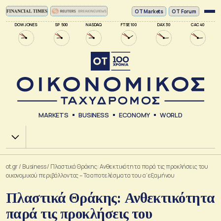
ΟΤ Markets
OT Forum
DOW JONES
SP 500
NASDAQ
FTSE 100
DAX 30
CAC 40
MARKETS
BUSINESS
ECONOMY
WORLD
Χ.Α.
ot.gr
/
Business
/
Πλαστικά Θράκης: Ανθεκτικότητα παρά τις προκλήσεις του
οικονομικού περιβάλλοντος – Τα αποτελέσματα του α’ εξαμήνου
Πλαστικά Θράκης: Ανθεκτικότητα
παρά τις προκλήσεις του