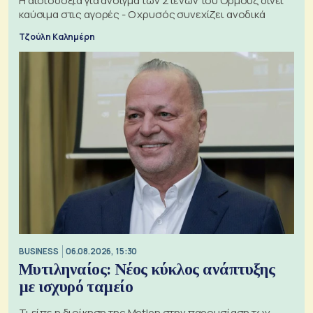
Η αισιοδοξία για άνοιγμα των Στενών του Ορμούζ δίνει
καύσιμα στις αγορές - Ο χρυσός συνεχίζει ανοδικά
Τζούλη Καλημέρη
BUSINESS
06.08.2026, 15:30
Μυτιληναίος: Νέος κύκλος ανάπτυξης
με ισχυρό ταμείο
Τι είπε η διοίκηση της Metlen στην παρουσίαση των