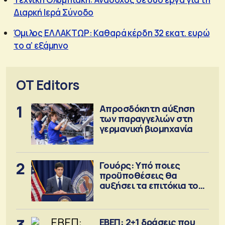
Διαρκή Ιερά Σύνοδο
Όμιλος ΕΛΛΑΚΤΩΡ: Καθαρά κέρδη 32 εκατ. ευρώ
το α’ εξάμηνο
OT Editors
1
Απροσδόκητη αύξηση
των παραγγελιών στη
γερμανική βιομηχανία
2
Γουόρς: Υπό ποιες
προϋποθέσεις θα
αυξήσει τα επιτόκια τον
Σεπτέμβριο
ΕΒΕΠ: 2+1 δράσεις που