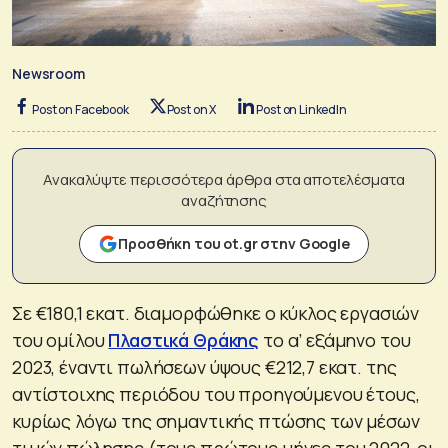
Newsroom
Post on Facebook
Post on X
Post on LinkedIn
Ανακαλύψτε περισσότερα άρθρα στα αποτελέσματα
αναζήτησης
Προσθήκη του ot.gr στην Google
Σε €180,1 εκατ. διαμορφώθηκε ο κύκλος εργασιών
του ομίλου
Πλαστικά Θράκης
το α’ εξάμηνο του
2023, έναντι πωλήσεων ύψους €212,7 εκατ. της
αντίστοιχης περιόδου του προηγούμενου έτους,
κυρίως λόγω της σημαντικής πτώσης των μέσων
τιμών πώλησης (τους πρώτους μήνες του 2022, οι