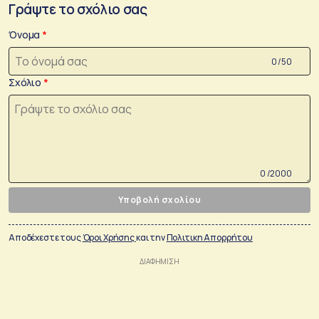
Γράψτε το σχόλιο σας
Όνομα
0 /50
Σχόλιο
0 /2000
Υποβολή σχολίου
Αποδέχεστε τους
Όροι Χρήσης
και την
Πολιτικη Απορρήτου