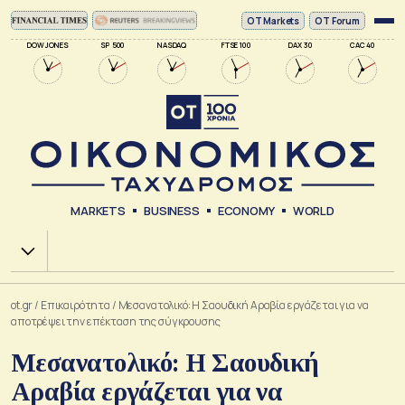
ΟΤ Markets
OT Forum
DOW JONES
SP 500
NASDAQ
FTSE 100
DAX 30
CAC 40
MARKETS
BUSINESS
ECONOMY
WORLD
Χ.Α.
ot.gr
/
Επικαιρότητα
/
Μεσανατολικό: Η Σαουδική Αραβία εργάζεται για να
αποτρέψει την επέκταση της σύγκρουσης
Μεσανατολικό: Η Σαουδική
Αραβία εργάζεται για να