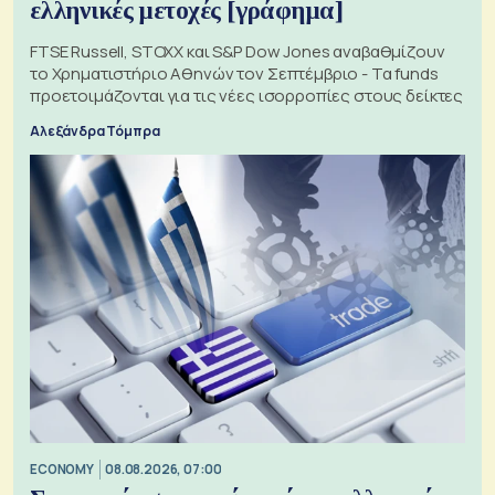
ελληνικές μετοχές [γράφημα]
FTSE Russell, STOXX και S&P Dow Jones αναβαθμίζουν
το Χρηματιστήριο Αθηνών τον Σεπτέμβριο - Τα funds
προετοιμάζονται για τις νέες ισορροπίες στους δείκτες
Αλεξάνδρα Τόμπρα
ECONOMY
08.08.2026, 07:00