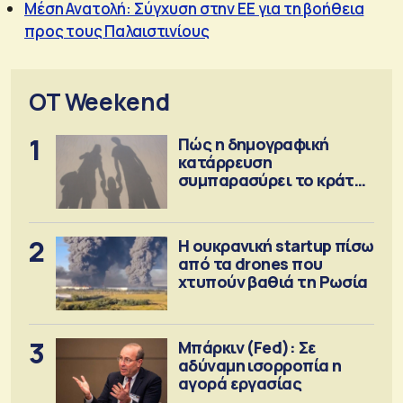
Μέση Ανατολή: Σύγχυση στην ΕΕ για τη βοήθεια
προς τους Παλαιστινίους
OT Weekend
1
Πώς η δημογραφική
κατάρρευση
συμπαρασύρει το κράτος
πρόνοιας
2
Η ουκρανική startup πίσω
από τα drones που
χτυπούν βαθιά τη Ρωσία
3
Μπάρκιν (Fed): Σε
αδύναμη ισορροπία η
αγορά εργασίας