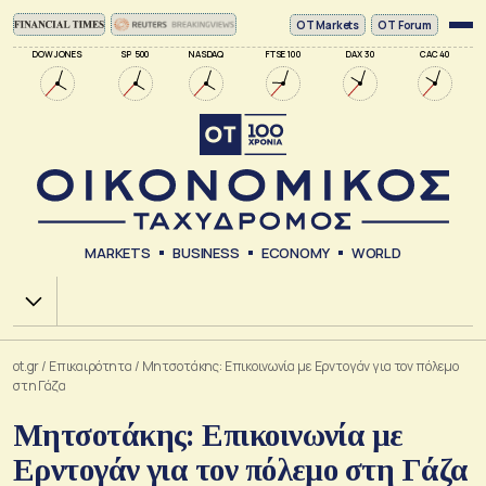
ΟΤ Markets
OT Forum
DOW JONES
SP 500
NASDAQ
FTSE 100
DAX 30
CAC 40
MARKETS
BUSINESS
ECONOMY
WORLD
Χ.Α.
ot.gr
/
Επικαιρότητα
/
Μητσοτάκης: Επικοινωνία με Ερντογάν για τον πόλεμο
στη Γάζα
Μητσοτάκης: Επικοινωνία με
Ερντογάν για τον πόλεμο στη Γάζα