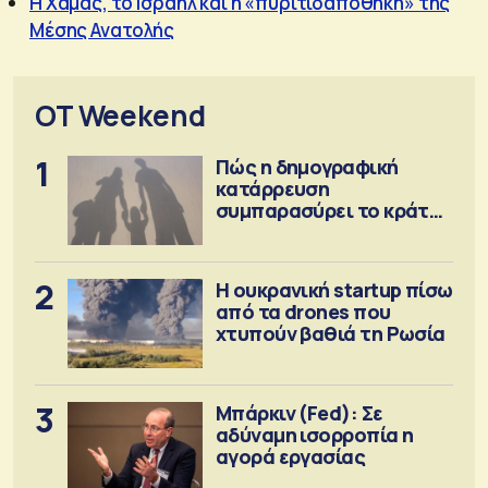
Η Χαμάς, το Ισραήλ και η «πυριτιδαποθήκη» της
Μέσης Ανατολής
OT Weekend
1
Πώς η δημογραφική
κατάρρευση
συμπαρασύρει το κράτος
πρόνοιας
2
Η ουκρανική startup πίσω
από τα drones που
χτυπούν βαθιά τη Ρωσία
3
Μπάρκιν (Fed): Σε
αδύναμη ισορροπία η
αγορά εργασίας