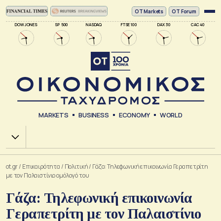
ΟΤ Markets
OT Forum
DOW JONES
SP 500
NASDAQ
FTSE 100
DAX 30
CAC 40
MARKETS
BUSINESS
ECONOMY
WORLD
Χ.Α.
ot.gr
/
Επικαιρότητα
/
Πολιτική
/
Γάζα: Τηλεφωνική επικοινωνία Γεραπετρίτη
με τον Παλαιστίνιο ομόλογό του
Γάζα: Τηλεφωνική επικοινωνία
Γεραπετρίτη με τον Παλαιστίνιο