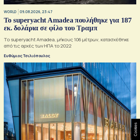
WORLD
09.08.2026, 23:47
To superyacht Amadea πουλήθηκε για 187
εκ. δολάρια σε φίλο του Τραμπ
Το superyacht Amadea, μήκους 106 μέτρων, κατασχέθηκε
από τις αρχές των ΗΠΑ το 2022
Ευθύμιος Τσιλιόπουλος
Cookies