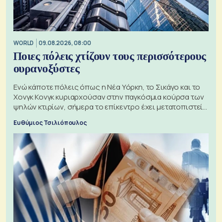
WORLD
09.08.2026, 08:00
Ποιες πόλεις χτίζουν τους περισσότερους
ουρανοξύστες
Ενώ κάποτε πόλεις όπως η Νέα Υόρκη, το Σικάγο και το
Χονγκ Κονγκ κυριαρχούσαν στην παγκόσμια κούρσα των
ψηλών κτιρίων, σήμερα το επίκεντρο έχει μετατοπιστεί
προς την Ασία
Ευθύμιος Τσιλιόπουλος