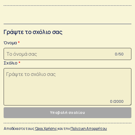
Γράψτε το σχόλιο σας
Όνομα
0 /50
Σχόλιο
0 /2000
Υποβολή σχολίου
Αποδέχεστε τους
Όροι Χρήσης
και την
Πολιτικη Απορρήτου