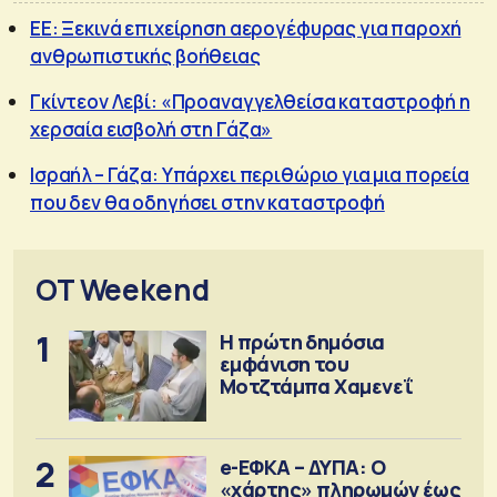
ΕΕ: Ξεκινά επιχείρηση αερογέφυρας για παροχή
ανθρωπιστικής βοήθειας
Γκίντεον Λεβί: «Προαναγγελθείσα καταστροφή η
χερσαία εισβολή στη Γάζα»
Ισραήλ – Γάζα: Υπάρχει περιθώριο για μια πορεία
που δεν θα οδηγήσει στην καταστροφή
OT Weekend
1
Η πρώτη δημόσια
εμφάνιση του
Μοτζτάμπα Χαμενεΐ
2
e-ΕΦΚΑ – ΔΥΠΑ: Ο
«χάρτης» πληρωμών έως