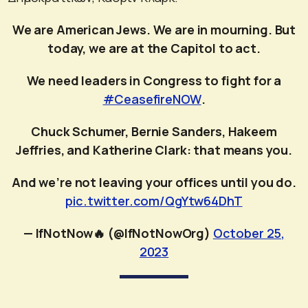
We are American Jews. We are in mourning. But
today, we are at the Capitol to act.
We need leaders in Congress to fight for a
#CeasefireNOW
.
Chuck Schumer, Bernie Sanders, Hakeem
Jeffries, and Katherine Clark: that means you.
And we’re not leaving your offices until you do.
pic.twitter.com/QgYtw64DhT
— IfNotNow🔥 (@IfNotNowOrg)
October 25,
2023