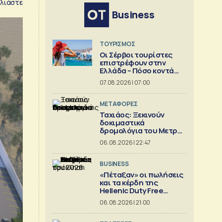
λιάστε
Business
ΤΟΥΡΙΣΜΟΣ
Οι Σέρβοι τουρίστες
επιστρέφουν στην
Ελλάδα – Πόσο κοντά
είναι στο 1 εκατ.
07.08.2026 | 07:00
ΜΕΤΑΦΟΡΕΣ
Ταχιάος: Ξεκινούν
δοκιμαστικά
δρομολόγια του Μετρό
Θεσσαλονίκης προς
06.08.2026 | 22:47
Καλαμαριά
BUSINESS
«Πέταξαν» οι πωλήσεις
και τα κέρδη της
Hellenic Duty Free
Shops
06.08.2026 | 21:00