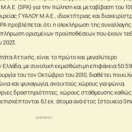
Μ.Α.Ε. (SPA) για την πώληση και μεταβίβαση του 1
ρείας ΓΥΑΛΟΥ Μ.Α.Ε., ιδιοκτήτριας και διαχειρίστ
 SPA προβλέπεται ότι η ολοκλήρωση της συναλλαγής
εκπλήρωση ορισμένων προϋποθέσεων που έχουν τεθ
 2023.
 Σπάτα Αττικής, είναι το πρώτο και μεγαλύτερο
 Ελλάδα, με συνολική εκμισθώσιμη επιφάνεια 50.5
τουργία του τον Οκτώβριο του 2010, διαθέτει ποικιλί
νια και ψυχαγωγία, ανοιχτούς χώρους για ψώνια,
θριες δραστηριότητες, χώρους στάθμευσης καθώς
 επισκέπτονται 6,1 εκ. άτομα ανά έτος (στοιχεία Sm