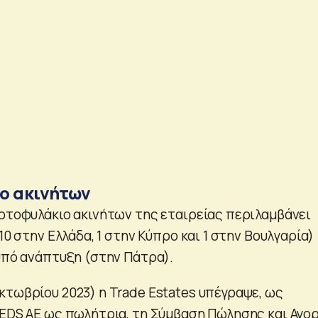
ο ακινήτων
αρτοφυλάκιο ακινήτων της εταιρείας περιλαμβάνει
10 στην Ελλάδα, 1 στην Κύπρο και 1 στην Βουλγαρία)
 υπό ανάπτυξη (στην Πάτρα).
κτωβρίου 2023) η Trade Estates υπέγραψε, ως
REDS AE ως πωλήτρια, τη Σύμβαση Πώλησης και Αγο