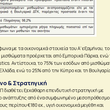
ωνα με τα οικονομικά στοιχεία του Α’ εξαμήνου, το
 μισθώματα προέρχεται από Εμπορικά Πάρκα, ενώ 
stics. Αντίστοιχα, το 75% των εσόδων από μισθώμα
Ελλάδα, ενώ το 25% από την Κύπρο και τη Βουλγαρί
νο & Στρατηγική
AΠ διαθέτει ξεκάθαρη επενδυτική στρατηγική με
ο ανάπτυξης από ένα συμφωνημένο μεσοπρόθεσμο
υς περίπου €180 εκ., υγιή οικονομικά μεγέθη και