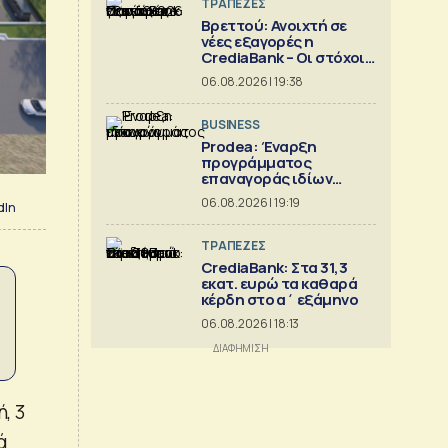
ΤΡΑΠΕΖΕΣ
Βρεττού: Ανοιχτή σε
νέες εξαγορές η
CrediaBank – Οι στόχοι
για το 2026
06.08.2026 | 19:38
BUSINESS
Prodea: Έναρξη
προγράμματος
επαναγοράς ιδίων
μετοχών
06.08.2026 | 19:19
dIn
ΤΡΑΠΕΖΕΣ
CrediaBank: Στα 31,3
εκατ. ευρώ τα καθαρά
κέρδη στο α΄ εξάμηνο
06.08.2026 | 18:13
, 3
ά