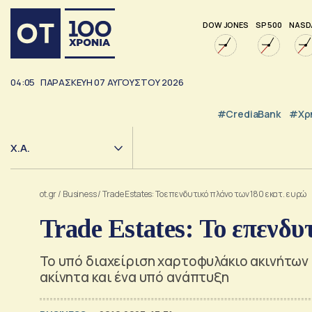
DOW JONES
SP 500
NASD
04:05
ΠΑΡΑΣΚΕΥΗ
07
ΑΥΓΟΥΣΤΟΥ
2026
#CrediaBank
#Χρ
Χ.Α.
ot.gr
/
Business
/
Trade Estates: Το επενδυτικό πλάνο των 180 εκατ. ευρώ
Trade Estates: Το επενδυ
Το υπό διαχείριση χαρτοφυλάκιο ακινήτων 
ακίνητα και ένα υπό ανάπτυξη