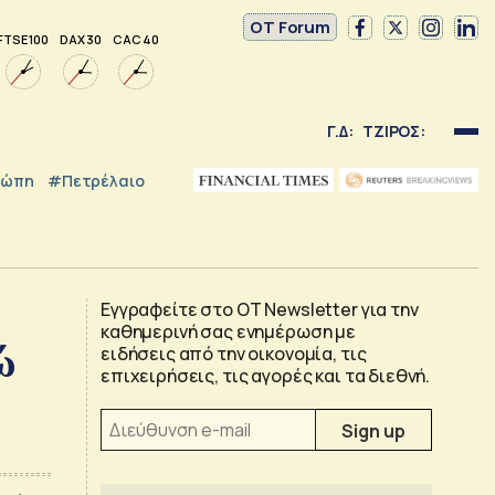
OT Forum
FTSE 100
DAX 30
CAC 40
Γ.Δ:
ΤΖΙΡΟΣ:
ρώπη
#Πετρέλαιο
Εγγραφείτε στο OT Newsletter για την
καθημερινή σας ενημέρωση με
ώ
ειδήσεις από την οικονομία, τις
επιχειρήσεις, τις αγορές και τα διεθνή.