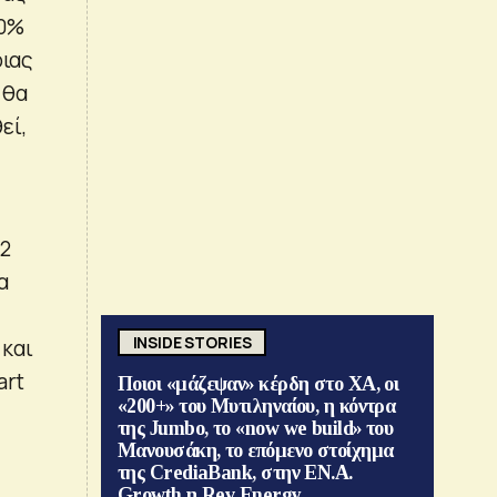
00%
ριας
 θα
εί,
92
α
INSIDE STORIES
 και
art
Ποιοι «μάζεψαν» κέρδη στο ΧΑ, οι
«200+» του Μυτιληναίου, η κόντρα
της Jumbo, το «now we build» του
Μανουσάκη, το επόμενο στοίχημα
της CrediaBank, στην ΕΝ.Α.
Growth η Rev Energy