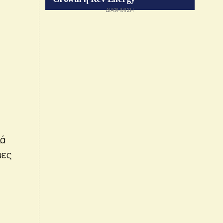
λά
μες