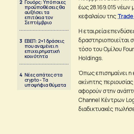
2
Γουόρς: Υπό ποιες
έως 28.169.015 νέων
προϋποθέσεις θα
αυξήσει τα
κεφαλαίου της
Trade
επιτόκια τον
Σεπτέμβριο
Η εταιρεία επενδύσεω
δραστηριοποιείται σ
3
ΕΒΕΠ: 2+1 δράσεις
που αναμένει η
τόσο του Ομίλου Fourl
επιχειρηματική
κοινότητα
Holdings.
Όπως επισημαίνει η 
4
Νέες απάτες στα
crypto - Τα
ακίνητης περιουσίας
υποψήφια θύματα
αφορούν στην ανάπτυ
Channel Κέντρων Log
διαδικτυακές πωλήσε