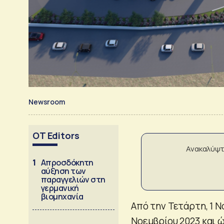
Newsroom
OT Editors
Ανακαλύψτ
1
Απροσδόκητη
αύξηση των
παραγγελιών στη
γερμανική
βιομηχανία
Από την Τετάρτη, 1 Ν
Νοεμβρίου 2023 και 