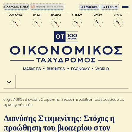
ΟΤ Markets
OT Forum
DOW JONES
SP 500
NASDAQ
FTSE 100
DAX 30
CAC 40
MARKETS
BUSINESS
ECONOMY
WORLD
Χ.Α.
ot.gr
/
AGRO
/
Διονύσης Σταμενίτης: Στόχος η προώθηση του βιοαερίου στον
πρωτογενή τομέα
Διονύσης Σταμενίτης: Στόχος η
προώθηση του βιοαερίου στον