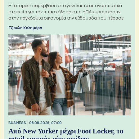
Η ιστορική παρέμβαση στο γιεν και τα απογοητευτικά
στοιχεία για την απασχόληση στις ΗΠΑ κυριάρχησαν
στην παγκόσμια οικονομία την εβδομάδα που πέρασε
Τζούλη Καλημέρη
BUSINESS
08.08.2026, 07:00
Από New Yorker μέχρι Foot Locker, το
retail «μετρά» νέες αφίξεις