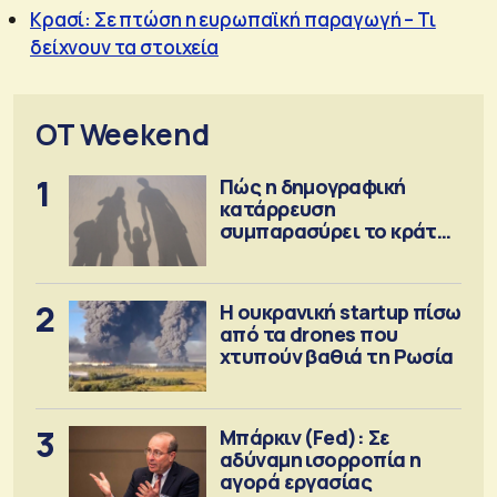
Κρασί: Σε πτώση η ευρωπαϊκή παραγωγή – Τι
δείχνουν τα στοιχεία
OT Weekend
1
Πώς η δημογραφική
κατάρρευση
συμπαρασύρει το κράτος
πρόνοιας
2
Η ουκρανική startup πίσω
από τα drones που
χτυπούν βαθιά τη Ρωσία
3
Μπάρκιν (Fed): Σε
αδύναμη ισορροπία η
αγορά εργασίας