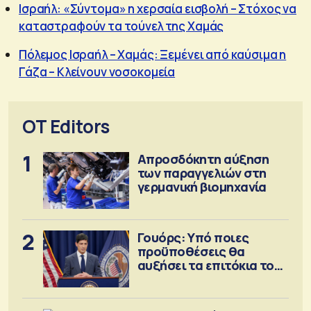
Ισραήλ: «Σύντομα» η χερσαία εισβολή – Στόχος να
καταστραφούν τα τούνελ της Χαμάς
Πόλεμος Ισραήλ – Χαμάς: Ξεμένει από καύσιμα η
Γάζα – Κλείνουν νοσοκομεία
OT Editors
1
Απροσδόκητη αύξηση
των παραγγελιών στη
γερμανική βιομηχανία
2
Γουόρς: Υπό ποιες
προϋποθέσεις θα
αυξήσει τα επιτόκια τον
Σεπτέμβριο