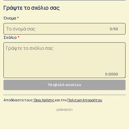
Γράψτε το σχόλιο σας
Όνομα
0 /50
Σχόλιο
0 /2000
Υποβολή σχολίου
Αποδέχεστε τους
Όροι Χρήσης
και την
Πολιτικη Απορρήτου