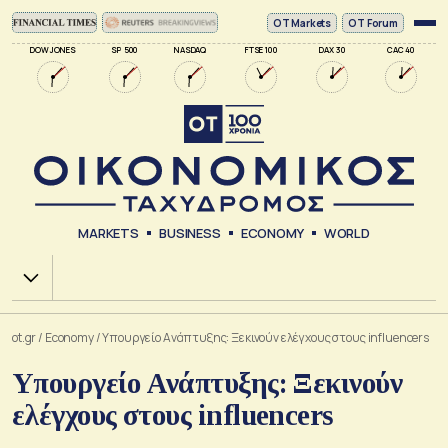
ΟΤ Markets
OT Forum
DOW JONES
SP 500
NASDAQ
FTSE 100
DAX 30
CAC 40
MARKETS
BUSINESS
ECONOMY
WORLD
Χ.Α.
ot.gr
/
Economy
/
Υπουργείο Ανάπτυξης: Ξεκινούν ελέγχους στους influencers
Υπουργείο Ανάπτυξης: Ξεκινούν
ελέγχους στους influencers