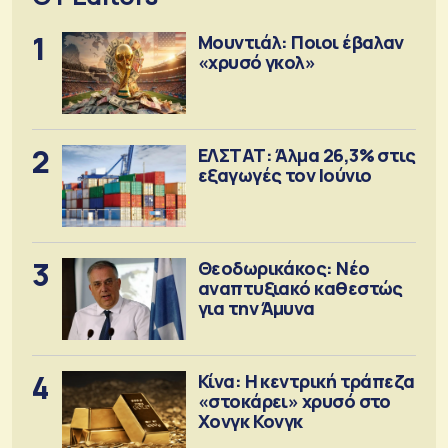
1
Μουντιάλ: Ποιοι έβαλαν
«χρυσό γκολ»
2
ΕΛΣΤΑΤ: Άλμα 26,3% στις
εξαγωγές τον Ιούνιο
3
Θεοδωρικάκος: Νέο
αναπτυξιακό καθεστώς
για την Άμυνα
4
Κίνα: Η κεντρική τράπεζα
«στοκάρει» χρυσό στο
Χονγκ Κονγκ