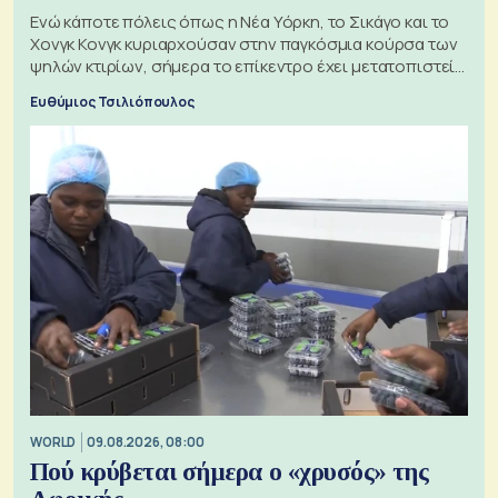
Ενώ κάποτε πόλεις όπως η Νέα Υόρκη, το Σικάγο και το
Χονγκ Κονγκ κυριαρχούσαν στην παγκόσμια κούρσα των
ψηλών κτιρίων, σήμερα το επίκεντρο έχει μετατοπιστεί
προς την Ασία
Ευθύμιος Τσιλιόπουλος
WORLD
09.08.2026, 08:00
Πού κρύβεται σήμερα ο «χρυσός» της