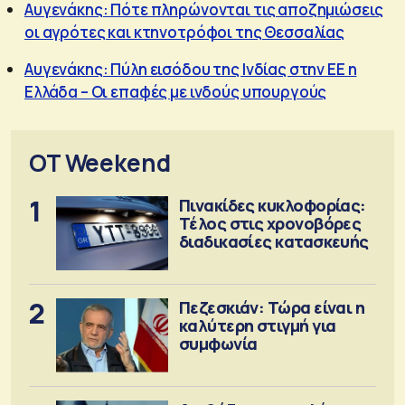
Αυγενάκης: Πότε πληρώνονται τις αποζημιώσεις
οι αγρότες και κτηνοτρόφοι της Θεσσαλίας
Αυγενάκης: Πύλη εισόδου της Ινδίας στην ΕΕ η
Ελλάδα – Οι επαφές με ινδούς υπουργούς
OT Weekend
1
Πινακίδες κυκλοφορίας:
Τέλος στις χρονοβόρες
διαδικασίες κατασκευής
2
Πεζεσκιάν: Τώρα είναι η
καλύτερη στιγμή για
συμφωνία