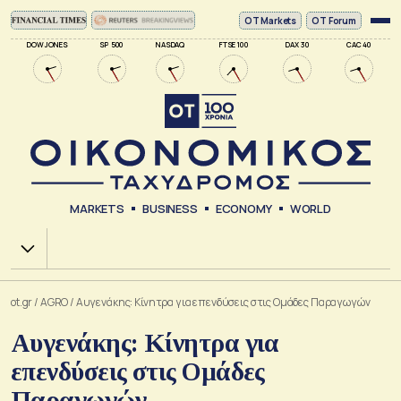
ΟΤ Markets
OT Forum
DOW JONES
SP 500
NASDAQ
FTSE 100
DAX 30
CAC 40
MARKETS
BUSINESS
ECONOMY
WORLD
Χ.Α.
ot.gr
/
AGRO
/
Αυγενάκης: Κίνητρα για επενδύσεις στις Ομάδες Παραγωγών
Αυγενάκης: Κίνητρα για
επενδύσεις στις Ομάδες
Παραγωγών