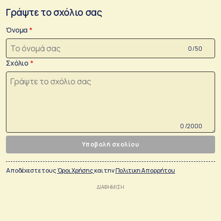
Γράψτε το σχόλιο σας
Όνομα
0 /50
Σχόλιο
0 /2000
Υποβολή σχολίου
Αποδέχεστε τους
Όροι Χρήσης
και την
Πολιτικη Απορρήτου