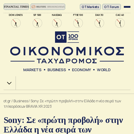
ΟΤ Markets
OT Forum
DOW JONES
SP 500
NASDAQ
FTSE 100
DAX 30
CAC 40
MARKETS
BUSINESS
ECONOMY
WORLD
Χ.Α.
ot.gr
/
Business
/
Sony: Σε «πρώτη προβολή» στην Ελλάδα η νέα σειρά των
τηλεοράσεων BRAVIA XR 2023
Sony: Σε «πρώτη προβολή» στην
Ελλάδα η νέα σειρά των