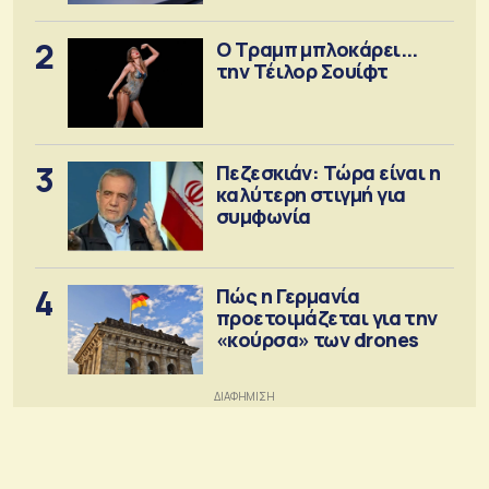
2
Ο Τραμπ μπλοκάρει...
την Τέιλορ Σουίφτ
3
Πεζεσκιάν: Τώρα είναι η
καλύτερη στιγμή για
συμφωνία
4
Πώς η Γερμανία
προετοιμάζεται για την
«κούρσα» των drones