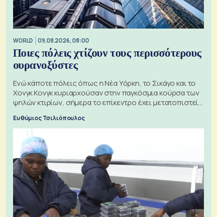
WORLD
09.08.2026, 08:00
Ποιες πόλεις χτίζουν τους περισσότερους
ουρανοξύστες
Ενώ κάποτε πόλεις όπως η Νέα Υόρκη, το Σικάγο και το
Χονγκ Κονγκ κυριαρχούσαν στην παγκόσμια κούρσα των
ψηλών κτιρίων, σήμερα το επίκεντρο έχει μετατοπιστεί
προς την Ασία
Ευθύμιος Τσιλιόπουλος