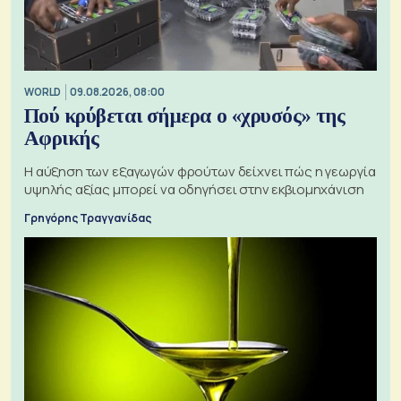
WORLD
09.08.2026, 08:00
Πού κρύβεται σήμερα ο «χρυσός» της
Αφρικής
Η αύξηση των εξαγωγών φρούτων δείχνει πώς η γεωργία
υψηλής αξίας μπορεί να οδηγήσει στην εκβιομηχάνιση
Γρηγόρης Τραγγανίδας