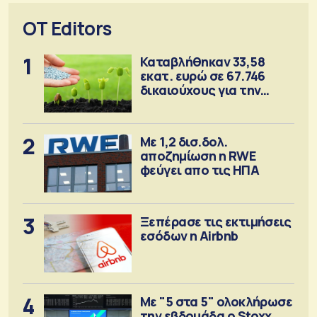
OT Editors
1
Καταβλήθηκαν 33,58
εκατ. ευρώ σε 67.746
δικαιούχους για την
αγορά λιπασμάτων
2
Με 1,2 δισ.δολ.
αποζημίωση η RWE
φεύγει απο τις ΗΠΑ
3
Ξεπέρασε τις εκτιμήσεις
εσόδων η Airbnb
4
Με "5 στα 5" ολοκλήρωσε
την εβδομάδα ο Stoxx