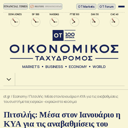
ΟΤ Markets
OT Forum
DOW JONES
SP 500
NASDAQ
FTSE 100
DAX 30
CAC 40
MARKETS
BUSINESS
ECONOMY
WORLD
Χ.Α.
ot.gr
/
Economy
/
Πιτσιλής: Μέσα στον Ιανουάριο η ΚΥΑ για τις αναβαθμίσεις
του συστήματος εισροών – εκροών στα καύσιμα
Πιτσιλής: Μέσα στον Ιανουάριο η
ΚΥΑ για τις αναβαθμίσεις του