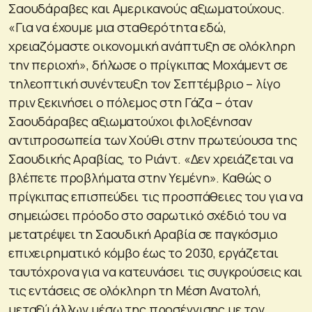
Σαουδάραβες και Αμερικανούς αξιωματούχους.
«Για να έχουμε μια σταθερότητα εδώ,
χρειαζόμαστε οικονομική ανάπτυξη σε ολόκληρη
την περιοχή», δήλωσε ο πρίγκιπας Μοχάμεντ σε
τηλεοπτική συνέντευξη τον Σεπτέμβριο – λίγο
πριν ξεκινήσει ο πόλεμος στη Γάζα – όταν
Σαουδάραβες αξιωματούχοι φιλοξένησαν
αντιπροσωπεία των Χούθι στην πρωτεύουσα της
Σαουδικής Αραβίας, το Ριάντ. «Δεν χρειάζεται να
βλέπετε προβλήματα στην Υεμένη». Καθώς ο
πρίγκιπας επισπεύδει τις προσπάθειες του για να
σημειώσει πρόοδο στο σαρωτικό σχέδιό του να
μετατρέψει τη Σαουδική Αραβία σε παγκόσμιο
επιχειρηματικό κόμβο έως το 2030, εργάζεται
ταυτόχρονα για να κατευνάσει τις συγκρούσεις και
τις εντάσεις σε ολόκληρη τη Μέση Ανατολή,
μεταξύ άλλων μέσω της προσέγγισης με τον