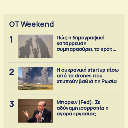
OT Weekend
1
Πώς η δημογραφική
κατάρρευση
συμπαρασύρει το κράτος
πρόνοιας
2
Η ουκρανική startup πίσω
από τα drones που
χτυπούν βαθιά τη Ρωσία
3
Μπάρκιν (Fed): Σε
αδύναμη ισορροπία η
αγορά εργασίας