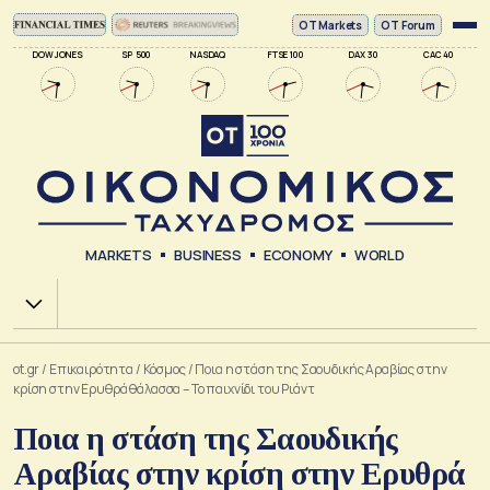
ΟΤ Markets
OT Forum
DOW JONES
SP 500
NASDAQ
FTSE 100
DAX 30
CAC 40
MARKETS
BUSINESS
ECONOMY
WORLD
Χ.Α.
ot.gr
/
Επικαιρότητα
/
Κόσμος
/
Ποια η στάση της Σαουδικής Αραβίας στην
κρίση στην Ερυθρά θάλασσα – Το παιχνίδι του Ριάντ
Ποια η στάση της Σαουδικής
Αραβίας στην κρίση στην Ερυθρά