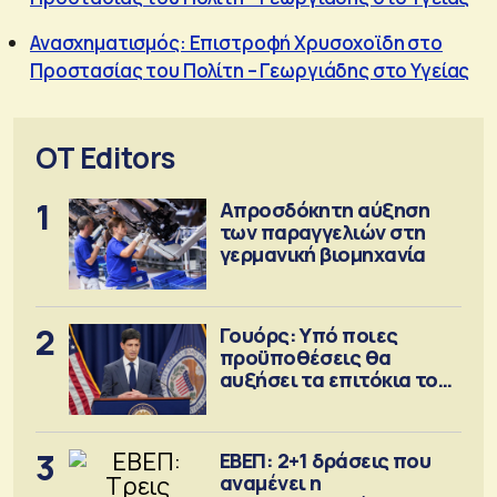
Ανασχηματισμός: Επιστροφή Χρυσοχοϊδη στο
Προστασίας του Πολίτη – Γεωργιάδης στο Υγείας
OT Editors
1
Απροσδόκητη αύξηση
των παραγγελιών στη
γερμανική βιομηχανία
2
Γουόρς: Υπό ποιες
προϋποθέσεις θα
αυξήσει τα επιτόκια τον
Σεπτέμβριο
3
ΕΒΕΠ: 2+1 δράσεις που
αναμένει η