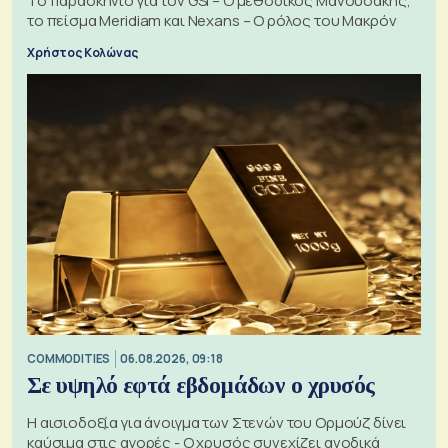
Το παρασκήνιο για τον GSI – Ο μεθοδικός Μανουσάκης,
το πείσμα Meridiam και Nexans – Ο ρόλος του Μακρόν
Χρήστος Κολώνας
COMMODITIES
06.08.2026, 09:18
Σε υψηλό εφτά εβδομάδων ο χρυσός
Η αισιοδοξία για άνοιγμα των Στενών του Ορμούζ δίνει
καύσιμα στις αγορές - Ο χρυσός συνεχίζει ανοδικά