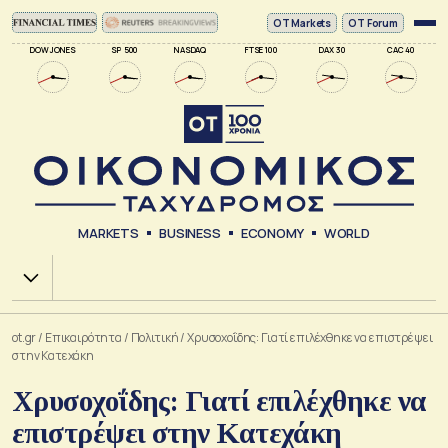
ΟΤ Markets
OT Forum
DOW JONES
SP 500
NASDAQ
FTSE 100
DAX 30
CAC 40
MARKETS
BUSINESS
ECONOMY
WORLD
Χ.Α.
ot.gr
/
Επικαιρότητα
/
Πολιτική
/
Χρυσοχοΐδης: Γιατί επιλέχθηκε να επιστρέψει
στην Κατεχάκη
Χρυσοχοΐδης: Γιατί επιλέχθηκε να
επιστρέψει στην Κατεχάκη