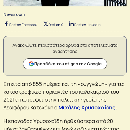
Newsroom
Post on Facebook
Post on X
Post on LinkedIn
Ανακαλύψτε περισσότερα άρθρα στα αποτελέσματα
αναζήτησης
Προσθήκη του ot.gr στην Google
Επειτα από 855 ημέρες και τη «συγγνώμη» για τις
καταστροφικές πυρκαγιές του καλοκαιριού του
2021 επιστρέφει στην πολιτική ηγεσία της
Λεωφόρου Κατεχάκη ο
Μιχάλης
Χρυσοχοΐδ
ης.
Η επάνοδος Χρυσοχοΐδη ήρθε ύστερα από 28
μήνες λανθασμένων επιλογών αξιωματικών της