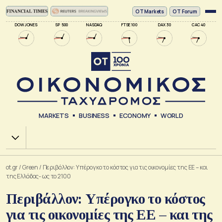
ΟΤ Markets
OT Forum
DOW JONES
SP 500
NASDAQ
FTSE 100
DAX 30
CAC 40
MARKETS
BUSINESS
ECONOMY
WORLD
Χ.Α.
ot.gr
/
Green
/
Περιβάλλον: Υπέρογκο το κόστος για τις οικονομίες της ΕΕ – και
της Ελλάδας- ως το 2100
Περιβάλλον: Υπέρογκο το κόστος
για τις οικονομίες της ΕΕ – και της