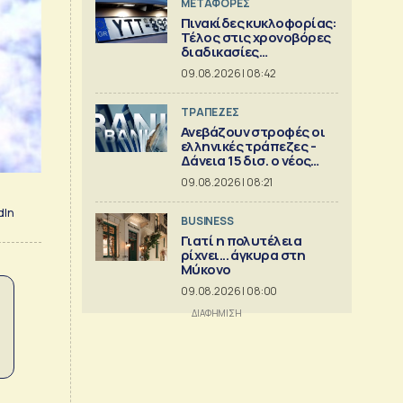
ΜΕΤΑΦΟΡΕΣ
Πινακίδες κυκλοφορίας:
Τέλος στις χρονοβόρες
διαδικασίες
κατασκευής
09.08.2026 | 08:42
ΤΡΑΠΕΖΕΣ
Ανεβάζουν στροφές οι
ελληνικές τράπεζες -
Δάνεια 15 δισ. ο νέος
στόχος
09.08.2026 | 08:21
dIn
BUSINESS
Γιατί η πολυτέλεια
ρίχνει... άγκυρα στη
Μύκονο
09.08.2026 | 08:00