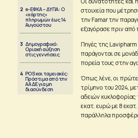
Οι δυνατότητες και 
2
e-ΕΦΚΑ – ΔΥΠΑ: Ο
στοιχεία που μέτρη
«χάρτης»
την Famar την παραγω
πληρωμών έως 14
Αυγούστου
εξαγόρασε πριν από 
Πηγές της Laviphar
3
Δημογραφικό:
Οριακή αύξηση
παράγονται σε μονάδ
στις γεννήσεις
πορεία τους στην αγ
4
POS και ταμειακές:
Όπως λένε, οι πρώτ
Πρόστιμα από την
ΑΑΔΕ για μη
τρίμηνο του 2024, μ
διασύνδεση
αδειών κυκλοφορίας 
εκατ. ευρώ με 8 εκατ
παράλληλα προσφέρο