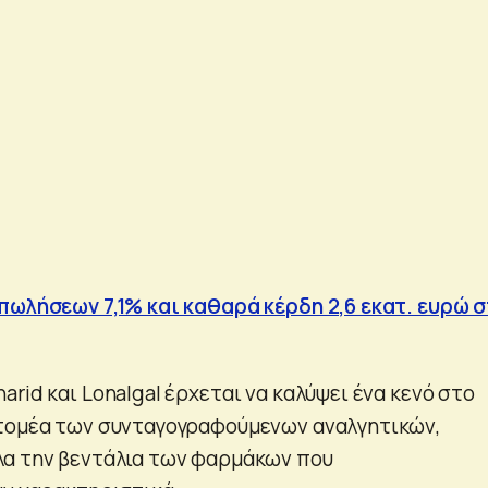
πωλήσεων 7,1% και καθαρά κέρδη 2,6 εκατ. ευρώ 
rid και Lonalgal έρχεται να καλύψει ένα κενό στο
 τομέα των συνταγογραφούμενων αναλγητικών,
λα την βεντάλια των φαρμάκων που