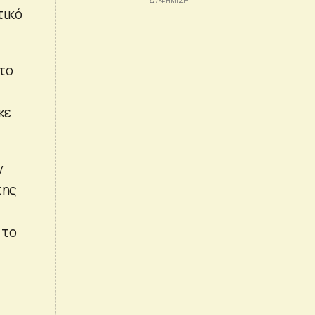
τικό
το
κε
ν
της
 το