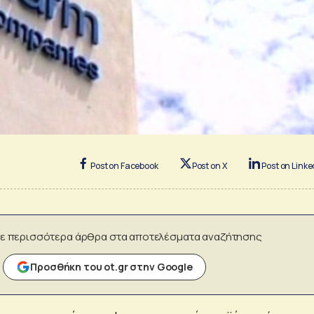
Post on Facebook
Post on X
Post on Linke
ε περισσότερα άρθρα στα αποτελέσματα αναζήτησης
Προσθήκη του ot.gr στην Google