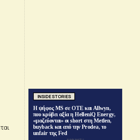
INSIDE STORIES
Η ψήφος MS σε ΟΤΕ και Allwyn,
που κρύβει αξία η HelleniQ Energy,
«μαζεύονται» οι short στη Metlen,
άται
buyback και από την Prodea, το
unfair της Fed