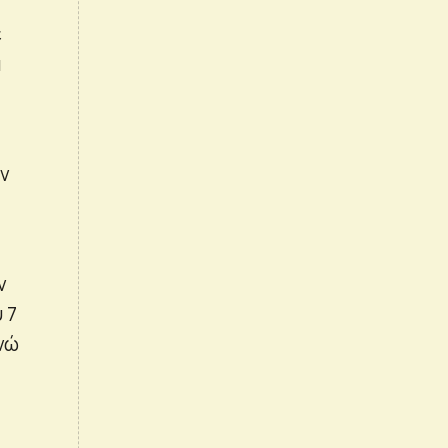
ε
α
ην
ν
 7
ενώ