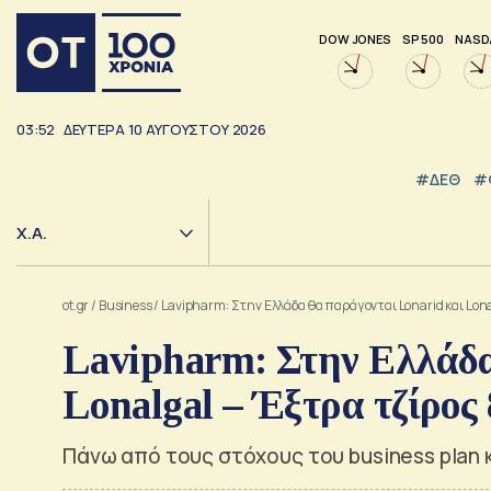
DOW JONES
SP 500
NASD
03:52
ΔΕΥΤΕΡΑ
10
ΑΥΓΟΥΣΤΟΥ
2026
#ΔΕΘ
#
Χ.Α.
ot.gr
/
Business
/
Lavipharm: Στην Ελλάδα θα παράγονται Lonarid και Lona
Lavipharm: Στην Ελλάδα
Lonalgal – Έξτρα τζίρος 
Πάνω από τους στόχους του business plan 