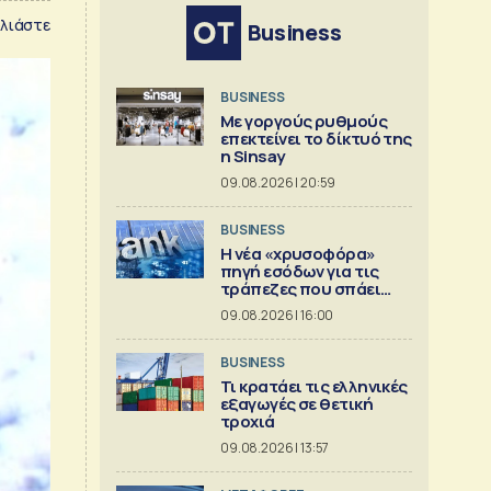
λιάστε
Business
BUSINESS
Με γοργούς ρυθμούς
επεκτείνει το δίκτυό της
η Sinsay
09.08.2026 | 20:59
BUSINESS
Η νέα «χρυσοφόρα»
πηγή εσόδων για τις
τράπεζες που σπάει
ρεκόρ
09.08.2026 | 16:00
BUSINESS
Τι κρατάει τις ελληνικές
εξαγωγές σε θετική
τροχιά
09.08.2026 | 13:57