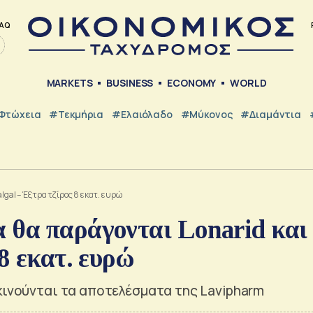
AQ
MARKETS
BUSINESS
ECONOMY
WORLD
Φτώχεια
#Τεκμήρια
#Ελαιόλαδο
#Μύκονος
#Διαμάντια
lgal – Έξτρα τζίρος 8 εκατ. ευρώ
 θα παράγονται Lonarid και
8 εκατ. ευρώ
κινούνται τα αποτελέσματα της Lavipharm