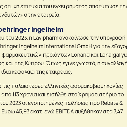
ας ότι «η επιτυχία του εγχειρήματος αποτύπωσε τη
νδυτών» στην εταιρεία.
Boehringer Ingelheim
ου του 2023, η Lavipharm ανακοίνωσε την υπογραφή
ringer Ingelheim International GmbH για την εξαγο
 φαρμακευτικών προϊόντων Lonarid και Lonalgal γι
ας και της Κύπρου. Όπως έγινε γνωστό, η συναλλαγ
ίδια κεφάλαια της εταιρείας.
πό τις παλαιότερες ελληνικές φαρμακοβιομηχανίες
από 113 χρόνια και εισήλθε στο Χρηματιστήριο το
 του 2023 οι ενοποιημένες πωλήσεις προ Rebate &
 Ευρώ 45,93 εκατ. ενώ EBITDA αυξήθηκαν στα 7,47